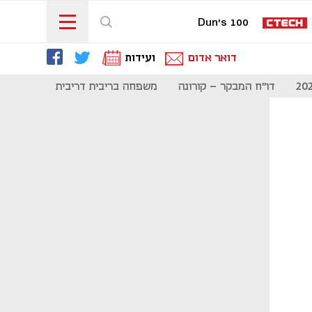
Dun's 100
דואר אדום
ועידות
דו"ח המבקר - קורונה
משפחה בריבית דריבית
תקשורת