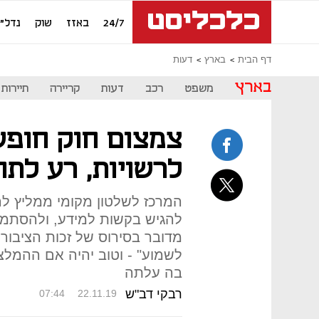
24/7
באזז
שוק
נדל"ן
דף הבית
בארץ
דעות
בארץ
משפט
רכב
דעות
קריירה
תיירות
צמצום חוק חופש
לרשויות, רע לתו
המרכז לשלטון מקומי ממליץ לר
להגיש בקשות למידע, ולהסתמך 
מדובר בסירוס של זכות הציבור
לשמוע" - וטוב יהיה אם ההמל
בה עלתה
רבקי דב"ש
07:44
22.11.19