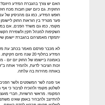
האם יש צורך בהגברת המידע היזום? בו
החוקית. גם כיום ישנן חובות מכח ח
חופש המידע, כמו גם מהניסיון של עמ
פער מטריד בין הוראות החוק ליישומן
מקומי, כמו גם משרד הפנים, אם במ
השקיפות למנהל תקין ולשמירת הקשר 
יתמקדו מאמציהם בהגברת יישומן של 
לא מכבר פורסם מאמר בכתב עת משפ
המידע בחלוף 20 שנה מיו
באמונה ביישומו של החוק יום יום - 
זכות הציבור לדעת, ולהמיר אותה ב"ז
באותה מהירות בה עלתה.
אני פונה לשר המשפטים ולשר הפנים
לשלטון מקומי ולהוכיח לציבור כי אף
המקומי. מראשי הרשויות, חברי מועצה
להתייצב ולהבהיר באופן שאינו משת
לשלטון מקומי מבקש לקדם בשמם.