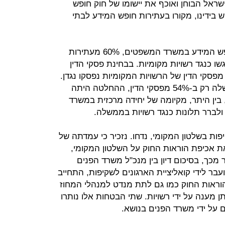
ישראל הבוחן ואוכף את יישומו של חוק חופש
 בידינו, מקורו בעתירות חופש המידע לבתי
על פי נתוני היחידה הממשלתית לחופש המידע במשרד המשפטים, 60% מעתירות
מידע שהוגשו בשנת 2018, הוגשו כנגד רשויות מקומיות. בבחינת פסקי הדין
ל אותה שנה, ציינה היחידה כי 95% מפסקי הדין של הרשויות המקומיות נפסקו נגדן.
לשם ההשוואה, בעתירות כנגד הממשלה רק ב-54% מפסקי הדין, ההחלטה היתה
ין היתר, מקיומה של יחידה מרכזית במשרד
ברר תלונות כנגד רשויות בממשלה.
ות בשלטון המקומי, נדחו. נזכיר כי עמדתה של
אכיפת הוראות החוק על השלטון המקומי,
ר מכך, בסיכום דיון בין מנכ"ל משרד הפנים
ר לידי קואליציית הארגונים לשקיפות, התחייב
וראות החוק כמו גם לתת מנדט למנהלי המחוז
מענה על ידי רשויות. שתי הבטחות אלו נותרו
 על ידי משרד הפנים בנושא.