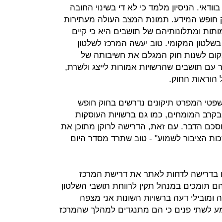
ודאי. הניסיון מלמד כי לא די בשינוי החובה
וק חופש המידע. תמונת המצב העולה מעתירות
ותות ומתלונותיהם של תושבים היא כי קיים
 בשלטון המקומי. טוב יעשה המרכז לשלטון
קום לשנות חוק המגלם את חשיבותה של
עם תושבים שהרשויות אמורות לייצג ולשרת,
הוראות החוק.
טי המפרט תיקונים נדרשים בחוק חופש
ם חקיקתו. בקרב המומחים, כמו גם ברשויות העוסקות
מוסכם הדבר. עם זאת, הדרישה לרוקן מתוכן את
כות הציבור לשמוע" - טוב שתרד מסדר היום
 בדרישה לדחות לאתר את דרישת המרכז
 הם תומכים במנהל תקין לרווחת תושבי השלטון
 ומובילי דעה ברשויות השונות אני מצפה
מע לשתי פנים כי הם מתנגדים למהלך שהמרכז