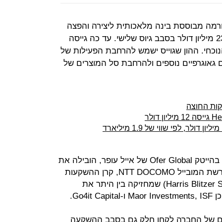
פיתחה פלטפורמה מבוססת בינה מלאכותית ליצירה והפצה
אוטומטית של תקצירי ספורט, גייסה 23 מיליון דולר בסבב גיוס שלישי. עד כה גייסה
הגיוס הנוכחי. ההון שגוייס ישמש להרחבת הפעילות של
 גאוגרפיים נוספים ולהרחבת סל המוצרים של
קות החוצה
O.G Tech Ventures, זרוע ההשקעות בהייטק Ofer Global של אייל עופר, הובילה את
הגיוס לצד קרן ההון-סיכון היפנית של רשת המובייל NTT DOCOMO, קרן ההשקעות
של Harris Blitzer Sports & Entertainments) HBSE) שמחזיקה בין היתר את
ם של החברה לקחו חלק גם בסבב ההשקעה