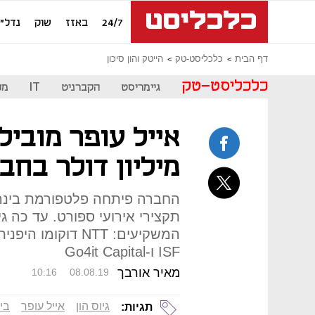
24/7
באזז
שוק
נדל"ן
דף הבית
כלכליסט-טק
הייטק והון סיכון
כלכליסט-טק
גיימריסט
הקברניט
IT
מכ
מיליון דולר בחברת Sports
החברה פיתחה פלטפורמת בינה 
ISF ו-Go4it Capital
מאיר אורבך
10:16
08.08.19
גיוס הון
אייל עופר
בי
תגיות: