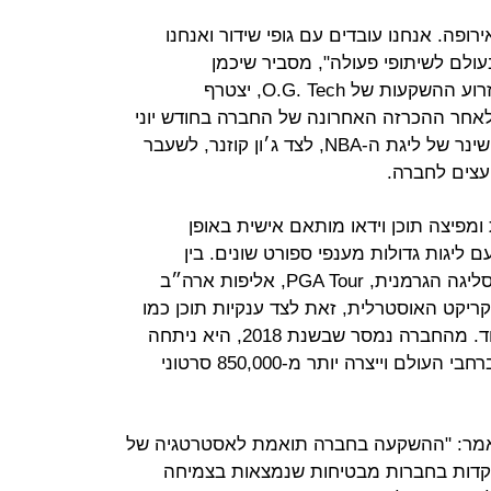
רופה. אנחנו עובדים עם גופי שידור ואנחנו
עולם לשיתופי פעולה", מסביר שיכמן
לכלכליסט. רועי אורון, שותף-מנהל בזרוע ההשקעות של O.G. Tech, יצטרף
לאחר ההכרזה האחרונה של החברה בחודש יוני
על הצטרפותם של דיוויד סטרן, הקומישינר של ליגת ה-NBA, לצד ג׳ון קוזנר, לשעבר
פיצה תוכן וידאו מותאם אישית באופן
 ליגות גדולות מענפי ספורט שונים. בין
לקוחות החברה, ליגת ה-NBA, הבונדסליגה הגרמנית, PGA Tour, אליפות ארה״ב
ס, MLS, FIBA, ליגת הקריקט האוסטרלית, זאת לצד ענקיות תוכן כמו
Bleacher Report, Warner Media ועוד. מהחברה נמסר שבשנת 2018, היא ניתחה
וערכה יותר מ-17,000 אירועי ספורט ברחבי העולם וייצרה יותר מ-850,000 סרטוני
עופר, יו״ר קבוצת Ofer Global, אמר: "ההשקעה בחברה תואמת לאסטרטגיה של
עות של O.G. Tech: התמקדות בחברות מבטיחות שנמצאות בצמיחה