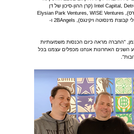
הנוכחי, ביניהם Intel Capital, Detroit Venture Partners (קרן ההון-סיכון של דן
גילברט, בעלי קבוצת קליבלנד קאבלירס), Elysian Park Ventures, WISE Ventures
(קרן ההון-סיכון של משפחת ווילף, בעלי קבוצת מינסוטה ויקינגס), 2BAngels ו-
מן, "החברה מראה כיום הכנסות משמעותיות
השנים האחרונות אנחנו מכפלים עצמנו בכל
בות".