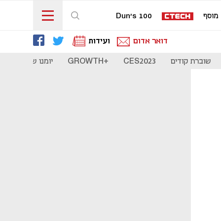
מוסף
Dun's 100
דואר אדום
ועידות
שוברת קודים
CES2023
+GROWTH
יומנו של סטארט