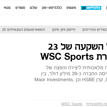
משפט
כלכליסט-טק
עולם
ספורט
פנאי
שירים ומדריכים
הייטק והון סיכון
הסטארטאפים המבטיחים 25
אייל עופר מוביל השקעה של 23
WSC 
מלאכותית ליצירה והפצה של
תקצירי אירועי ספורט. עד כה גייסה החברה כ-39 מיליון דולר, בין
המשקיעים: NTT דוקומו היפנית, קרן HSBE וכן Maor Investments,
נה מלאכותית
WSC Sports