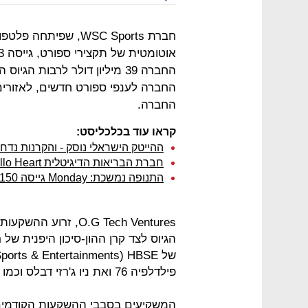
חברת WSC Sports, ש
החברה 39 מיליון דולר לרבות 
החברה לענפי ספורט חדשים, לאזורים
החברה.
קראו עוד בכלכליסט:
ההייטק הישראלי נוסק - והקרנות נדח
חברת הבריאות הדיגיטלית Hello Heart גייסה 12 מיליון דולר
התנופה נמשכת: Monday גייסה 150 מיליון דולר, לפי שווי של 1.9 מיליארד
פילדלפיה 76 ואת ניו ג'רזי דבלס וכמו כן Maor Investments, ISF ו-Go4it Capital.
המשקיעים בסבבי ההשקעות הקודמי