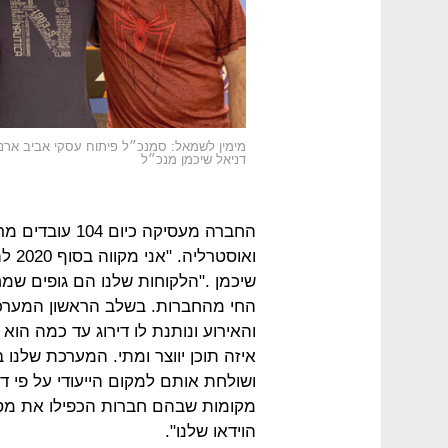
מימין לשמאל: סמנכ״ל פיתוח עסקי אביב ארנון
דניאל שיכמן מנכ״ל
החברה מעסיקה כ
שיכמן ."הלקוחות שלנו הם גופים שמח
החי מהחברות. בשלב הראשון המערכ
והאירוע ונותנת לו דירוג עד כמה הוא
איזה תוכן יווצר ומתי. המערכת שלנו
ושולחת אותם למקום הייעודי על פי דר
מקומות שבהם חברות הכפילו את מספ
הוידאו שלנו".