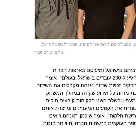
, סמנכ״ל טכנולוגיות שמוליק יפה, סמנכ״ל תפעול חי גל,
צילום: מירב סביר
יום 104 עובדים מרביתם בישראל ומיעוטם בארצות הברית
ואוסטרליה. "אני מקווה בסוף 2020 להגיע ל-200 עובדים בישראל ובעולם", אומר
זיקים זכויות שידור. אנחנו מקבלים את השידור
ת מזהה כל אירוע שקורה במהלך המשחק
 מעניין ובשלב השני הלקוחות קובעים חוקים
 בוחרת את הקטעים המעניינים ומייצרת אותם
ישת הלקוח", אומר שיכמן. "אנחנו רואים
ר העוקבים ברשתות חברתיות ויותר בזכות