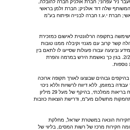
בר ניר עפרוני; חברת אולניק חברה להובלה,
המשותף שלה דוד אולניק; חברת זלמן בראשי
י; חברת י.ע.ז חברה לבנייה ופיתוח בע"מ
ירש, ששימשה בתקופה הרלוונטית לאישום כמזכירת
ה קשר קרוב עם מגנזי וקיבלה ממנו טובות
ע וביצעה עבורו פעולות שסייעו לו לתאם בין
ההצעות של המתמודדים במכרז 2/2011. בגין כך נאשמת הירש במרמה והפרת
 נוספות.
בירות מס בהיקפים גבוהים שבוצעו לאורך תקופה ארוכה
בודה במזומן, ללא דיווח לרשויות וללא ניכוי
מס הכנסה, דמי ביטוח לאומי או ביטוח בריאות ממלכתי, בהיקף של מעל 29 מיליון
התחמקות מתשלום מע"מ, ודרישת הוצאות כוזבות
לחקירות הונאה במשטרת ישראל, מחלקת
מה חקירות מרכז של רשות המסים, בליווי של