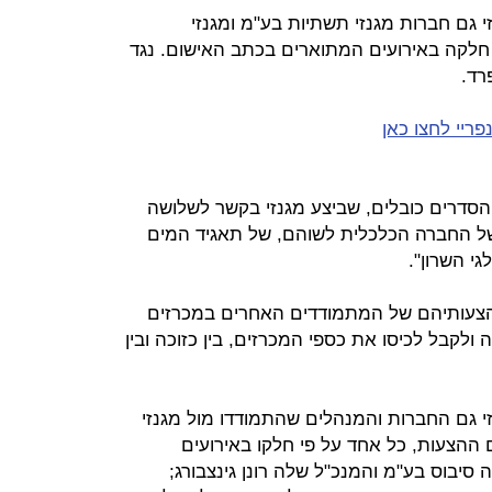
 גם חברות מגנזי תשתיות בע"מ ומגנזי
חלקה באירועים המתוארים בכתב האישום. נגד
רד.
פריי לחצו כאן
בירות של הסדרים כובלים, שביצע מגנזי בקשר לשלושה
של החברה הכלכלית לשוהם, של תאגיד המים
י השרון".
ן הצעותיהם של המתמודדים האחרים במכרזים
קבל לכיסו את כספי המכרזים, בין כזוכה ובין
 גם החברות והמנהלים שהתמודדו מול מגנזי
ההצעות, כל אחד על פי חלקו באירועים
יבוס בע"מ והמנכ"ל שלה רונן גינצבורג;