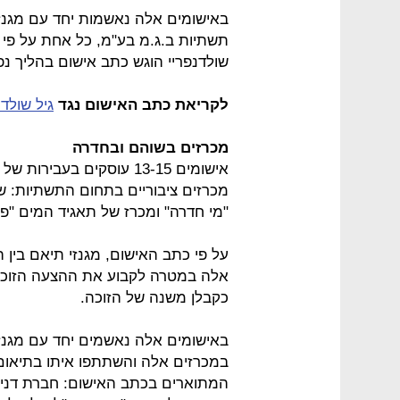
באישומים אלה נאשמות יחד עם מגנזי
תשתיות ב.ג.מ בע"מ, כל אחת על פי 
שולדנפריי הוגש כתב אישום בהליך נפ
לקריאת כתב האישום נגד
גיל שולדנ
מכרזים בשוהם ובחדרה
אישומים 13-15 עוסקים בע
מכרזים ציבוריים בתחום התשתיות: 
"מי חדרה" ומכרז של תאגיד המים "פלג
על פי כתב האישום, מגנזי תיאם בי
אלה במטרה לקבוע את ההצעה הזוכה ול
כקבלן משנה של הזוכה.
באישומים אלה נאשמים יחד עם מגנזי
במכרזים אלה והשתתפו איתו בתיאום 
המתוארים בכתב האישום: חברת דניה ס