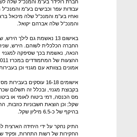
חברת רולידר בע"מ והמנכ"ל שלה לשע
עבודות עפר וכבישים בע"מ והמנכ"ל 
ואחיו בע"מ והמנכ"ל שלה מיכאל בראש
והמנכ"ל שלה אברהם יקואל.
באישום 13 נאשמת גם לילך ה
החברה הכלכלית לשוהם. הירש, שניהל
הנאה, נאשמת בכך שסיפקה למגנזי מיד
אמונים בצוותא עם מגנזי וכן בעבירות
אישומים 16-18 עוסקים בע
בקבוצת מגנזי, ובכלל זה תשלום שכר ע
שקל; וכן הוצאת חשבוניות כוזבות, 
בהיקף של כ-6.5 מיליון שקל.
התיק נחקר על ידי היחידה הארצית 
החקירות של רשות התחרות, ופקיד שו