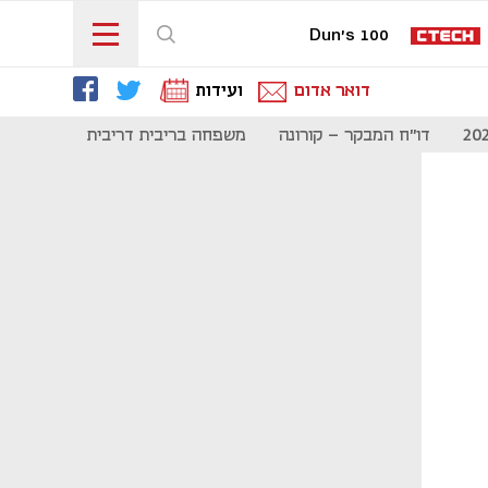
Dun's 100
דואר אדום
ועידות
דו"ח המבקר - קורונה
משפחה בריבית דריבית
תקשורת