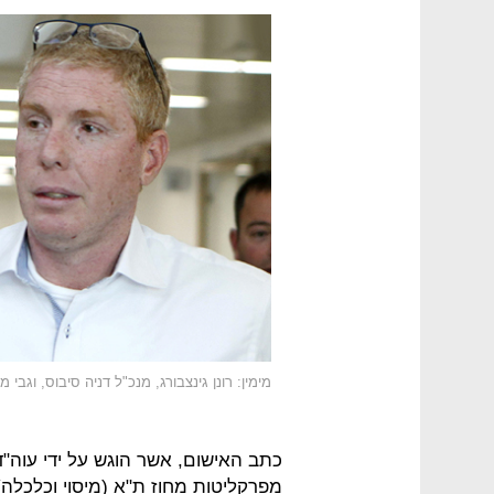
מימין: רונן גינצבורג, מנכ"ל דניה סיבוס, וגבי 
כתב האישום, אשר הוגש על ידי עוה"ד 
מפרקליטות מחוז ת"א (מיסוי וכלכלה