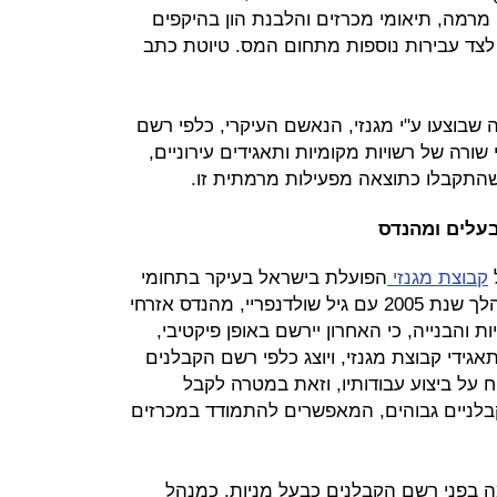
עשי מרמה, תיאומי מכרזים והלבנת הון בהיקפים
לצד עבירות נוספות מתחום המס. טיוטת כתב
רות מרמה שבוצעו ע"י מגנזי, הנאשם העיקרי, כלפי רשם
שורה של רשויות מקומיות ותאגידים עירוניים,
שהתקבלו כתוצאה מפעילות מרמתית זו.
בעלים ומהנדס
ל
קבוצת מגנזי
הפועלת בישראל בעיקר בתחומי
הנדל"ן, התשתיות והבנייה, סיכם במהלך שנת 2005 עם גיל שולדנפריי, מהנדס אזרחי
ת והבנייה, כי האחרון יירשם באופן פיקטיבי,
גידי קבוצת מגנזי, ויוצג כלפי רשם הקבלנים
על ביצוע עבודותיו, וזאת במטרה לקבל
 קבלניים גבוהים, המאפשרים להתמודד במכרזים
ה בפני רשם הקבלנים כבעל מניות, כמנהל