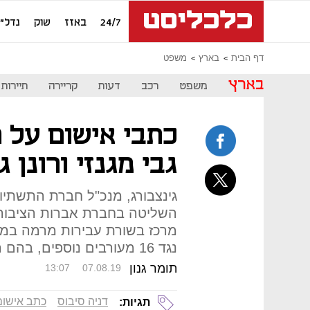
24/7
באזז
שוק
נדל"ן
דף הבית
בארץ
משפט
בארץ
משפט
רכב
דעות
קריירה
תיירות
כתבי אישום על ת
גבי מגנזי ורונן ג
גינצבורג, מנכ"ל חברת התשתיות
השליטה בחברת אברות הציבורי
מרכז בשורת עבירות מרמה במכרז
נגד 16 מעורבים נוספים, בהם המהנדס גיל שולדנפריי
תומר גנון
13:07
07.08.19
דניה סיבוס
כתב אישום
תגיות: