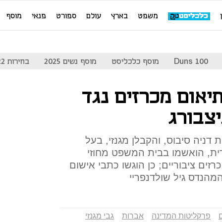
משפט
בארץ
עולם
ספורט
פנאי
מוסף
Duns 100
מוסף כלכליסט
מוסף נשים 2025
בחירות 2022
יאום מכרזים נגד
יצבורג
 דניה סיבוס, והקבלן מגנזי, בעל
ת, הואשמו בבית המשפט מחוזי
ים ציבוריים; כן הוגשו כתבי אישום
פרקליטות המדינה
אברות
גבי מגנזי