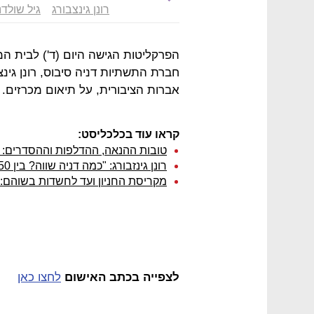
רונן גינצבורג
גיל שולדנ
הפרקליטות הגישה היום (ד') לבית ה
חברת התשתיות דניה סיבוס, רונן גינצ
אברות הציבורית, על תיאום מכרזים.
קראו עוד בכלכליסט:
טובות ההנאה, ההדלפות וההסדרים: 
רונן גינזבורג: "כמה דניה שווה? בין 250 ל־350 מיליון שקל"
מקריסת החניון ועד לחשדות בשוהם: 
לצפייה בכתב האישום
לחצו כאן