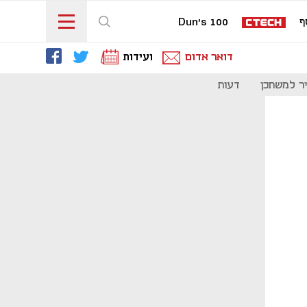
ף
Dun's 100
דואר אדום
ועידות
ר למשתכן
דעות