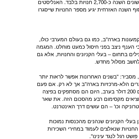
נפתחו במהלך חמשת החודשים הראשונים השנה כ-2,700 חנויות בלבד. האנליסטים
ף השנה האזרחית יגיע מספר החנויות שייסגרו
מעונות בארה"ב, כמו גם בעולם המערבי כולו,
כי הענף ניצב בפני חיסול כמעט מוחלט. המגמה
ים בתחום – בעלי הקניונים והחנויות, אלא גם
לחשב מסלול מחדש.
, מסביר: "בשנים האחרונות אפשר לראות יותר
בערים הלא-מרכזיות בארה"ב אך לא רק. אם פעם
אנשים היו נכנסים לקניון ומוציאים שם 200 דולר בערב, היום הם מסתפקים בפיצה
ך מוציאים מקסימום רבע מהסכום הזה. את שאר
וניקה וכו' – הם עושים דרך האינטרנט.
 בעלי הקניונים שנהנים מהכנסות נמוכות
החנויות שנאלצים לעמוד במחירי השכירות
שט רגל לנגד עינינו".