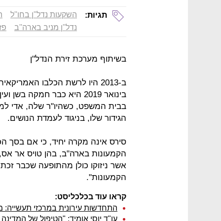
השקעות נדל''ן בחו''ל
ה
תגיות:
נדל''ן מניב בארה''ב
פז
בשיתוף מערכת זירת הנדל"ן
בינואר 2019 היא כבר חמקה ב
בבית המשפט, כשהיו"ר שלה, אדי ל
הגידור שלו, בניגוד לעמדת הנושים.
סירס אינה מקרה יחיד, כי אם בסך הכ
הקמעונות בארה"ב, בהן טויס אר אס, ג
אשר ניזוקו כולן מהתופעה שכבר זכתה
הקמעונות".
קראו עוד בכלכליסט:
התחדשות עירונית במרכזי תעשייה: 
עו"ד יוסי אומיד: "הטיפול של המדינה 