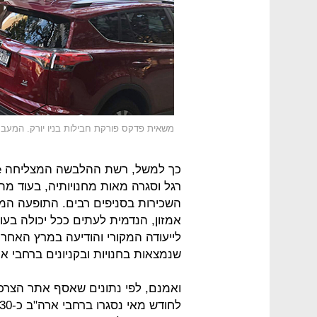
משאית פדקס פורקת חבילות בניו יורק. המעב
רגל וסגרה מאות מחנויותיה, בעוד מת
השכירות בסניפים רבים. התופעה המת
אמזון, הנדמית לעתים ככל יכולה בע
שנמצאות בחנויות ובקניונים ברחבי א