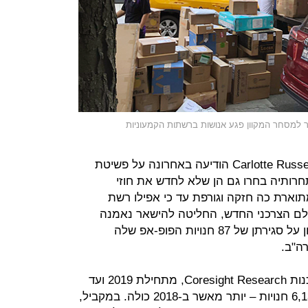
ר למסחר המקוון פגע אנושות ברשתות הקמעוניות
כך למשל, רשת ההלבשה המצליחה Carlotte Russe הודיעה באחרונה על פשיטת
חרותיה בחרו גם הן שלא לחדש את חוזי
וארת כה חזקה וגורפת עד כי אפילו רשת
ולם הצרכני החדש, החליטה להישאר נאמנה
לייעודה המקורי והודיעה במרץ האחרון על סגירתן של 87 חנויות הפופ-אפ שלה
רה"ב.
ואמנם, לפי נתונים שאסף אתר הצרכנות Coresight Research, מתחילת 2019 ועד
לחודש מאי נסגרו ברחבי ארה"ב כ-6,130 חנויות – יותר מאשר ב-2018 כולה. במקביל,