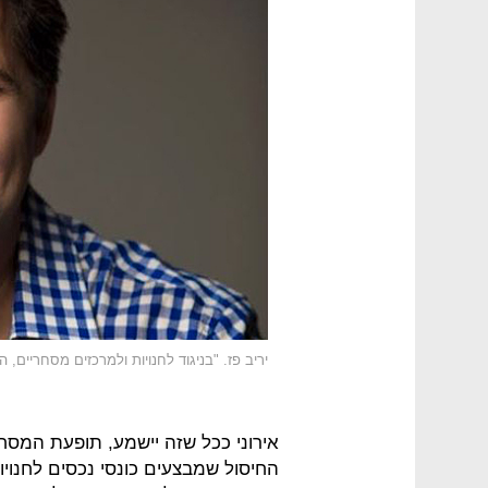
יריב פז. "בניגוד לחנויות ולמרכזים מסחריים, 
אירוני ככל שזה יישמע, תופעת המס
החיסול שמבצעים כונסי נכסים לחנויות