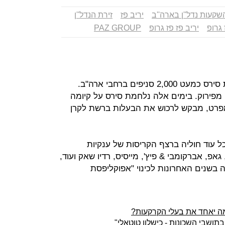
שקעות נדל''ן בארה''ב
יריב פז
זירת הנדל''ן
 גרופ
יריב פז פז גרופ
PAZ GROUP
ב-2013 היו לרשת הכלבו האמריקאית סירס כמעט 2,000 סניפים ברחבי ארה"ב.
שן ועין מפירוק. בימים אלה נלחמת סירס על קיומה
מפרט, מבקש לרכוש את הבעלות ברשת לקרן
ל עוד חוליה ברצף הקריסות של ענקיות
אפ, אברקומבי & פיץ', מייסיס, רדיו שאק ועוד,
 בשנים האחרונות לכינוי "אפוקליפסת
מה יאחד את בעלי הקרקעות?
בתושבי השכונות - כישלון טוטאלי"