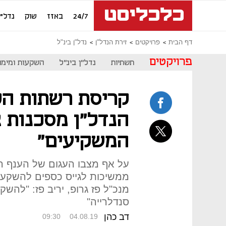
24/7
באזז
שוק
נדל"ן
דף הבית
פרויקטים
זירת הנדל"ן
נדל"ן בינ"ל
פרויקטים
תשתיות
נדל"ן בינ"ל
השקעות ומימון
קריסת רשתות הק
הנדל"ן מסכנות 
המשקיעים"
על אף מצבו העגום של הענף הק
ממשיכות לגייס כספים להשקעו
מנכ"ל פז גרופ, יריב פז: "להשקי
סנדלרייה"
דב כהן
09:30
04.08.19