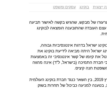
 ייצוגית
בוקינג
עסקים ומשפט
רעורו של מבקש, שהגיש בקשה לאישור תביעה
כי עצם העובדה שהתובענה הומצאה לבוקינג
ית.
וקינג ישראל בדרגת אינטנסיביות גבוהה,
ג ישראל היתה מביאה לידיעת בוקינג את
בטל את קיומו של קשר אינטנסיבי זה באמצעות
י חברת התמיכה (בישראל, ל"ד) אינה מהווה
השופטת חנה קיציס.
מדובר בבקשה לייצוגית שהוגשה במרץ 2019, בין השאר כנגד חברת בוקינג העולמית
ת, בטענה למניעה כביכול של תחרות בשוק