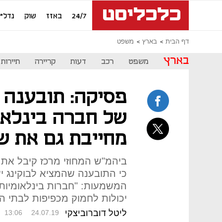
24/7
באזז
שוק
נדל"ן
דף הבית
בארץ
משפט
בארץ
משפט
רכב
דעות
קריירה
תיירות
פסיקה: תובענה י
של חברה בינלאו
מחייבת גם את ש
ביהמ"ש המחוזי מרכז קיבל את ע
כי התובענה שהמציא לבוקינג י
המשמעות: "חברות בינלאומיות 
יכולות לחמוק מכפיפות לבתי 
ליטל דוברוביצקי
13:06
24.07.19