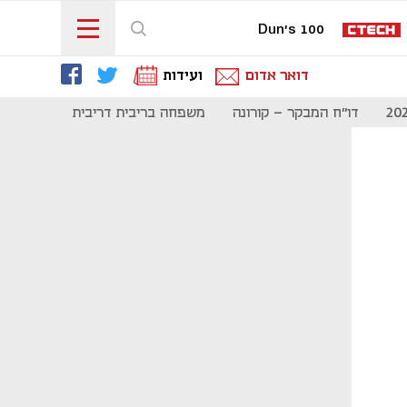
Dun's 100
דואר אדום
ועידות
דו"ח המבקר - קורונה
משפחה בריבית דריבית
תקשורת