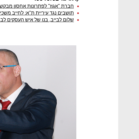
חברת "אגוז" לפתרונות אחסון מבקשת הגנה מ
תושבים נגד עיריית ת"א: לחייב משכירי Airbnb להוציא רישיון
שלום לבייב, בנו של איש העסקים לב ל