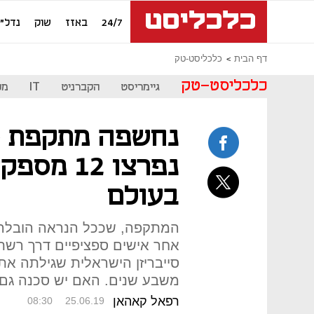
24/7
באזז
שוק
נדל"ן
דף הבית
כלכליסט-טק
כלכליסט-טק
גיימריסט
הקברניט
IT
מכ
נחשפה מתקפת ס
נפרצו 12
בעולם
המתקפה, שככל הנראה הובלה מס
אחר אישים ספציפיים דרך רשת
סייבריזן הישראלית שגילתה א
משבע שנים. האם יש סכנה גם
רפאל קאהאן
08:30
25.06.19