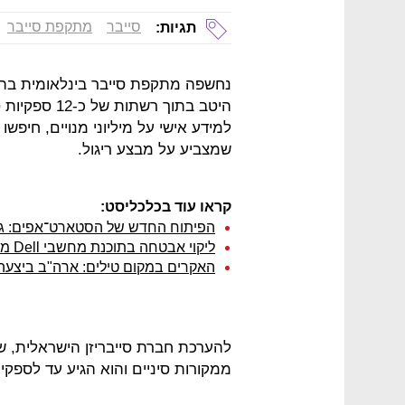
סייבר
מתקפת סייבר
תגיות:
נחשפה מתקפת סייבר בינלאומית בה
היטב בתוך רש
למידע אישי על מיליוני מנויים, חיפש
שמצביע על מבצע ריגול.
קראו עוד בכלכליסט:
הפיתוח החדש של הסטארט־אפים: גיו
ליקוי אבטחה בתוכנת מחשבי Dell מאיים על עשרות מיליוני משתמשים
האקרים במקום טילים: ארה"ב ביצעה 
להערכת חברת סייבריזן הישראלית,
ממקורות סיניים והוא הגיע עד לספקי