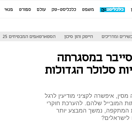
משפט
כלכליסט-טק
עולם
ספורט
פנאי
שירים ומדריכים
הייטק והון סיכון
הסטארטאפים המבטיחים 25
ייבר במסגרתה
 מספקיות סלולר הגדולות
ין, איפשרה לקציני מודיעין לרגל
ות המובייל שלהם. להערכת חוקרי
ת המתקפה, נמשך המבצע יותר
 לישראלים?