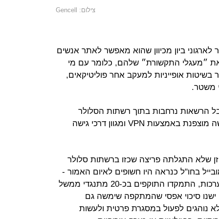
צילום: Gencell
לארגוני ביון מכיוון שהוא מאפשר לאתר אנשים
 את ״מעגלי התקשורת״ שלהם, כלומר עם מי
ר בשיטות אופייניות למעקב אחר פוליטיקאים,
י משטר.
בל הרשאות נרחבות בתוך רשתות הסלולר
והקימו לעצמם חשבונות מנהלים, גישה מוצפנת באמצעות VPN ומגוון דרכי גישה
זן שלא התגלתה פריצה שכזו ברשתות סלולר
ייל בחו"ל כנראה היו חשופים לאיום האמור -
אך לא היו בין מטרות המבצע. לפי הערכות, התמקדו התוקפים בכ-20 מתנגדי ממשל
. ישנו סיכוי אפסי שהמתקפה שימשה גם
א נוהגים לפעול במסגרת פרטית ולעשות