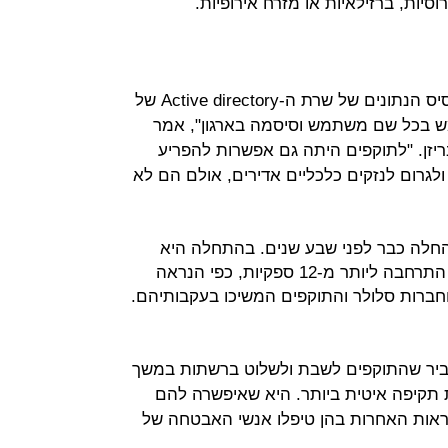
סיות, ברזילאיות או מזרח אירופיות.
״התוקפים גנבו מכל חברה את כל בסיס הנתונים של שרת ה-Active directory של
בכל שם משתמש וסיסמה בארגון", אמר
יזן. "לתוקפים היתה גם אפשרות להפריע
גרום לנזקים כלכליים אדירים, אולם הם לא
חלה כבר לפני שבע שנים. בהתחלה היא
בוצעה בשלוש חברות בלבד ובהמשך התרחבה ליותר מ-12 ספקיות, כפי הנראה
וחברות סלולר והתוקפים המשיכו בעקבותיהם.
 הסביר שהתוקפים לשבת ולשלוט ברשתות במשך
 תקיפה איטית ביותר. היא שאיפשרה להם
ות האחרות בהן טיפלו אנשי האבטחה של