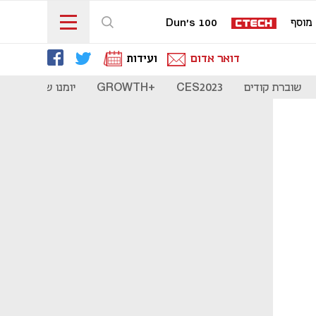
מוסף
Dun's 100
דואר אדום
ועידות
שוברת קודים
CES2023
+GROWTH
יומנו של סטארט