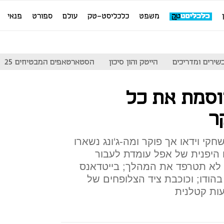
משפט
כלכליסט-טק
עולם
ספורט
פנאי
שירים ומדריכים
הייטק והון סיכון
הסטארטאפים המבטיחים 25
וסמת את כל
ר
קי וידאו אך פוקר ומה-ג‘ונג נשארו
 היפנית של אפל עומדת לעבור
ב לא תטרפד את המהלך; בייטדאנס
בהודו; וכוכבת ציד הצלופחים של
ות קטלנית