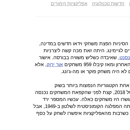
חדשות טכנולוגיה
אפליקציות הימורים
ה הצנזורה הסיניות הפצת משחקי וידאו חדשים במדינה,
 לגיימינג. היתה זאת מכה קשה ליצרניות
נסנט
, שאיבדה כשליש משוויה בבורסה. אישור
אז קיבלו 959 משחקים
אור ירוק
, אלא
לא היה משחק פוקר או מה-ג‘ונג.
 אחת הקטגוריות הנפוצות ביותר בשוק
המשחקים במדינה. ברבעון הראשון של 2018, קצת לפני שהקפאת המשחקים נכנסה
9 המשחקים שאושרו היו משחקים כאלה. עכשיו המספר ירד
לאפס. הימורים אסורים בסין מאז עלתה המפלגה הקומוניסטית לשלטון ב-1949, אבל
ת כשרבות מהאפליקציות איפשרו לשחק על כסף