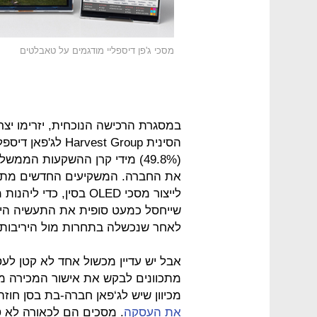
מסכי ג'פן דיספליי מודגמים על טאבלטים
את החברה. המשקיעים החדשים מתכוו
לייצור מסכי OLED בסין
שייחסל כמעט סופית את התעשיה היפ
לאחר שנכשלה בתחרות מול היריבות מ
אבל יש עדיין מכשול אחד לא קטן לעסק
מתכוונים לבקש את אישור המכירה מ
מכיוון שיש לג‘פאן חברה-בת בסן חו
את העסקה
. מסכים הם לכאורה לא ט