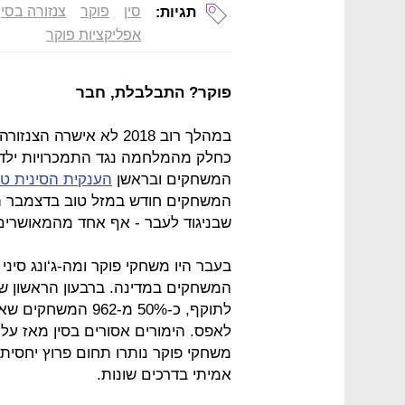
סין
פוקר
צנזורה בסין
תגיות:
אפליקציות פוקר
פוקר? התבלבלת, חבר
במהלך רוב 2018 לא אישר
כחלק מהמלחמה נגד התמכרויות ילדים
המשחקים ובראשן
הענקית הסינית ט
המשחקים חודש במזל טוב בדצמבר האחרון ומ
שבניגוד לעבר - אף אחד מהמאושרים 
בעבר היו משחקי פוקר ומה-ג‘ונג סיני
לתוקף, כ-50% מ-62
משחקי פוקר נותרו תחום פרוץ יחסי
אמיתי בדרכים שונות.