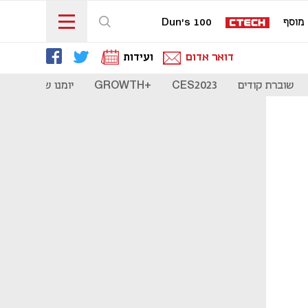
מוסף
Dun's 100
דואר אדום
ועידות
שוברת קודים
CES2023
+GROWTH
יומנו של סטארט