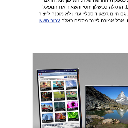
של מסכי OLED בחרה אפל בסמסונג כספקית החדשה שלה. האייפון XR, הדגם
היחיד שייצרה אפל מאז עם מסך LCD, התגלה ככישלון יחסי והשאיר את המפעל
ם היום ג'פאן דיספליי עדיין לא מוכנה לייצור
עבור השעון