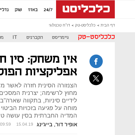
24/7
באזז
שוק
נדל"ן
דף הבית
כלכליסט-טק
דו"ח טכנולוגי
כלכליסט-טק
גיימריסט
הקברניט
IT
מכ
אין משחק: סין ח
אפליקציות הפוק
הצנזורה הסינית חזרה לאשר משח
מחוץ לרשימה; יצרנית המסכים
לידיים סיניות, בתקווה שארה"
מוחה על פגיעה בזכויות הביטוי 
המדיה החברתית בסין עושה טע
אופיר דור, בייג'ינג
09:59
15.04.19