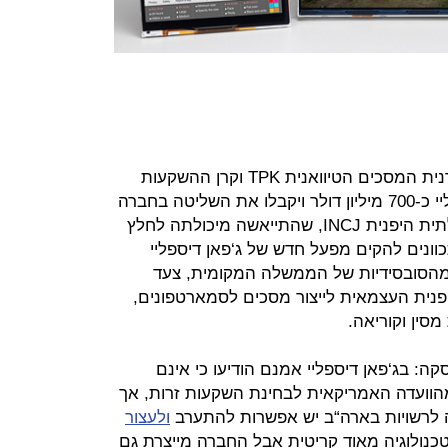
במסגרת הרכישה הנוכחית, יזרימו יצרנית המסכים הטיוואנית TPK וקרן ההשקעות
הסינית Harvest Group לג'פאן דיספליי כ-700 מיליון דולר ויקבלו את השליטה בחברה
(49.8%) מידי קרן ההשקעות הממשלתית היפנית INCJ, שהתייאשה מיכולתה לחלץ
נים להקים מפעל חדש של ג‘פאן דיספליי
, כדי ליהנות מהסובסידיות של הממשלה המקומית, צעד
נית העצמאית לייצור מסכים לסמארטפונים,
סין וקוריאה.
ה: בג‘פאן דיספליי אמנם הודיעו כי אינם
הוועדה האמריקאית לבחינת השקעות זרות, אך
זה לרשויות בארה“ב יש אפשרות להתערב
ולעצור
כנולוגיה מאוד קריטית אבל החברה מייצרת גם