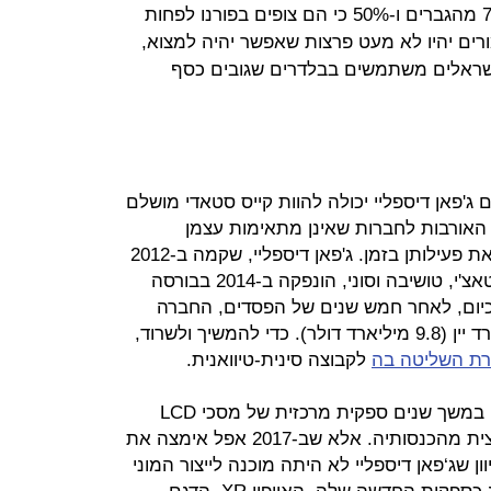
דיווחו 70% מהגברים ו-50% כי הם צופים בפורנו לפחות
ים יהיו לא מעט פרצות שאפשר יהיה למצוא,
לישראלים משתמשים בבלדרים שגובים כסף
ג'פאן דיספליי יכולה להוות קייס סטאדי מושלם
האורבות לחברות שאינן מתאימות עצמן
לשינויים הטכנולוגיים או אינן מגוונות את פעילותן בזמן. ג'פאן דיספליי, שקמה ב-2012
על ידי איחוד חטיבות המסכים של היטאצ'י, טושיבה וסוני, הונפקה ב-2014 בבורסה
ל 400 מיליארד יין. כיום, לאחר חמש שנים של הפסדים, החברה
שווה רק שישית מהסכום, כ-66 מיליארד יין (9.8 מיליארד דולר). כדי להמשיך ולשרוד,
רת השליטה בה
לקבוצה סינית-טיוואנית.
ג'פאן דיספליי (Japan Display) היתה במשך שנים ספקית מרכזית של מסכי LCD
למכשירי האייפון, שהיו אחראים למחצית מהכנסותיה. אלא שב-2017 אפל אימצה את
ייפון. מכיוון שג‘פאן דיספליי לא היתה מוכנה לייצור המוני