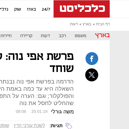
24/7
באזז
שוק
נדל"ן
דף הבית
בארץ
דעות
בארץ
משפט
רכב
דעות
קריירה
תיירות
פרשת אפי נוה: שו
שוחד
הדרמה בפרשת אפי נוה נבנתה 
השאלה היא עד כמה באמת היא
והפולקלור; וגם: הערה על הת
שהחליט לחסל את נוה
משה גורלי
08:06
20.01.19
לשכת עורכי הדין
שופט
תגיות: