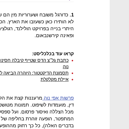
1.
כדורגל משובח ושערוריות מין הם 
לא הותירו כאן כשעזבו את הארץ. הכדור
היתרי בנייה בפרויקט הולילנד, רגולצ
ופאינה קירשנבאום.
קראו עוד בכלכליסט:
כתבת גל"צ הדס שטייף קיבלה חסינות
נוה
תסמונת הדיקטטור: היוהרה הביאה לנ
איילת מקלקלת
פרשות אפי נוה
מרעננות קצת את הלו
דין, מועמדות לשיפוט. תמונות מטוש
מכל הצללה ואיסור פרסום. ועל ספסל 
בדברים האלה), כל כך רחוק מההופעה