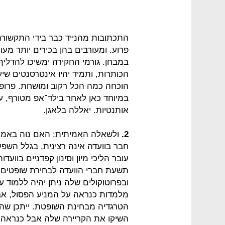
התכתובות מהנייד כבר בידי התקשורת. 
פרוע. ומעורבים בהן בכירים יותר מע
במבחן. גורמי החקירה ימשיכו להדלי
הכותרות, ותמיד יהיו אינטרסנטים שי
הוכחה כמה הכל רקוב ומושחת. פרופו
במיוחד כאן לאחר בילד־אפ מטורף, ע
אותנטיות. יאללה בלאגן.
2.
ולשאלה האמיתית: האם נוה באמת 
חבר בוועדה אינה רצינית, בגלל השפע
עובר הליכי מיון וסינון קפדניים בווע
תשעת חברי הוועדה לבחירת שופטים ה
ובפרוטוקולים שלה ניתן יהיה ללמוד ע
מלמדות כנראה על המניע הפסול, אבל ל
הטרגדיה מבחינת השופטת. ייתכן שה
השיקו את הקריירה שלה אבל כנראה יס