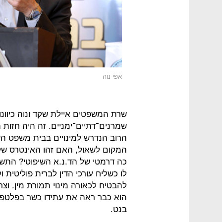
אפי נוה
שרת המשפטים איילת שקד ונוה כיוונו
שמרנים־דתיים־ימניים. זה היה חזות
הרוב הנדרש למינויים בבית משפט השל
המקום לשאול, האם זהו האינטרס של 
כה דרמטי של הד.נ.א השיפוטי? התשו
לו כשליח עורכי הדין לברית פוליטית ו
להבטיח לכאורה מינוי תמורת מין. וצרכ
הוא כבר ראה את עתידו כשר בפלטפו
בנט.