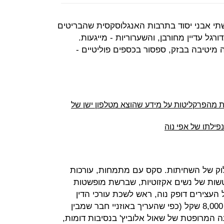
שתי אבני יסוד בתרבות האנגלוסקסית שהבריטים
גל עדיין מחורבן, והשערוריות - מייגעות.
יה מיטיבה בבזק, ספסור בכספים פוליטיים -
 מהפרקליטות על מידע שהוצא מטלפון ישן של
פילתו של אפי נוה
ק של השחיתות. סקס עם מתמחות, עורכות
טשות של נשים אקזוטיות, שברשת מופשטות
העצירים דופק נוה, ראש לשכת עורכי הדין
המתפטר, הופעה זוהרת בחליפה של 8,000 שקל (כפי שהעריך באוזניי חבר שמבין
 המרופטת של שאול אלוביץ' בנסיבות דומות,