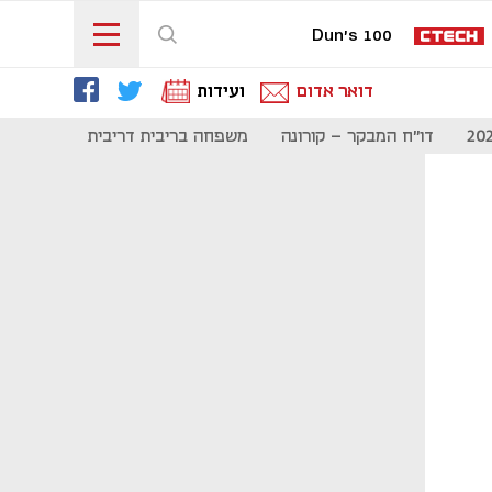
Dun's 100
דואר אדום
ועידות
דו"ח המבקר - קורונה
משפחה בריבית דריבית
תקשורת