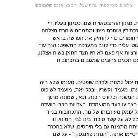
צילומים: מוטי קמחי, עמית שעל, יריב כץ, אלכס קולומויסקי
סגנון ההתבטאויות שם, כסגנון בעליו, די
ורכת דין שוחרת מינוי ומתמחה שוחרת הצלחה
ף חומרים כדי להחזיק את הפרשה בראש
עוטו עליה כדי לזנב במערכת המשפט: הנה עוד
רציות אף פעם לא היו הצד החזק בשיח אצלנו,
ם תכנים צהובים שמגובים בתכתובות
יכול למנות ולקדם שופטים. טענתו שלא היה
תו, מעמדו וקשריו. ובכל זאת, מועמד לשיפוט
דות המשנה ובקורס הכנה. וכאן, שמונה מתוך
צביעו בעד המועמדת. בעדויות חברי הוועדה
ל עומק מעורבותו של נוה. התכתובות בנייד
א על קשר סיבתי בינו לבין המינוי. וזו
יתה מתמנה גם בלי היחסים, שלא בהכרח
יימו אותה. "הנחת פוזננסקי" - ­על שם