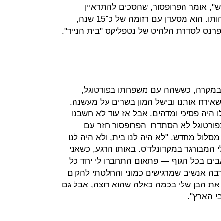
ש", אומר הפרופסור, שהסכים להתראיין
ל"כלכליסט", אבל סירב לחשוף את זהותו. הוא מסעדן עם רזומה של כ־15 שנה,
רנס לסדרת הלהיט של נטפליקס "בית הנייר".
 במקרה, כששהה עם משפחתו בפורטוגל,
שאירח אותנו ובישל המון בשרים על מעשנה.
היה פסיכי ומדהים. אבל אז עוד לא חשבנו
 בפורטוגל לא הסתדרו והפרופסור חזר עם
לול מחדש. "לא היה לנו בית, ולא היה לנו
י המבורגר במקדונלד'ס. באותו הרגע, כשאני
ים בכל הגוף — פתאום התחברו לי יחד כל
בה אנשים שמרגישים כמוני והחלטתי להקים
את הבן שלי בכמה כאלה שהוא רוצה, אבל גם
י הארץ".