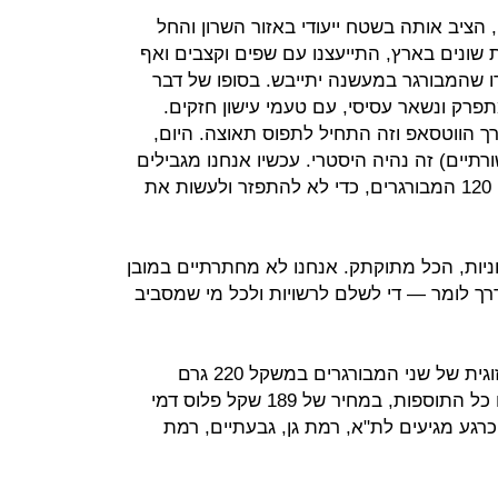
הציב אותה בשטח ייעודי באזור השרון והחל
 שונים בארץ, התייעצנו עם שפים וקצבים ואף
ו שהמבורגר במעשנה יתייבש. בסופו של דבר
פרק ונשאר עסיסי, עם טעמי עישון חזקים.
רך הווטסאפ וזה התחיל לתפוס תאוצה. היום,
תיים) זה נהיה היסטרי. עכשיו אנחנו מגבילים
את הכמות ל־30 ק"ג ביום, משהו כמו 120 המבורגרים, כדי לא להתפזר ולעשות את
יות, הכל מתוקתק. אנחנו לא מחתרתיים במובן
 דרך לומר — די לשלם לרשויות ולכל מי שמסביב
התפריט מצומצם מאד וכולל ארוחה זוגית של שני המבורגרים במשקל 220 גרם
שנצלים במשך 45 דקות במעשנה עם כל התוספות, במחיר של 189 שקל פלוס דמי
רגע מגיעים לת"א, רמת גן, גבעתיים, רמת