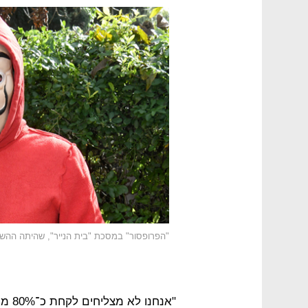
"הפרופסור" במסכת "בית הנייר", שהיתה ההשר
"אנח