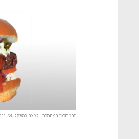
ההמבורגר המחתרתי. קציצה במשקל 220 גרם שעוברת צלייה של 45 דקות במעשנה