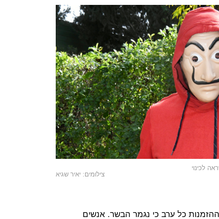
אה לכינוי
צילומים: יאיר שגיא
נו לא מצליחים לקחת כ־80% מההזמנות כל ערב כי נגמר הבשר. אנשים