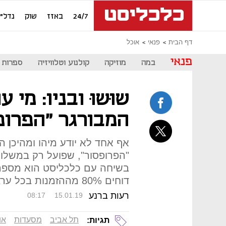
24/7
באזז
שוק
נדל"ן
דף הבית
פנאי
אוכל
פנאי
במה
מוזיקה
קולנוע וטלוויזיה
ספרות
שוּשוּ ובניו: מי 
המבורגר "הפרופ
אף אחד לא יודע מיהו ומהיכן ה
"הפרופסור", שפועל רק במשלו
בשיחה עם כלכליסט הוא מספר א
דוחים 80% מההזמנות בכל ערב כי נגמר הבשר"
רעות ברנע
08:17
15.01.19
תל אביב
מסעדות
או
תגיות: