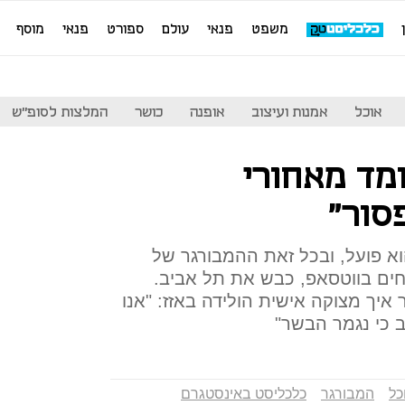
משפט
פנאי
עולם
ספורט
פנאי
מוסף
אוכל
אמנות ועיצוב
אופנה
כושר
המלצות לסופ"ש
עומד מאחורי
סור"
וא פועל, ובכל זאת ההמבורגר של
חים בווטסאפ, כבש את תל אביב.
יך מצוקה אישית הולידה באזז: "אנו
כל
המבורגר
כלכליסט באינסטגרם