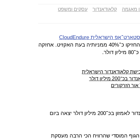
 מאגמה
קלאודאנדור
עסקים ומשפט
־אפ הישראלית CloudEndure
(קלאודאנדור) הם ארבעת מייסדיה שהחזיקו כ־40% ממניותיה בעת האקזיט. אחזקה
לר.
כישת קלאודאנדור הישראלית
מיליון דולר
 אור הזרקורים
ההודעה הרשמית על מכירת קלאודאנדור לאמזון בכ־200 מיליון דולר יצאה ביום
 הגוף המוסדי שהרוויח הכי הרבה מעסקת