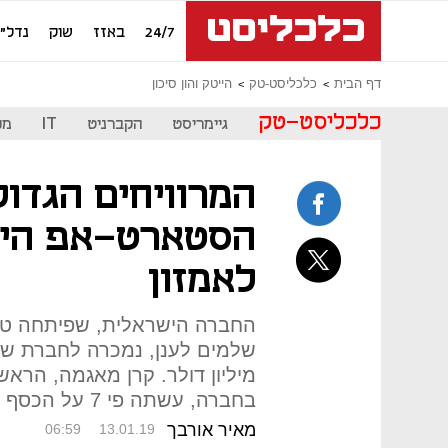
24/7
באזז
שוק
נדל"ן
דף הבית
כלכליסט-טק
הייטק והון סיכון
כלכליסט-טק
גיימריסט
הקברניט
IT
מכ
המרוויחים הגדול
הסטארט-אפ היש
לאמזון
החברה הישראלית, שפיתחה טכ
מיליון דולר. קרן מאגמה, הראש
בחברה, עשתה פי 7 על הכסף בשש שנים. כמה ירוויחו המייסדים?
מאיר אורבך
06:59
13.01.19