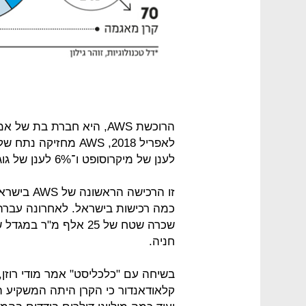
הרוכשת AWS, היא חברת בת 
לענן של מיקרוסופט ו־6% לענן של גוגל. בישראל מנהל את פעילותה הראל יפהר.
זו הרכישה
חניה.
בשיחה עם "כלכליסט" אמר מודי רוזן