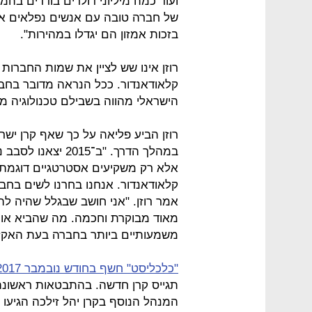
ועוד כמה מיליוני דולרים בודדים בהמ
של חברה טובה עם אנשים נפלאים אל
בזכות אמזון הם יגדלו במהירות".
רוזן אינו שש לציין את שמות החברו
קלאודאנדור. ככל הנראה מדובר בחב
הישראלי מהווה בשבילם טכנולוגיה מ
רוזן הביע פליאה על כך שאף קרן יש
במהלך הדרך. "ב־15
אלא רק משקיעים אסטרטגיים דוגמת ד
קלאודאנדור. אנחנו בחרנו לשים בחב
אמר רוזן. "אני חושב שבגלל שהיה ל
מאוד מבוקרת וחכמה. מה שהביא אות
משמעותיים ביותר בחברה בעת האקזי
"כלכליסט" חשף בחודש נובמבר 2017 שקרן מאגמה הגיעה לסוף דרכה
תגייס קרן חדשה. בהתבטאות ראשונה
המנהל הנוסף בקרן יהל זילכה הגיעו 