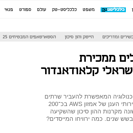
משפט
כלכליסט-טק
עולם
ספורט
פנאי
שירים ומדריכים
הייטק והון סיכון
הסטארטאפים המבטיחים 25
ים ממכירת
ראלי קלאודאנדור
נולוגיה המאפשרת להעביר שרתים
שלמים לענן, נמכרה לחברת שירותי הענן של אמזון AWS בכ־200
ונה מקרנות ההון סיכון שהשקיעה