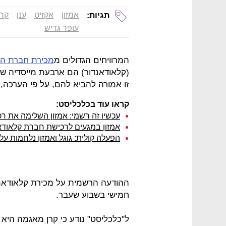
אמזון
אקזיט
ענן
קרן
תגיות:
עופר גדיש
המרוויחים הגדולים מ
מכירת חברת הסטארט
זו אמורה להביא להם, על פי הערכה, כ־80 מיליון דו
קראו עוד בכלכליסט:
עכשיו זה רשמי: אמזון השלימה את ר
אמזון במגעים לרכישת חברת קלאודאנדור בכ־200 
הפעלה קולית: גוגל ואמזון נלחמות על
חמישי בשבוע שעבר.
ל"כלכליסט" נודע כי קרן מאגמה היא