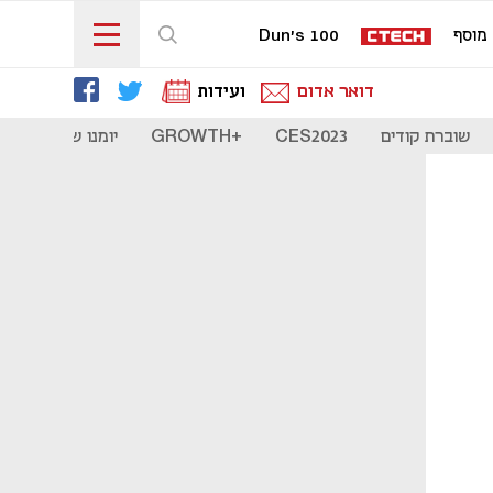
מוסף
Dun's 100
דואר אדום
ועידות
שוברת קודים
CES2023
+GROWTH
יומנו של סטארט