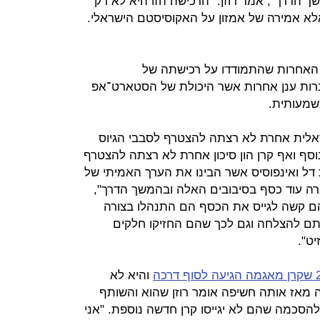
שך הדרך", אמר רוזן. "הרכישה הזו היא לא רק
א אמירה של אמזון על האקוסיסטם הישראלי.
ת האחרות שהתמודדו על רכישתה של
רות ענן אחרות אשר היכולת של הסטארט־אפ
שמעותית.
ראלית אחרת לא רצתה להצטרף לסבבי הגיוס
20 יצאנו לסבב נוסף ואף קרן הון סיכון אחרת לא רצתה להצטרף
ל ואינפוסיס אשר הבינו את הערך האמיתי של
רה עוד כסף בסיבובים האלה ובהמשך הדרך",
הם קשה לגייס את הכסף הם התנהלו בצורה
ם להצלחה וגם לכך שהם החזיקו חלקים
ט".
והיא לא
 מאז אותה חשיפה אומר רוזן שהוא והשותף
להסכמה שהם לא יגייסו קרן חדשה נוספת. "אני