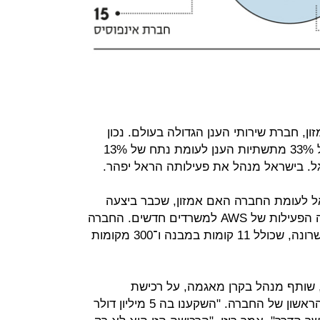
של אמזון, חברת שירותי הענן הגדולה בעולם. נכון
לאפריל 2018, AWS מחזיקה נתח של 33% מתשתיות הענן לעומת נתח של 13%
 הראשונה של AWS בישראל לעומת החברה האם אמזון, שכבר ביצעה
כמה רכישות בישראל. לאחרונה עברה הפעילות של AWS למשרדים חדשים. החברה
שכרה שטח של 25 אלף מ"ר במגדל שרונה, שכולל 11 קומות במבנה ו־300 מקומות
, שותף מנהל בקרן מאגמה, על רכישת
קלאודאנדור כי הקרן היתה המשקיע הראשון של החברה. "השקענו בה 5 מיליון דולר