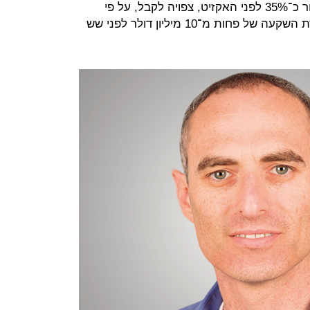
הרכישה. הקרן שהחזיקה בקלאודאנדור כ־35% לפני האקזיט, צפויה לקבל, על פי
הערכות, כ־70 מיליון דולר. זאת תמורת השקעה של פחות מ־10 מיליון דולר לפני שש