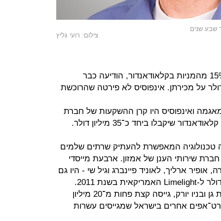
ך שבע שנים
צילום: רועי גליץ
חברת אינפוסיס ההודית שהיו לה כ־15% מהמניות בקלאודאנדור, הודיעה כבר
ר שקיבלה 15.3 מיליון דולר על מכירתן. אינפוסיס לא פירטה שהרוכשת
אגמה ואינפוסיס היו קרן ההשקעות של חברת
דור שיקבלו ביחד כ־35 מיליון דולר.
 שהוקמה ב-2012 ופיתחה טכנולוגיה המאפשרת להעתיק שרתים שלמים
ענן בלחיצת כפתור, נמכרה ל־AWS חברת שירותי הענן של אמזון. ארבעת מייסדי
 אופיר ארליך, לאוניד פיינברג וגיל שי - היו גם
מייסדי אקסלווב, שנמכר ב־30 מיליון דולר ל-Limelight האמריקאית בשנת 2011.
קלאודאנדור הפועלת ממשרדים ברמת גן ובניו יורק, גייסה קצת פחות מ־20 מיליון
רט־אפים אחרים בישראל שמגייסים עשרות