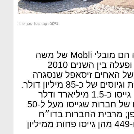
צילום: Thomas Tolstrup
שמות מוכרים אחרים ברשימה הם מובלי Mobli של משה
חוגג שגייסה כ-90 מיליון דולר ופעלה בין השנים 2010
מקבוצת רד של האחים זיסאפל שנסגרה
ב-2012 לאחר 11 שנות פעילות וגיוסים של כ-85 מיליון דולר.
בסך הכל, תשע החברות הללו גייסו כ-1.5 מיליארד ודלר
במשותף לפני שנסגרו. מקרים של חברות שגייסו מעל ל-50
ופן; מרבית החברות בדו״ח
(2,4919) גייסו סכום לא ידוע ו-449 מהן גייסו פחות ממיליון