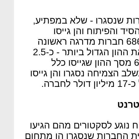
ת שנסגרו - שלא במפתיע,
היו בשלבי הסיד והפיתוח והן גייסו
במשותף כ-680 מיליון דולר. 686 חברות מדרגה ראשונה
נסגרו וקבוצה זו היא שגייסה את ההון הגדול ביותר - כ-2.5
מיליארד דולר שמהווים כ-66% מסך ההון שגייסו כלל
, 33 חברות בשלב הצמיחה נסגרו והן גייסו
טרנט
ח נוגע לסקטורים מהם הגיעו
ת החברות שנסגרו הן מתחום