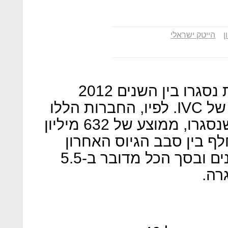
ן
הייטק ישראלי
3,307 חברות הייטק ישראליות נסגרו בין השנים 2012
ל-2017 - כך מגלה דו"ח חדש של IVC. לפיו, החברות הללו
גייסו 3.79 מיליארד דולר עד שנסגרו, ממוצע של 632 מיליון
ף בין סבב הגיוס האחרון
לסגירת החברה עומד על 4 שנים ובסך הכל מדובר ב-5.5
רה.