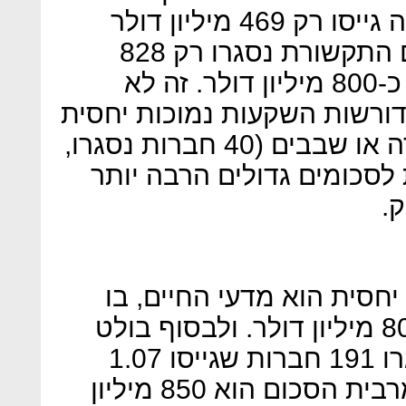
האינטרנט (1,228 חברות) אלה גייסו רק 469 מיליון דולר
במשותף. לעומת זאת, בתחום התקשורת נסגרו רק 828
חברות אבל הן גייסו במשותף כ-800 מיליון דולר. זה לא
דורשות השקעות נמוכות יחסית
בעוד שחברות תקשורת, חומרה או שבבים (40 חברות נסגרו,
 זקוקות לסכומים גדולים הרבה יותר
.
יחסית הוא מדעי החיים, בו
נסגרו 432 חברות שגייסו כ-808 מיליון דולר. ולבסוף בולט
בדו״ח תחום הקלינטק בו נסגרו 191 חברות שגייסו 1.07
מיליארד דולר, אבל כמובן שמרבית הסכום הוא 850 מיליון