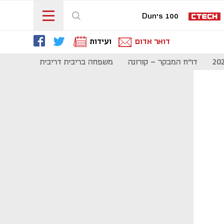
Dun's 100
דואר אדום
ועידות
דו"ח המבקר - קורונה
משפחה בריבית דריבית
תקשורת