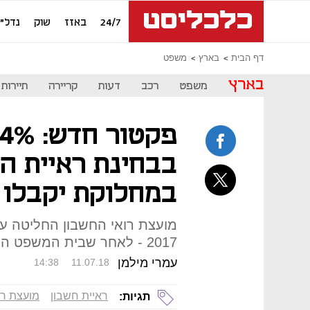
24/7
באזז
שוק
נדל"ן
דף הבית
בארץ
משפט
בארץ
משפט
רכב
דעות
קריירה
תיירות
בבחינת ראיית ה
במחלוקת יקבלו צ
מועצת רואי החשבון החליטה ע
2017 - לאחר שבית המשפט המחוזי פסל את הפקטור הקודם
עמרי מילמן
14:38
11.07.18
ראיית חשבון
מועצת רו
תגיות: