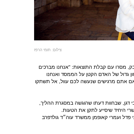
צילום: תומי הרפז
בק, מסרו עם קבלת התוצאות: "אנחנו מברכים
ן גדול של האדם הקטן על הממסד ואנחנו
ם אתם מרגישים שנעשה לכם עוול, אל תשתקו
י דגן, שבחוות דעתו שהוגשה במסגרת ההליך,
י היחיד שיסייע לתקן את הטעות.
י פדל ועמרי קאופמן ממשרד עוה״ד גולדפרב