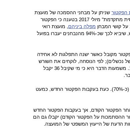
 הפקטור
שניתן על מבחני ההסמכה של מועצת
רואי החשבון בנושא "חשבונאות פיננסית מתקדמת" מיולי 2017 בטענה כי הפקטור
 על קושי המבחן
מפלה ביניהם
, מועצת רואי
החשבון החליטה היום על פקטור חדש, שיביא לכך שכ-94% מהנבחנים יעברו בפועל
פקטור מקובל כאשר ישנה התפלגות לא אחידה
של נכשלים); לפי הנוסחה, לוקחים את השורש
הריבועי של הציון ומכפילים אותו ב-10. משמעות הדבר היא כי מי שקיבל 36 יקבל
447 נבחנים נכשלו בבחינה המקורית (כ-70%). כעת בעקבות הפקטור החדש, כמעט
אחר הפקטור הקודם, אך בעקבות הפקטור החדש
אור ההסתמכות על הפקטור הקודם) יקבלו גם הם
ת הדעת של הייעוץ המשפטי של המועצה.