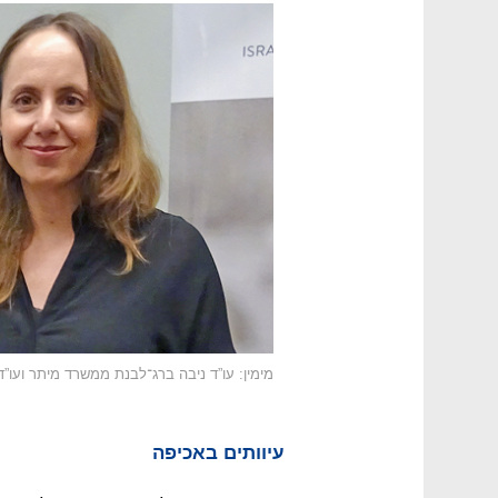
מימין: עו”ד ניבה ברג־לבנת ממשרד מיתר ועו
עיוותים באכיפה