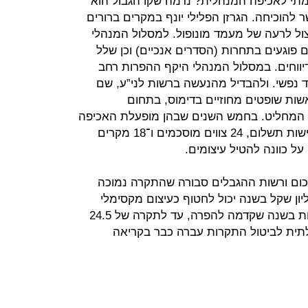
מתי לאכיפה המנהלית? נדמה שקו הגבול הוא
להוכיחה. הגרזן הפלילי יונף במקרים ברורים
צול לרעה של מעמד מונופול. למסלול המנהלי
 פוגעים בתחרות (הסדרים אנכיים) וכן שלל
ווחים. במסלול המנהלי היקף ההפרות רחב
וד נפשי. ולהבדיל מהנעשה ברשות לני”ע, שם
שות שופטים מחוזיים בדימוס, בתחום
 המחליט. בחמש השנים שבהן מופעלת האכיפה
המנהלית נרשמו 49 מקרים: שבע דרישות תשלום, 24 צווים מוסכמים ו־18 מקרים
על כוונה להטיל עיצומים.
כום ורשות ההגבלים סבורה שהתקרה נמוכה
אגיד שהכנסותיו יותר מ־10 מיליון שקל בשנה יכול לחטוף כעיצום מקסימלי
להפרה יחידה עד 8% ממחזור המכירות בשנה שקדמה להפרה, עד לתקרה של 24.5
לתית לביטול התקרות עברה כבר בקריאה