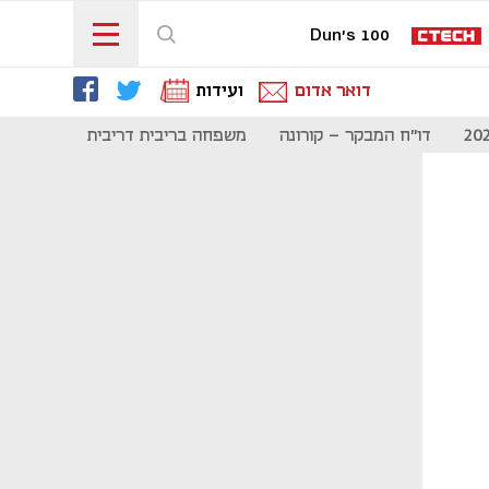
Dun's 100
דואר אדום
ועידות
דו"ח המבקר - קורונה
משפחה בריבית דריבית
תקשורת