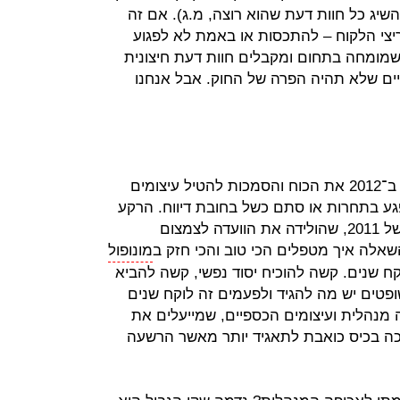
השיג כל חוות דעת שהוא רוצה, מ.ג). אם זה
יצי הלקוח – להתכסות או באמת לא לפגוע
 שמומחה בתחום ומקבלים חוות דעת חיצונית
יים שלא תהיה הפרה של החוק. אבל אנחנו
הממונה על ההגבלים העסקיים קיבל ב־2012 את הכוח והסמכות להטיל עיצומים
גע בתחרות או סתם כשל בחובת דיווח. הרקע
למהלך הזה היה המחאה החברתית של 2011, שהולידה את הוועדה לצמצום
שאלה איך מטפלים הכי טוב והכי חזק ב
מונופול
וקח שנים. קשה להוכיח יסוד נפשי, קשה להביא
שופטים יש מה להגיד ולפעמים זה לוקח שנים
מנהלית ועיצומים הכספיים, שמייעלים את
ה בכיס כואבת לתאגיד יותר מאשר הרשעה