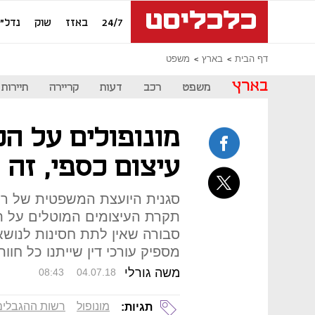
24/7
באזז
שוק
נדל"ן
דף הבית
בארץ
משפט
בארץ
משפט
רכב
דעות
קריירה
תיירות
מונופולים על הכ
עיצום כספי, זה 
סגנית היועצת המשפטית של ר
תקרת העיצומים המוטלים על ת
סבורה שאין לתת חסינות לנושא
מספיק עורכי דין שייתנו כל חוו
משה גורלי
08:43
04.07.18
מונופול
רשות ההגבלים
תגיות: