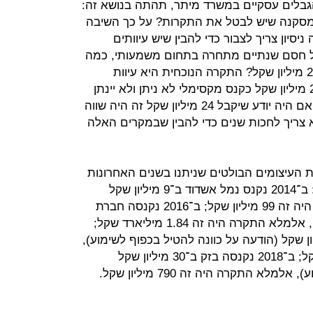
גבלים עסקיים במשרד מיתר, תהתה בנושא זה:
 למסקנה שיש לבטל את התקרות? על כך השיבה
יסיון צריך לצבור כדי להבין שיש עיוותים
פול חסם שנתיים מתחרה בתחום משמעותי, כמה
ניסיון צריך להבין שזה 'שווה' יותר מ־24 מיליון שקל? התקרה הנוכחית היא עיוות
לטובת החברות הגדולות, כשאפילו 24 מיליון שקל כקנס מקסימלי לא ניתן ולא יינתן
אף פעם. מונופול שעצר מתחרה, גם אם היה יודע שיקבל 24 מיליון שקל זה היה שווה
לא צריך לחכות שנים כדי להבין שבמקרים האלה
 העיצומים הבולטים שניתנו בשנים האחרונות
ובצדם את הסכומים אלמלא התקרה: ב־2014 נקנס נמל אשדוד ב־9 מיליון שקל
(הוגש ערר), אלמלא התקרה העיצום היה זה 99 מיליון שקל; ב־2016 נקנסה חברת
החשמל ב־13 מיליון שקל (הוגש ערר), אלמלא התקרה היה זה 1.84 מיליארד שקל;
נקנסה קוקה קולה ב־62 מיליון שקל (הודעה על כוונה להטיל בכפוף לשימוע),
אלמלא התקרה היה זה 472 מיליון שקל; ב־2018 נקנסה בזק ב־30 מיליון שקל
א התקרה היה זה 790 מיליון שקל.