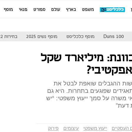
משפט
בארץ
עולם
ספורט
פנאי
מוסף
Duns 100
מוסף כלכליסט
מוסף נשים 2025
בחירות 2022
וונת: מיליארד שקל
אפקטיבי?
שות ההגבלים שואפת לבטל את
אגידים שפוגעים בתחרות. היא גם
י משרה על סמך ייעוץ משפטי: “יש
ת דעת"
 העסקיים
ייעוץ משפטי
עיצומים
פירוק