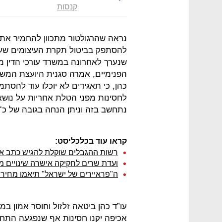
קנסות
נראה שהרגולטור מתכוון להחמיר את 
להסתפק בביטול תקרת העיצומים שע
שנערך לאחרונה במשרד עורכי הדין מי
הפנימיים, אמרה סגנית היועצת המשפ
כהן, כי תאגידים לא יוכלו עוד להסת
לחסינות מפני הטלת אחריות על נושא
נתחשב בזה וניתן הנחה בגובה של כ־10% מגובה העיצום”.
קראו עוד בכלכליסט:
רשות ההגבלים שוקלת להגיש כתב איש
ועדת שרים לחקיקה אישרה שינויים מ
ה"פראיירים של ישראל" תיאמו מחיר ו
עו”ד כהן ביטאה זלזול וחוסר אמון במ
אכיפה יקנו חסינות אף שנפגעה התחרו