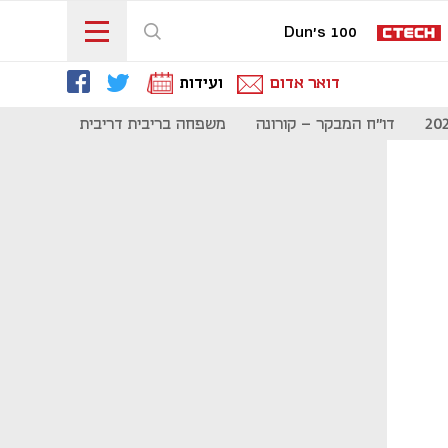
Dun's 100
דואר אדום
ועידות
דו"ח המבקר - קורונה
משפחה בריבית דריבית
תקשורת