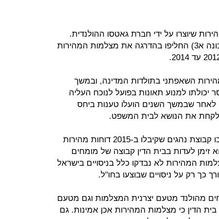
על 200 מצלמות מהירות שיוצרו על ידי חברת גאטסו ההולנדית.
מצלמות אלה (השייכות לפרויקט המכונה א3) החליפו בהדרגה את מצלמות המהירות
פת המהירות השאפתני בתולדות המדינה, ובמשך
ר יכולתו למנוע תאונות בפועל לנוכח העליה
לאחר שבמשך השנים הועלו טענות ביחס
ן לקחת את הנושא לבית המשפט.
עו"ד גונן ייצג בבית הדין לתעבורה בעכו קבוצת נהגים שקיבלו ב-2015 דוחות מהירות
סיס המצלמות. באפריל 2016 הוא זימן לעדות בבית הדין קבוצה של מומחים
למות המהירות לא נבדקו כלל בניסויים בישראל
כך רק על ניסויים שבוצעו בחו"ל.
ם מהולנד מטעם יצרנית המצלמות וגם מטעם
ית הדין כי מצלמות המהירות אכן אמינות. גם