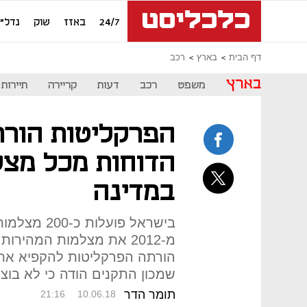
24/7
באזז
שוק
נדל"ן
דף הבית
בארץ
רכב
בארץ
משפט
רכב
דעות
קריירה
תיירות
הפרקליטות הורת
הדוחות מכל מצל
במדינה
בישראל פועל
מ-2012 את מצלמות המהיר
הורתה הפרקליטות להקפיא את
שמכון התקנים הודה כי לא בוצע
תומר הדר
21:16
10.06.18