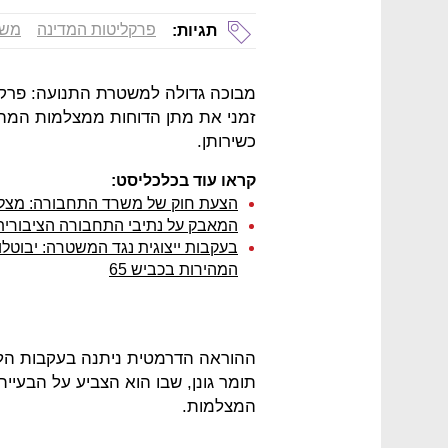
פרקליטות המדינה
משט
תגיות:
מבוכה גדולה למשטרת התנועה: פרק
זמני את מתן הדוחות ממצלמות המהי
כשירותן.
קראו עוד בכלכליסט:
הצעת חוק של משרד התחבורה: מצלמו
המאבק על נתיבי התחבורה הציבורית: 150 מצלמות יוצבו בתל א
המהירות בכביש 65
ההוראה הדרמטית ניתנה בעקבות הלי
תומר גונן, שבו הוא הצביע על הבעיי
המצלמות.