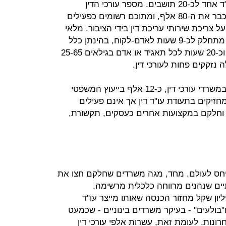
לתושבים, הופך למבהיל עוד יותר: עו"ד אחד לכ-20 תושבים. מספר עורכי הדין
בישראל שהוסמכו אי פעם חצה זה מכבר את ה-80 אלף, ומתוכם רשומים כפעילים
ם על צריכת שירותי עריכת דין בידי הציבור. מלאי
שנתי של מעל 73 מיליון שעות עבודה מתחלק לכ-9 שעות לאדם-לקוח, בהינתן כלל
האוכלוסייה בישראל, כ-8 מיליון נפש, וכ-20 שעות לכל תאגיד או אדם בגילאים 25-65
נזקקים פחות לעורכי דין.
ואיפה עובדים עורכי הדין? כ-49 אלף במשרדי עורכי דין, כ-12 אלף בייעוץ המשפטי
י וכ-4,500 עורכי דין מחזיקים בתעודת עו"ד דין אך אינם פעילים
 וחלקם במקצועות אחרים כעסקים, תקשורת,
ביחס לעולם. מחד, מגה משרדים שחלקם חצו את
 יוקרתיים שנהנים מרווחה כלכלית מרשימה.
ים הטובים נחצה רף ה-1.2 מיליון שקל מחזור הכנסה שאותו מייצר עו"ד
בולעים" - בעיקר משרדים בינוניים - שכמעט
רונות. לעומת זאת, עשרות אלפי עורכי דין