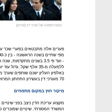
טקס הסמכה של עורכי דין (ארכיון)
פערים אלה מתבטאים בפערי שכר עצומ
ללמעלה מ-35 אלף שקל. גד
באלפיון העליון ישנם שותפים שערך מש
70 מעורכי דין בעשירון התחתון המרוויחים כ-7,000 שקל ברוטו לחודש בממוצע.
מיקור חוץ במקום מתמחים
מקצוע עריכת הדין ניצב בפני שינויי
המשרד המסורתי. שינויים שמוכרים כ