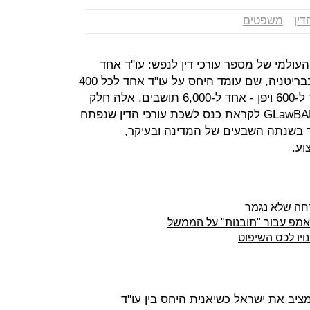
דין
משפטים
ולמי של מספר עורכי דין לנפש: עו"ד אחד
לכ-128 תושבים בארץ. זאת לעומת בבריטניה, שם עומד היחס על עו"ד אחד לכל 400
תושבים, או גרמניה, עם יחס של אחד ל-600 ויפן - אחד ל-6,000 תושבים. אלה חלק
מהנתונים שמפרסמת חברת הייעוץ GLawBAL לקראת כנס לשכת עורכי הדין שנפתח
זר בשנתה השבעים של המדינה ובעיקר,
וע.
ויו לכס השיפוט
ציב את ישראל כשיאנית היחס בין עו"ד