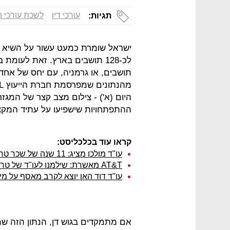
עורכי דין
לשכת עורכי ה
תגיות:
ישראל שומרת כמעט עשור על השיא הע
היום (א') - צילום מצב קצר של המג
ההתפתחויות שישפיעו על עתיד המקצ
קראו עוד בכלכליסט:
עו"ד מולכו מציג: 11 שנה של שכר טרחה שלא נגמר
AT&T מאשרת: שילמנו לעו"ד של טראמפ עבור "תובנות" על הממשל
עו"ד דוד האן יוצא לקרב מאסף על מינ
אם מתמקדים בגוש דן, הנתון הזה שמ