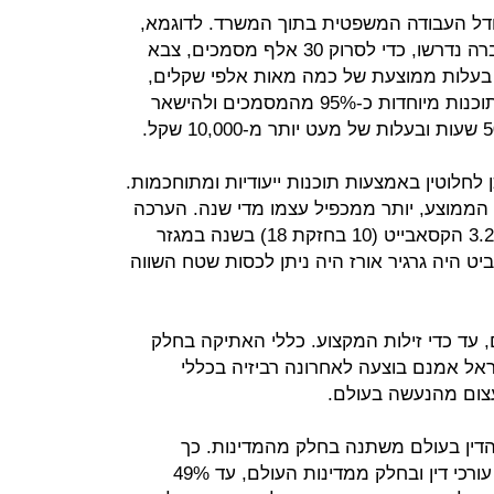
ודל העבודה המשפטית בתוך המשרד. לדוגמא,
אם בעבר בעת בדיקת נאותות של חברה נדרשו, כדי לסרוק 30 אלף מסמכים, צבא
 עורכי דין וכ-1,000 שעות בעלות ממוצעת של כמה מאות אלפי שקלים,
כיום ניתן לסנן טכנולוגית, באמצעות תוכנות מיוחדות כ-95% מהמסמכים ולהישאר
לחלוטין באמצעות תוכנות ייעודיות ומתוחכמות.
 הממוצע, יותר ממכפיל עצמו מדי שנה. הערכה
זהירה מדברת על ידע בסדר גודל של 3.2 הקסאבייט (10 בחזקת 18) בשנה במגזר
יט היה גרגיר אורז היה ניתן לכסות שטח השווה
ם, עד כדי זילות המקצוע. כללי האתיקה בחלק
ראל אמנם בוצעה לאחרונה רביזיה בכללי
עצום מהנעשה בעולם.
הדין בעולם משתנה בחלק מהמדינות. כך
באוסטרליה ניתן כיום להנפיק משרדי עורכי דין ובחלק ממדינות העולם, עד 49%