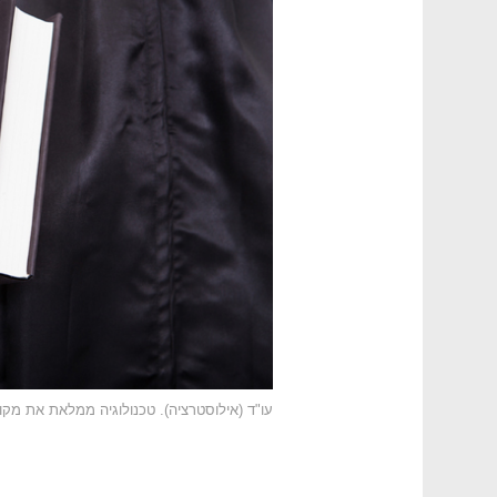
עו"ד (אילוסטרציה). טכנולוגיה ממלאת את מק