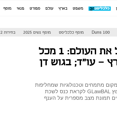
משפט
בארץ
עולם
ספורט
פנאי
מוסף
Duns 100
מוסף כלכליסט
מוסף נשים 2025
בחירות 2022
ממשיכים להוביל את העולם: 1 מכל
רץ - עו"ד; בגוש דן
במקום מתמחים וטכנולוגיות שמחליפות
עובדים - נתונים של חברת הייעוץ GLawBAL לקראת כנס לשכת
קים תמונת מצב מספרית על הענף