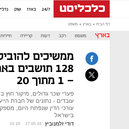
24/7
באזז
שוק
נדל"ן
דף הבית
בארץ
משפט
בארץ
משפט
רכב
דעות
קריירה
תיירות
128 תושבים בא
- 1 מתוך 20
פערי שכר גדולים, מיקור חוץ 
עורכי הדין שנפתח היום, מספ
בישראל
דודי זלמנוביץ
15:10
27.05.18