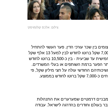
צילום: אלכס קולומויסקי
ים בין שכר עורכי הדין. פער העשוי להתחיל
מפי שתיים בשנה הראשונה - בין כ-7,000 שקל ברוטו לחודש לבין למעל 13 אלף שקל
- ועד פי 3.5 בשנים מתקדמות, שנה חמישית עד שביעית - בין כ-10,500 ברוטו לחודש
ול עוד יותר הפער ברמת השותפים או בעלי המשרדים.
יכותיהם החודשי עולה על חצי מיליון שקל, פי
ם מבניים דרמטיים שמערערים את התנהלות
בר בעולם וחודרים בהדרגה לישראל. עבודה