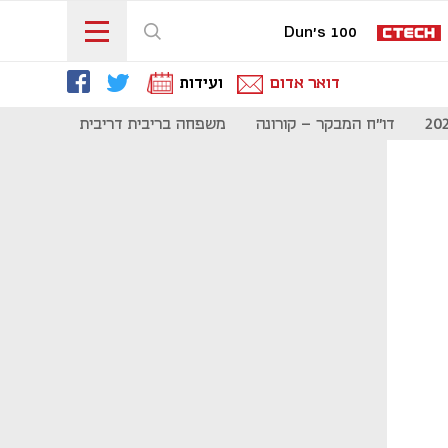
Dun's 100
דואר אדום
ועידות
דו"ח המבקר - קורונה
משפחה בריבית דריבית
תקשורת