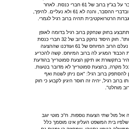
ההתגברות שאושרה מאפשרת להתגבר על בג"ץ ברוב של 61 חברי כנסת. לאחר
שדיווחו, מיהרו הכתבים לעיין בהצעה ובדברי ההסבר, והנה לא 61 ולא נעליים. להיפך,
ות הרטרואקטיבית תהיה ברוב רגיל לגמרי.
תבצע בחוק שנחקק ברוב רגיל בדומה לאופן
שבו נחקק חוק־יסוד: כבוד האדם וחירותו". חוק היסוד נחקק ברוב של 32 חברי כנסת
נגד 21. הכתבים מיהרו להתעניין לאן נעלם הרוב המיוחס של 61 ועודכנו שההצעה
הכבוד המגיע לה ברוב המיוחס. קשה להכריע
היר בתקשורת או תיקון הצעת סמוטריץ' בהודעת
ל מקרה, בהצעת סמוטריץ' לא מדובר בטעות.
 להסתפק ברוב רגיל: "אם ניתן לשנות ואף
 ברוב רגיל, יהיה זה חוסר היגיון לקבוע כי חוק
רוב מוחלט".
ל מול שתי הצעות נוספות. ח"כ מוטי יוגב
 הבריטי, שלפיו בית המשפט העליון אינו מוסמך כלל