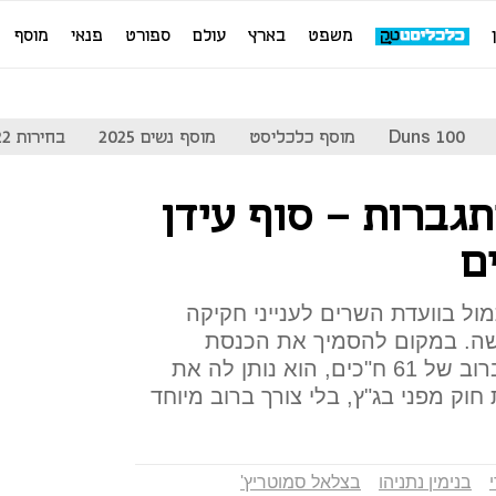
משפט
בארץ
עולם
ספורט
פנאי
מוסף
Duns 100
מוסף כלכליסט
מוסף נשים 2025
בחירות 2022
גברות - סוף עידן
ם
 בוועדת השרים לענייני חקיקה
דשה. במקום להסמיך את הכנסת
להתגבר על פסק דין של בג"ץ ברוב של 61 ח"כים, הוא נותן לה את
ק מפני בג"ץ, בלי צורך ברוב מיוחד
בנימין נתניהו
בצלאל סמוטריץ'