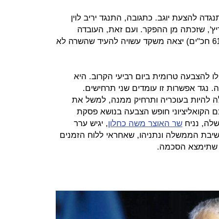
דה להצעת יוגב. כתגובה, התנגד יריב לוין
', שזכתה מן ההפקר. ועם זאת, העובדה
שהודעת התיקון להצעה זו (לרוב של 61 חכ"ים) יצאה משקד עשויה להעיד שהשרה לא
ו להצבעה טרומית ביום רביעי הקרוב. היא
נגד אפשרות זו עומדים שני תרחישים.
ה להיות בעוכריה ותרחיק ממנה, למשל את
ם הקואליציוני חופש הצבעה בנושא פסקת
לה, נניח
שר האוצר משה כחלון
, יגיש ערר
שיבת הממשלה ונתניהו, שאחראי ללוח הזמנים
ד שתימצא הסכמה.