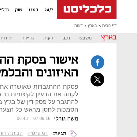
24/7
באזז
שוק
נדל"ן
דף הבית
בארץ
דעות
בארץ
משפט
רכב
דעות
קריירה
תיירות
אישור פסקת ההת
האיזונים והבלמי
פסקת ההתגברות שאושרה אתמול
לקחה את הרעיון לקיצוניות ח
הסמכות לחסן מראש כל הצעת חו
משה גורלי
06:48
07.05.18
דמוקרטיה
הבית היהודי
תגיות: