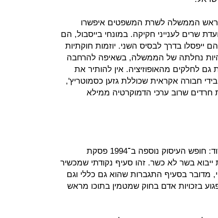
ין ראש הממשלה לשרת המשפטים איפשרו
דת שרים לענייני חקיקה. במונחי בייסבול, הם
הם ייפסלו בדרך לבסיס השני. יוזמות חוקתיות
היות נחלתה של הממשלה, בשאיפה להרחבה
ם לחלקים מהאופוזיציה. אין להותיר את
בידי חבורה אקראית שכוללת גזען כסמוטריץ',
ת חרדים שרוב ערכי הדמוקרטיה ממילא
להצעת סמוטריץ' יש תקדים. בחוק יסוד: חופש העיסוק נוספה ב־1994 פסקת
יבוא בשר לא כשר. זהו סעיף נקודתי שמכשיר
, מדובר בסעיף התגברות שהוא גם כללי וגם
ע בזכויות אדם בחוק שמטמין בתוכו מראש