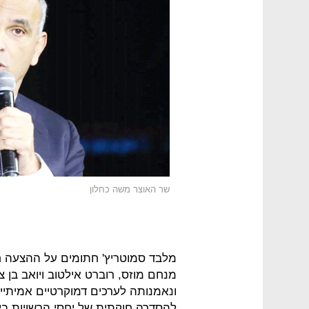
שר האוצר משה כחלון
מלבד סמוטריץ' חתומים על ההצעה חב
מנחם מוזס, רוברט אילטוב ויואב בן 
ונאמנותה לערכים דמוקרטיים אמיתי
להסדרה חוקתית של יחסי הרשויות בי