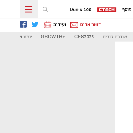
מוסף
Dun's 100
דואר אדום
ועידות
שוברת קודים
CES2023
+GROWTH
יומנו של סטארט