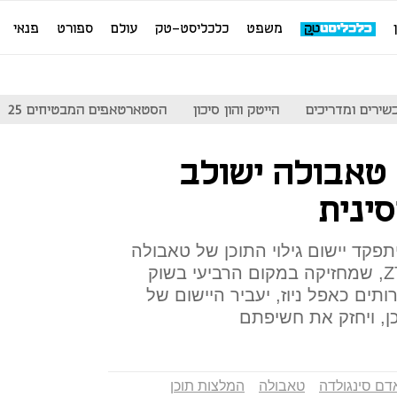
משפט
כלכליסט-טק
עולם
ספורט
פנאי
שירים ומדריכים
הייטק והון סיכון
הסטארטאפים המבטיחים 25
טאבולה ישולב
פקד יישום גילוי התוכן של טאבולה
כמרכז חדשות בסמארטפוני ZTE, שמחזיקה במקום הרביעי בשוק
ותים כאפל ניוז, יעביר היישום של
, ויחזק את חשיפתם
דם סינגולדה
טאבולה
המלצות תוכן