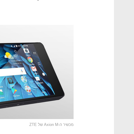
מכשיר ה-Axion M של ZTE