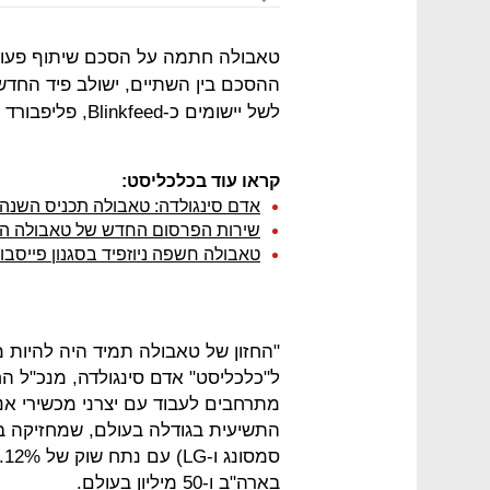
לשל יישומים כ-Blinkfeed, פליפבורד ואפל News.
קראו עוד בכלכליסט:
אדם סינגולדה: טאבולה תכניס השנה 
שירות הפרסום החדש של טאבולה הכניס לה 100 מי
טאבולה חשפה ניוזפיד בסגנון פייסבו
"החזון של טאבולה תמיד היה להיות 
התשיעית בגודלה בעולם, שמחזיקה ב
בארה"ב ו-50 מיליון בעולם.