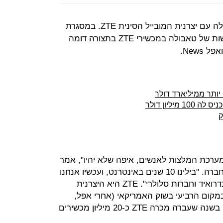
טאבולה חתמה על הסכם שיתוף פעולה עם יצרנית המובייל הסינית ZTE. במסגרת
ההסכם בין השתיים, ישולב פיד החדשות של טאבולה במכשירי ZTE בתצורה דומה
יותר ממיליארד דולר
ליון דולר
ק
מערכת המלצות לאנשים, איפה שלא יהיו", אמר
ל"כלכליסט" אדם סינגולדה, מנכ"ל החברה. "בילינו 10 שנים באינטרנט, ועכשיו אנחנו
מתרחבים לעבוד עם יצרני מכשירי אנדרואיד וחברות סלולרי". ZTE היא היצרנית
מקום הרביעי בשוק האמריקאי (אחרי אפל,
סמסונג ו-LG) עם נתח שוק של 12%. בשנה שעברה מכרה ZTE כ-20 מיליון מכשירים