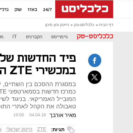
24/7
באזז
שוק
נדל"ן
דף הבית
כלכליסט-טק
הייטק והון סיכון
כלכליסט-טק
גיימריסט
הקברניט
IT
מכ
פיד החדשות של 
במכשירי ZTE הסינית
במסגרת ההסכם בין השתיים, ית
המובייל האמריקאי. בניגוד לשיר
טאבולה את הקהל לאתרי התוכן
מאיר אורבך
19:00
04.04.18
ZTE
הייטק ישראלי
א
תגיות: