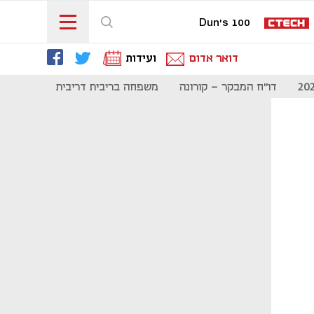
Dun's 100
דואר אדום
ועידות
דו"ח המבקר - קורונה
משפחה בריבית דריבית
תקשורת