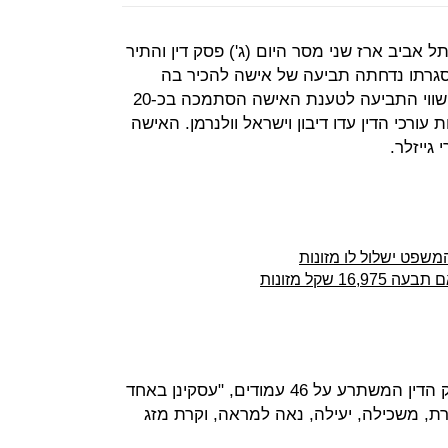
אביב ארז שני מסר היום (ג') פסק דין והתיר
גרתו נדחתה תביעה של אישה להכיר בה
כידועה בציבור של איש עסקים מוכר. שווי התביעה לטענת האישה הסתמכה בכ-20
 עורכי הדין עדו דיבון וישראל וולנרמן. האישה
 גייזלר.
משפט ישלול לו מזונות
לפי תיאורו של השופט שני בפתח פסק הדין המשתרע על 46 עמודים, "עסקינן באחד
ת, משכילה, יעילה, נאה למראה, וקרת מזג