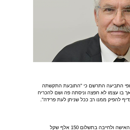
אופי התביעה התרשם כי "התובעת התקשתה
 בו עצמו לא חפצה וניסתה פה ושם להכריח
יף להפיק ממנו רב ככל שניתן לעת פרידה".
לאור זאת החליט לדחות את תביעות האישה ולחייבה בתשלום 150 אלף שקל