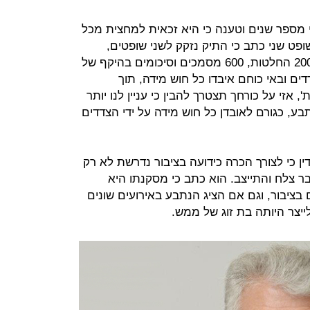
מספר שנים וטענה כי היא זכאית למחצית מכל
פט שני כתב כי התיק נזקק לשני שופטים,
נרשמו בו 26 פרוטוקולים, למעלה מ-200 החלטות, 600 מסמכים וסיכומים בהיקף של
ם ובאי כוחם איבדו כל חוש מידה, תוך
', אזי על כורחך תצטרך להבין כי עניין לנו יותר
ע, כגורם לאובדן כל חוש מידה על ידי הצדדים
ין כי לצורך הכרה כידועה בציבור נדרשת לא רק
 צלח והתייצב. הוא כתב כי מסקנתו היא
 בציבור, וגם אם הציג הנתבע באירועים שונים
לייצר היותה בת זוג של ממש.