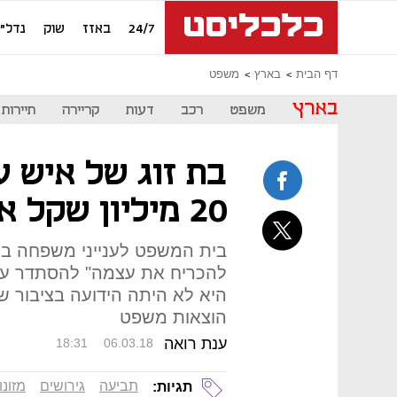
24/7
באזז
שוק
נדל"ן
דף הבית
בארץ
משפט
בארץ
משפט
רכב
דעות
קריירה
תיירות
בת זוג של איש 
20 מיליון שקל אך לא תקבל דבר
בית המשפט לענייני משפחה בת
להכריח את עצמה" להסתדר עם
הוצאות משפט
ענת רואה
18:31
06.03.18
תביעה
גירושים
מזונו
תגיות: