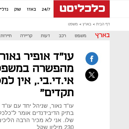
24/7
באזז
שוק
נדל"ן
דף הבית
בארץ
משפט
בארץ
משפט
רכב
דעות
קריירה
תיירות
עו"ד אופיר נאור:
מהפשרה במשפט 
אי.די.בי., אין ל
תקדים"
עו"ד נאור, שניהל יחד עם עו"ד 
בתיק הדיבידנדים אומר ל"כלכל
שלו. אני לא מכיר הרבה הליכים
230 מיליון שקל