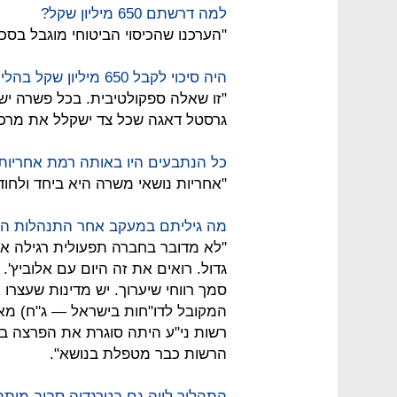
למה דרשתם 650 מיליון שקל?
"הערכנו שהכיסוי הביטוחי מוגבל בסכ
היה סיכוי לקבל 650 מיליון שקל בהליך משפטי?
"זו שאלה ספקולטיבית. בכל פשרה יש ס
גרסטל דאגה שכל צד ישקלל את מרכיבי 
כל הנתבעים היו באותה רמת אחריות
"אחריות נושאי משרה היא ביחד ולחוד
מה גיליתם במעקב אחר התנהלות ה
"לא מדובר בחברה תפעולית רגילה אל
גדול. רואים את זה היום עם אלוביץ'.
המקובל לדו"חות בישראל — ג"ח) מאפ
רשות ני"ע היתה סוגרת את הפרצה בזמ
הרשות כבר מטפלת בנושא".
התהליך לווה גם בטרגדיה סביב מותה 