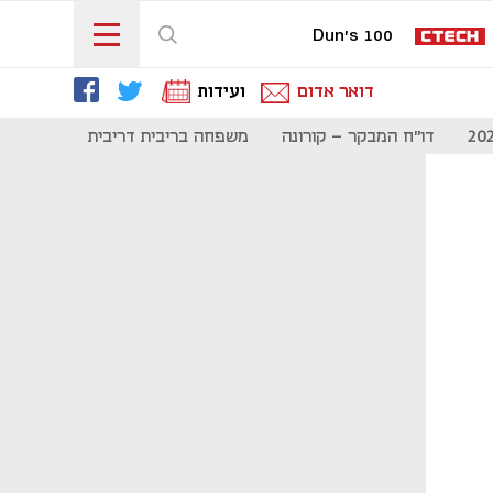
Dun's 100
דואר אדום
ועידות
דו"ח המבקר - קורונה
משפחה בריבית דריבית
תקשורת