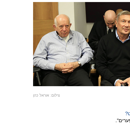
צילום: אוראל כהן
?
פערים".