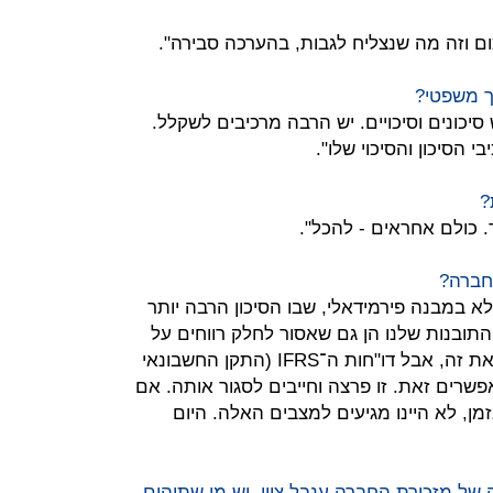
ום וזה מה שנצליח לגבות, בהערכה סבירה".
יכונים וסיכויים. יש הרבה מרכיבים לשקלל.
הסיכון והסיכוי שלו".
?
. כולם אחראים - להכל".
חברה?
א במבנה פירמידאלי, שבו הסיכון הרבה יותר
 התובנות שלנו הן גם שאסור לחלק רווחים על
סמך רווחי שיערוך. יש מדינות שעצרו את זה, אבל דו"חות ה־IFRS (התקן החשבונאי
שרים זאת. זו פרצה וחייבים לסגור אותה. אם
ן, לא היינו מגיעים למצבים האלה. היום
של מזכירת החברה ענבל ציון. יש מי שתוהים