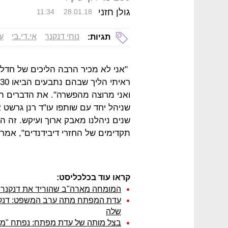
גולן חזני
11:34
28.01.18
נוחי דנקנר
אי.די.בי
עו
תגיות:
ואני מרוצה מהפשרה". את הדברים האל
שניהל יחד עם שותפו עו"ד רנן גרשט 
שנים ניהלנו מאבק ארוך ועיקש. זה 
תקדימים של החזרי דיבידנדים", אמר
קראו עוד בכלכליסט:
המומחה מארה"ב שהוריד את דנקנר מ
עדת המפתח מתה ערב המשפט: דנקנר
שלה
בצל מותה של עדת מפתח: נפתח "משפט