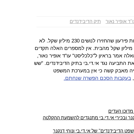
"ד אופיר נאור
תיק הדיבידנדים
"אני לא מכיר הרבה הליכים של חדלות פירעון שהחזירו לנושים 230 מיליון שקל. לא
ראיתי הליך שבהם נתבעים הביאו 30 מיליון שקל מהבית. אין למספרים האלה תקדים
ה אמר בראיון ל"כלכליסט" עו"ד אופיר נאור,
את התביעה נגד אי.די.בי בתיק הדיבידנדים. "שש
היה מאבק קשה כי אין במערכת המשפט
,
בעקבות הסכם הפשרה שנחתם.
דוכן העדים
 ובכירי אי.די.בי מתנגדים להשמעת ההקלטה
 הדיבידנדים" של אי.די.בי ונוחי דנקנר