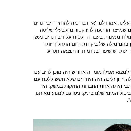
את התביעה ב־2012 צחקו עלינו. אמרו לנו, 'אין דבר כזה להחזיר דיבידנדים
ן שקל זה סכום שמייצר הרתעה לדירקטורים ולבעלי שליטה
דו ממינוף. בעבר החלטות על דיבידנדים נעשו
ין בהם מילה של ביקורת. היום התהליך יותר
דעת. יש שיפור בנורמות, והתוצאה תסייע
למצוא אפילו מומחה אחד שיהיה מוכן לריב עם
. ירון זליכה היה היחידים שלא חשש ללכת עם
י.בי היתה אחת החברות החזקות במשק. היו
טול המינוי שלנו בתיק. ניסו גם למנוע מאיתנו
.