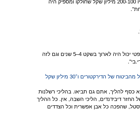
"כי הם ראו את הסיכון. בכל חלוקה היו 100‑200 מיליון שקל שחולקו ומספיק היה
ת".
"למרכיב הזמן יש משמעות. הליך משפטי יכול היה לארוך בשקט 4–5 שנים וגם לזה
.בי".
איך נוצרה החלוקה של 145 מיליון שקל מהביטוח של הדירקטורים ו־30 מיליון שקל
 כסף להליך, אתם גם תביאו. בהליכי רשלנות
ל החזר דיבידנדים, הליכי השבה, אין. כל ההליך
רסטל, שהפכה כל אבן אפשרית וכל הצדדים