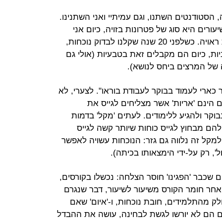
הסטודנטים השתנו, וגם עמיתיי ואני השתנינו.
רים היא סוג של פטרונות בזויה, כיום אני
חושב שיש מצבים בהם היא פטרוניות ראויה. כשלפני 20 שנה שקלנו לבדוק נוכחות,
ות, כיום הם מקבלים זאת בטבעיות (אולי גם
ל המרצים ביחס לנושא).
כארי לעמוד בבוקר לעבודת בוראו". לצערי, לא
 הינם 'אריות' אשר מצליחים לגייס את
וקר ולהגיע ללימודים. לעתים 'מקל' בדמות
 להם מבחוץ לגייס כוחות שיותר קשה לגייס
מקל זה נלווה גם גזר: הנוכחות עשויה לאפשר
', רק על-ידי הימצאותו בכיתה).
ם שכבר 'הפגינו' חוסר הצלחה: נכשלו בקורסים,
חר חומר הקורס משיעור לשיעור, דבר שנגרם
ק מהתלמידים, חובת נוכחות, ו-'איום' שאם
ים הם לא יורשו לגשת לבחינה, עושה את ההבדל