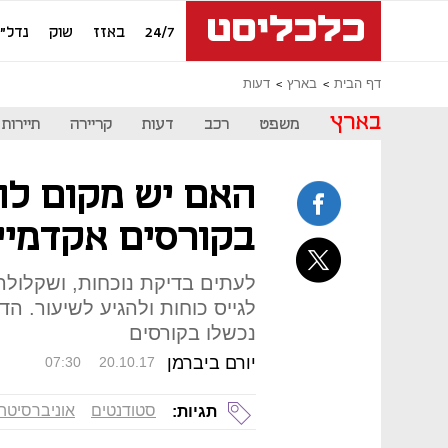
24/7
באזז
שוק
נדל"ן
דף הבית
בארץ
דעות
בארץ
משפט
רכב
דעות
קריירה
תיירות
האם יש מקום לחי
בקורסים אקדמיי
לעתים בדיקת נוכחות, ושקלולה 
לגייס כוחות ולהגיע לשיעור. ה
נכשלו בקורסים
יורם ביברמן
07:30
20.10.17
סטודנטים
אוניברסיטה
תגיות: