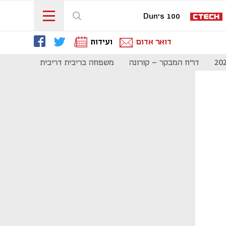
Dun's 100
דואר אדום
ועידות
דו"ח המבקר - קורונה
משפחה בריבית דריבית
תקשורת