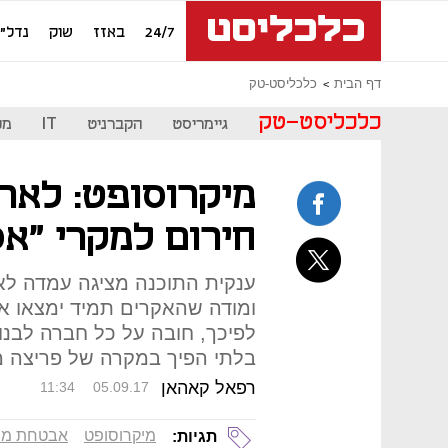
24/7
באזז
שוק
נדל"ן
דף הבית
כלכליסט-טק
כלכליסט-טק
גיימריסט
הקברניט
IT
מכ
מיקרוסופט: לארגו
חירום למקרי "אס
ענקית התוכנה מציגה עמדה לא 
ומודה שהאקרים תמיד ימצאו את
לפיכך, חובה על כל חברה לבנות
בלתי הפיך במקרה של פריצה 
רפאל קאהאן
11:34
05.09.17
מיקרוסופט
אבטחת מי
תגיות: