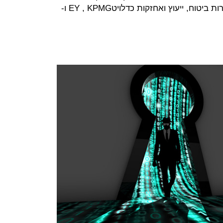
גישת מיקרוסופט דומה גם לגישת חברות ביטוח, ייעוץ ואחזקות כדלויטEY , KPMG ו-