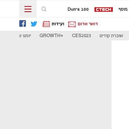
מוסף
Dun's 100
דואר אדום
ועידות
שוברת קודים
CES2023
+GROWTH
יומנו של סטארט