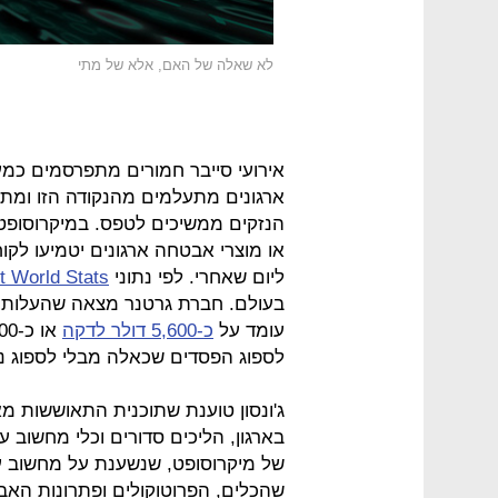
לא שאלה של האם, אלא של מתי
אירועי סייבר חמורים מתפרסמים כמע
ארגונים מתעלמים מהנקודה הזו ומתבצ
הנזקים ממשיכים לטפס. במיקרוסופט
או מוצרי אבטחה ארגונים יטמיעו לק
ליום שאחרי. לפי נתוני
et World Stats
בעולם. חברת גרטנר מצאה שהעלות
עומד על
כ-5,600 דולר לדקה
לספוג הפסדים שכאלה מבלי לספוג נזק
ג'ונסון טוענת שתוכנית התאוששות מא
בארגון, הליכים סדורים וכלי מחשוב
של מיקרוסופט, שנשענת על מחשוב ענ
שהכלים, הפרוטוקולים ופתרונות האב