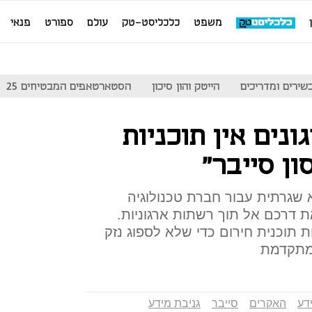
משפט
כלכליסט-טק
עולם
ספורט
פנאי
שירים ומדריכים
הייטק והון סיכון
הסטארטאפים המבטיחים 25
נים אין תוכניות
ון סייבר"
שגרתית עבור חברת טכנולוגיה
 דרכם אל תוך רשתות ארגוניות.
 תוכנית חירום כדי שלא לספוג נזק
מתקדמת
דע
האקרים
סייבר
גניבת מידע