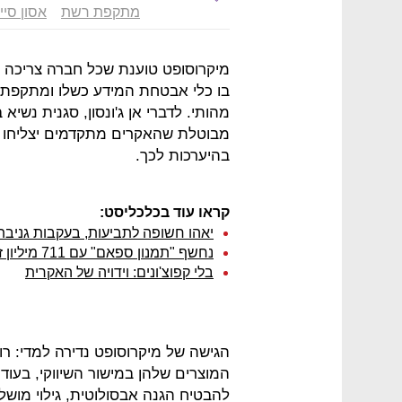
מתקפת רשת
אסון סיי
מיקרוסופט טוענת שכל חברה צריכה לה
בו כלי אבטחת המידע כשלו ומתקפת 
מהותי. לדברי אן ג'ונסון, סגנית נשי
מבוטלת שהאקרים מתקדמים יצליחו לפ
בהיערכות לכך.
קראו עוד בכלכליסט:
יאהו חשופה לתביעות, בעקבות גניבת
נחשף "תמנון ספאם" עם 711 מיליון זרועות
בלי קפוצ'ונים: וידויה של האקרית
הגישה של מיקרוסופט נדירה למדי: ר
המוצרים שלהן במישור השיווקי, בעוד
להבטיח הגנה אבסולוטית, גילוי מוש