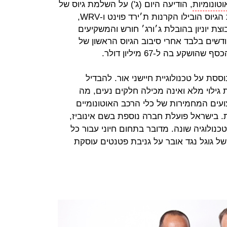
וטונומיות
, הודיעה היום (ג') על השלמת גיוס של
50 מיליון דולר במסגרת סבב שני. את הגיוס הובילו הקרנות ת׳ירד פוינט ו-WRV,
ת יוניון בהובלת ג׳ורג׳ חורש והמשקיעים
מים, בסמר, מניב וטראקס. 15 חודשים בלבד אחרי סיבוב הגיוס הראשון של
ע בה ל-67 מיליון דולר.
פתחת מערכת LiDAR שמבוססת על טכנולוגיית חיישני אור. להבדיל
ילוי מלא ואינה מכילה חלקים נעים, מה
עים המחמירות של כלי הרכב האוטונומיים
 בישראל פועלת חברה נוספת בשם אינוביז,
ולוגיה שונה. מדובר בתחום חיוני עבור כל
ל גוגל נגד אובר על גניבת פטנטים עוסקת