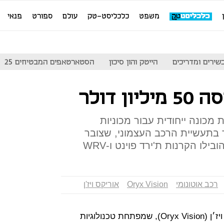
משפט
כלכליסט-טק
עולם
ספורט
פנאי
שירים ומדריכים
הייטק והון סיכון
הסטארטאפים המבטיחים 25
 מכונה ייחודית עבור מכוניות
חד בתעשיית הרכב העצמוני, שצובר
לו הקרנות ת'ירד פוינט ו-WRV
רכב אוטונומי
Oryx Vision
אוריקס ויז'ן
תחום הרכב האוטונומי לוהט: אוריקס ויז׳ן (Oryx Vision), שמפתחת טכנולוגיות