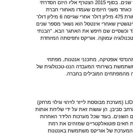
העומדת מאחורי המערכת במשך שש שנים. בסוף 2015 הצטרף אליו היזם הסדרתי
וכר כאחד משני היזמים שעמדו מאחורי חברת
אינטוסל שנמכרה לסיסקו ב-2013 תמורת 475 מיליון דולר אחרי שגייסה 6 מיליון דולר
נגשטיין שאחרי אינטסל הוא נשאר מספר שנים
ובד וכשסיים שם חיפש את האתגר הבא. "הבנתי
כנולוגיה עמוקה. אוריקס ותפיסתה המיוחדת
הנדסי אופטיקה, מתכנני אנטנות, מפתחי
 משתמשת בשירותי המעבדה הננו-טכנולוגית של
מה מהמפתחים המובילים בחברה.
כלי רכב אוטונומיים משתמשים ב-LIDAR (מערכת מבוססת לייזר לזיהוי וגילוי מרחק)
חב סביבן. הן עושות זאת על ידי שליחת אותות
ים השונים. בעוד שכל מערכות הלידר האחרות
ת תאים פוטואלקטריים שמזהים את רמת
), המערכת של אוריקס משתמשת באנטנות