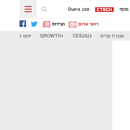
מוסף
Dun's 100
דואר אדום
ועידות
שוברת קודים
CES2023
+GROWTH
יומנו של סטארט