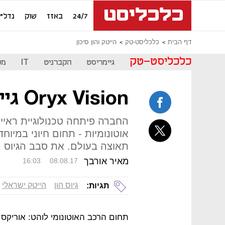
24/7
באזז
שוק
נדל"ן
דף הבית
כלכליסט-טק
הייטק והון סיכון
כלכליסט-טק
גיימריסט
הקברניט
IT
מכ
Oryx Vision גייסה 50 מיליון דולר
החברה פיתחה טכנולוגיית ראיית
אוטונומיות - תחום חיוני במיו
תאוצה בעולם. את סבב הגיוס הובי
מאיר אורבך
16:03
08.08.17
גיוס הון
הייטק ישראלי
תגיות: