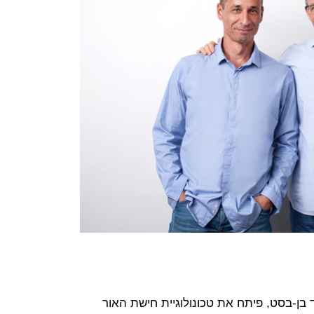
וקמה ב-2009 על ידי דוד בן-בסט, פיתח את טכונולוגיית חישת האור