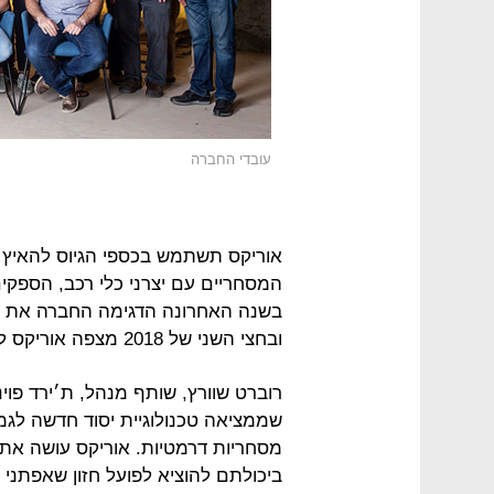
עובדי החברה
אוריקס תשתמש בכספי הגיוס להאיץ 
המסחריים עם יצרני כלי רכב, הספקים 
בשנה האחרונה הדגימה החברה את היכ
ובחצי השני של 2018 מצפה אוריקס למסור מערכות חיישנים לבדיקה על גבי כלי רכב.
רוברט שוורץ, שותף מנהל, ת׳ירד פוינ
שממציאה טכנולוגיית יסוד חדשה לגמ
מסחריות דרמטיות. אוריקס עושה את ש
ביכולתם להוציא לפועל חזון שאפתני