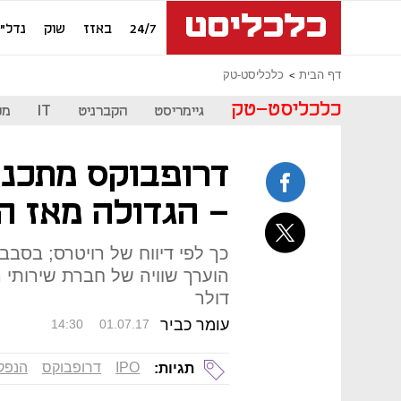
24/7
באזז
שוק
נדל"ן
דף הבית
כלכליסט-טק
כלכליסט-טק
גיימריסט
הקברניט
IT
מכ
דרופבוקס מתכננ
- הגדולה מאז ה
דולר
עומר כביר
14:30
01.07.17
IPO
דרופבוקס
הנפק
תגיות: