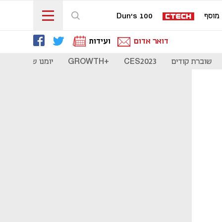
מוסף
Dun's 100
דואר אדום
ועידות
שוברת קודים
CES2023
+GROWTH
יומנו של סטארט