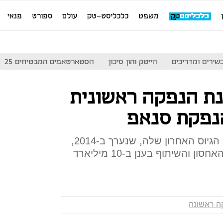
משפט
כלכליסט-טק
עולם
ספורט
פנאי
שירים ומדריכים
הייטק והון סיכון
הסטארטאפים המבטיחים 25
ת הנפקה ראשונית
נפקת סנאפ
כך לפי דיווח של רויטרס; בסבב הגיוס האחרון שלה, שנערך ב-2014,
הוערך שוויה של חברת שירותי האחסון והשיתוף בענן ב-10 מיליארד
ה ראשונה