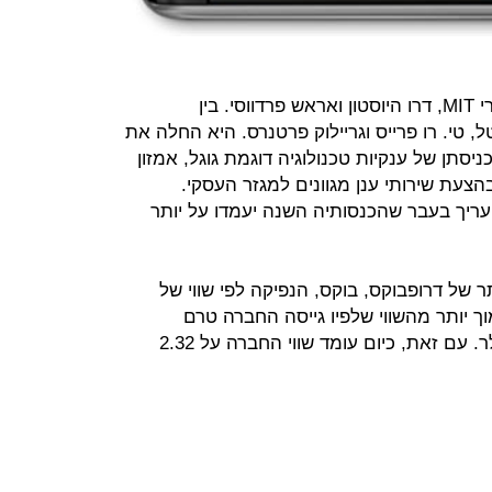
החברה נוסדה ב-2007 על ידי שני בוגרי MIT, דרו היוסטון ואראש פרדווסי. בין
 טי. רו פרייס וגריילוק פרטנרס. היא החלה את
יסתן של ענקיות טכנולוגיה דוגמת גוגל, אמזון
עת שירותי ענן מגוונים למגזר העסקי.
עריך בעבר שהכנסותיה השנה יעמדו על יותר
 של דרופבוקס, בוקס, הנפיקה לפי שווי של
נמוך יותר מהשווי שלפיו גייסה החברה טרם
ההנפקה, ושעמד על 2.4 מיליארד דולר. עם זאת, כיום עומד שווי החברה על 2.32