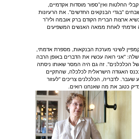
בלי החלטות ואין־ספור מוסדות אקדמיים,
בחים "בגדי הבנקאים החדשים". את הרעיונות
שיא ארצות הברית הקודם ברק אובמה וליו"ר
ב ג'נט ילן. ב־2014 נבחרה אדמתי לאחת ממאה האנשים המשפיעים
יין לשינוי מערכת הבנקאות, מספרת אדמתי,
ה: "אני רואה עכשיו את הדברים באופן הרבה
של הכלכלנים". זה גם היה המסר שאותו ניסתה
נס האגודה הישראלית לכלכלה, שהתקיים
שעבר. לדבריה, הכלכלנים צריכים "לעזור
דיק כטוב את מה שאנחנו רואים.