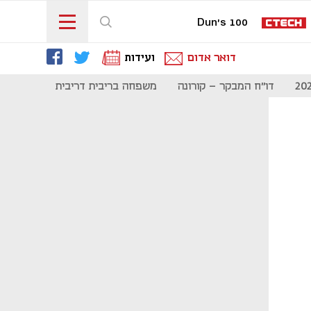
Dun's 100
דואר אדום
ועידות
דו"ח המבקר - קורונה
משפחה בריבית דריבית
תקשורת