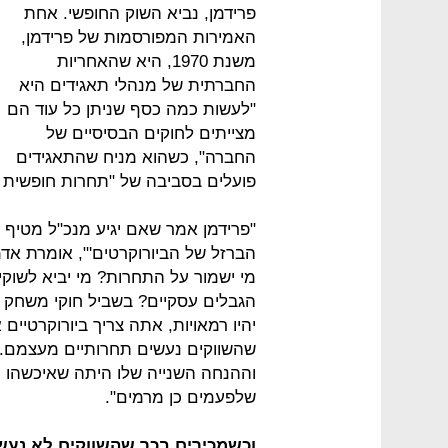
פרידמן, נביא השוק החופשי. אחת
האמירות המפורסמות של פרידמן,
משנת 1970, היא שהאחריות
החברתית של מנהלי תאגידים היא
"לעשות כמה כסף שניתן כל עוד הם
מצייתים לחוקים הבסיסיים של
החברה", כשהוא מניח שהתאגידים
פועלים בסביבה של "תחרות חופשית ו
"פרידמן אמר שאם יגיע מנכ"ל מטיף ש
הברזל של הביורוקרטים'", אומרת אד
מי ישמור על התחרות? מי יביא לשוק
הגבלים עסקיים? בשביל חוקי משחק ב
יהיו רמאויות, אתה צריך ביורוקרטיים 
שהשווקים נעשים תחרותיים מעצמם. א
וההנחה השנייה שלו היתה שאיכשהו יו
שלפעמים כן מרמים".
וכשמכירים בכך שהשווקים לא נעש