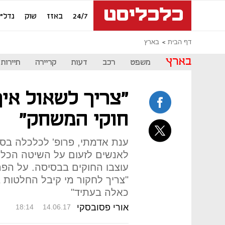
24/7
באזז
שוק
נדל"ן
דף הבית
בארץ
בארץ
משפט
רכב
דעות
קריירה
תיירות
"צריך לשאול אי
חוקי המשחק"
ענת אדמתי, פרופ' לכלכלה בס
לאנשים לזעום על השיטה הכלכ
עוצבו החוקים בבסיסה. על הפ
"צריך לחקור מי קיבל החלטות ב
כאלה בעתיד"
אורי פסובסקי
18:14
14.06.17