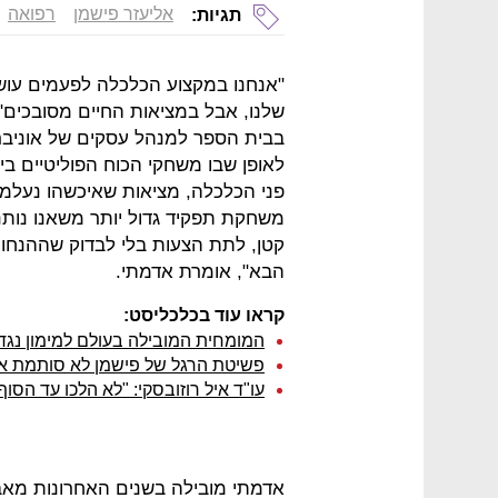
אליעזר פישמן
רפואה
תגיות:
"אנחנו במקצוע הכלכלה לפעמים עוש
שלנו, אבל במציאות החיים מסובכים"
בבית הספר למנהל עסקים של אוניבר
לאופן שבו משחקי הכוח הפוליטיים בין
פני הכלכלה, מציאות שאיכשהו נעלמת
משחקת תפקיד גדול יותר משאנו נותנ
קטן, לתת הצעות בלי לבדוק שההנחו
הבא", אומרת אדמתי.
קראו עוד בכלכליסט:
המומחית המובילה בעולם למימון נג
פשיטת הרגל של פישמן לא סותמת א
עו"ד איל רוזובסקי: "לא הלכו עד הס
אדמתי מובילה בשנים האחרונות מאב