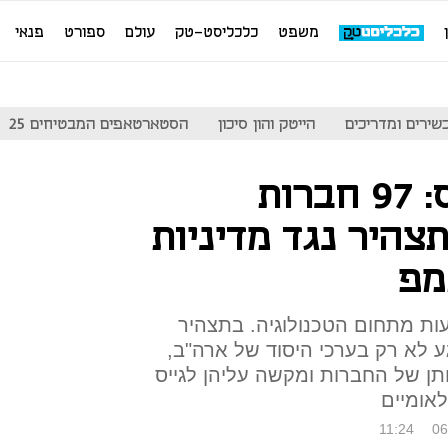
משפט
כלכליסט-טק
עולם
ספורט
פנאי
שירים ומדריכים
הייטק והון סיכון
הסטארטאפים המבטיחים 25
מאפל ועד ליווי'ס: 97 חברות
צהיר נגד מדיניות
מפ
ות מתחום הטכנולוגיה. בתצהיר
 לא רק בערכי היסוד של ארה"ב,
תן של החברות ומקשה עליהן לגייס
לאומיים
11:24
06