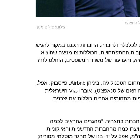
ל התצהיר
צילום: צילום מסך
לכלכלה ולחברה. החברות תכננו במקור להגיש
ת ההתפתחויות, הכוללות צו מניעה שהוציא
א, והערעור של משרד המשפטים, הוחלט לזרז
מרבית החברות המעורבות מגיעות מתחום הטכנולוגיה, ביניהן Airbnb, פייסבוק, אפל,
גוגל, אינטל, נטפליקס, סנאפ (החברה האם של סנאפצ'ט), אובר ו-Via הישראלית
ות מתחומים אחרים כוללות את יצרנית
החברות בתצהיר. "מהגרים אחראים לכמה
יצרו כמה מהחברות החדשניות והאייקוניות
ה"מ, אפל על ידי בנו של מהגר מוסלמי מסוריה;