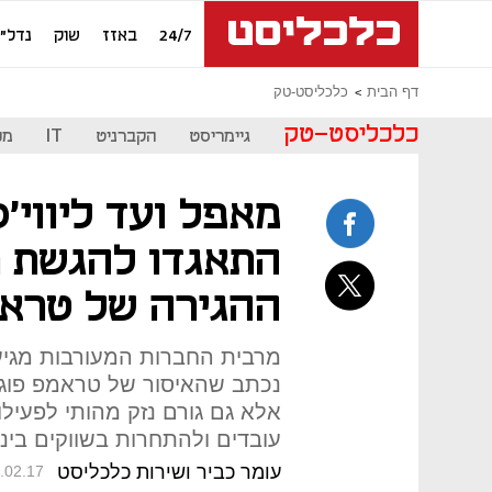
24/7
באזז
שוק
נדל"ן
דף הבית
כלכליסט-טק
כלכליסט-טק
גיימריסט
הקברניט
IT
מכ
התאגדו להגשת ת
ההגירה של טרא
מרבית החברות המעורבות מגיע
נכתב שהאיסור של טראמפ פוגע
אלא גם גורם נזק מהותי לפעילו
עובדים ולהתחרות בשווקים בינ
עומר כביר ושירות כלכליסט
.02.17