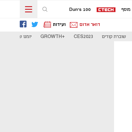
מוסף
Dun's 100
דואר אדום
ועידות
שוברת קודים
CES2023
+GROWTH
יומנו של סטארט