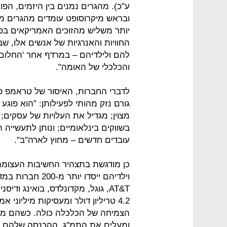
ע"כ). מהגרים נמנים בין היזמים, הפו
יותר משליש מהזוכים האמריקאים בפר
החוויות והאנרגיות של אנשים אלו, שב
להם ולילדיהם – במרדף אחר 'החלום 
והכלכלי של האומה".
לדברי החברות, האיסור של טראמפ פו
גורם נזק מהותי לפעילותן: "הוא פוגע
מצוין; מגדיל את העלויות של עסקים
בשווקים בינלאומיים; ונותן לתעשייה
עובדים חדשים – מחוץ לארה"ב".
כן מודגשת בתצהיר החשיבות העצומה
AT&T, גוגל, מקדונלדס, בואינג וד
4.2 טריליון דולר ומעסיקות מיליונ
הצמיחה של הכלכלה כולה. כשהם מצ
ומעלים את התמ"ג. ההכנסה שלהם עו