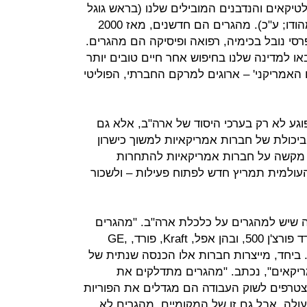
לטיקאים והנדבנים המובילים שלנו (בראש גוגל
ובראש מיקרוסופט עומדים מהגרים מהודו; ע"כ). מהגרים הם חדשנים, מאז 2000
סי נובל בכימיה, רפואה ופיסיקה הם מהגרים.
או למדינה שלנו בחיפוש אחר חיים טובים יותר
האמריקני' – ארוגים למרקם החברתי, הפוליטי
גע לא רק בערכי היסוד של ארה"ב, אלא גם
 ביכולת של חברות אמריקאיות למשוך כישרון
; מקשה על חברות אמריקאיות להתחרות
 העולמית תמריץ חדש לפתוח פעילות – ולשכור
 שיש למהגרים על כלכלת ארה"ב. "מהגרים
וילדיהם ייסדו יותר מ-200 חברות במדד פורצ'ן 500, ובהן אפל, Kraft, פורד, GE,
יסני. ביחד, מייצרות חברות אלו הכנסה שנתית של
י אמריקאים", נכתב. "מהגרים מתדלקים את
טרפים לשוק העבודה הם מגדלים את הפוריות
לה, אבל גם זו של המקומיים. מהגרים לא