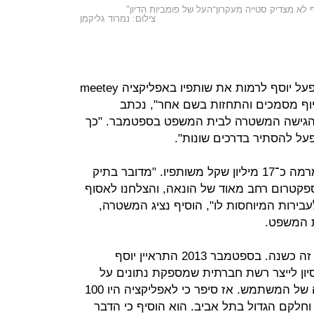
ף לא מצדיק סטייה מעקרון־העל של פומביות הדיון"
צילום: נמרוד גליקמן
"החשד הוא שבין השנים 2016-2013 פעל יוסף לרמות את שותפיו באפליקציה meetey
זיוף מסמכים והתחזות בשם אחר", נכתב
גישה המשטרה לבית המשפט בספטמבר. "כך
על להסתיר בדרכים שונות".
לפי המשטרה, בסך הכל גייס יוסף במרמה כ־17 מיליון שקל משותפיו. "מדובר בתיק
פקטרום רחב מאוד של הונאה, והצלחנו לאסוף
בירות המיוחסות לו", הוסיף נציג המשטרה,
ת המשפט.
האפליקציה שפיתח יוסף אינה פעילה זה כשנה. בספטמבר 2013 התראיין יוסף
 וסיפר ש־Meetey היא ניסיון לייצר רשת חברתית שמספקת נתונים על
אירועים המתרחשים בשכונה הקרובה של המשתמש. אז סיפר כי לאפליקציה היו 100
מהם בישראל וחלקם הגדול בתל אביב. הוא הוסיף כי הדבר