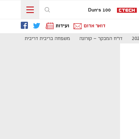
Dun's 100
דואר אדום
ועידות
דו"ח המבקר - קורונה
משפחה בריבית דריבית
תקשורת