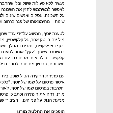
לאפשר למשתמש להזין את השכונה שה
על השכונה: עסקים ואנשים שונים ול
שונות – מהימצאותו של פגר ברחוב ו
לטענת יוסף, המיוצג על־ידי עו"ד שרו
מול יזם הייטק אחר, גל קלקשטיין, מ
יוסף באפליקציה, והזרים במהלך השנ
במשטרה שיוסף "עקץ" אותו. לטענת י
קלקשטיין סילק אותו מהחברה. עוד הו
חשבונות, בניסיון מתוחכם לסבך בפלי
עם פתיחת החקירה הטיל שופט בית מש
איסור פרסום על שמו של יוסף. "כלכליסט
וחשיבות בפרסום שמו של יוסף, לאור 
מורנו דחה את העתירה וכתב כי פרסום
מניעת הנזק על פני העניין הציבורי ש
הופכים את החלטת מורנו