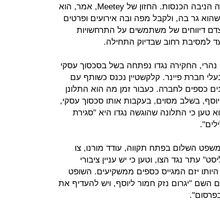
נעשה ללא פעולות שיווק ובלי שהחברה הניבה הכנסות. החזון של Meetey, אמר, הוא
וא גר בה, ולקבל מפה ובה אירועים ופרטים
צדם דיווחים של משתמשים על התרחשויות
עד למסיבת רחוב שבדיוק התחילה.
ן נהרי, החקירה נגדו נפתחה בשל בסכסוך עסקי
בעלי חברת פיינר. קלקשטיין נכנס כשותף עם
ים כספים לחברה. כעבור זמן מה הוא התלונן
וסף, בשלב מסוים, בעקבות אותו סכסוך עסקי,
א טען כי התלונה שהוגשה נגדו היא "סגירת
לים".
פט השלום בפתח תקווה, עודד מורנו, צו
" עתר נגד הצו, וטען כי יש עניין ציבורי
היותו יזם המגייס כספים ממשקיעים. השופט
 השם "יגרום נזק חמור ליוסף, ויש להעדיף את
בפרסום".