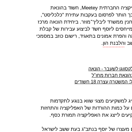
יזם ההייטק תומר יוסף, מפתח האפליקציה החברתית Meetey, חשוד בהונאת
17 מיליון שקל, כך הותר לפרסום בעקבות עתירת "כלכליסט",
 חנין ממשרד ליבליך־מוזר. ביחידת הונאה מרכז
חסים ליוסף חשד לביצוע עבירות של קבלת
 והפרת אמונים בתאגיד, רישום כוזב במסמכי
ב ו
הלבנת הון
.
קסווגן לשעבר - הונאה
ונאת חברות מחו"ל
רה עצרה 18 חשודים
 בן 33, נחשד שהציג למשקיעים מצגי שווא בנוגע לתקדמות
ים על כמות ההורדות של האפליקציה והתחזות
קיעים לייצג את האפליקציה תמורת כסף.
עצרו של יוסף בנתב"ג בעת ששב לישראל