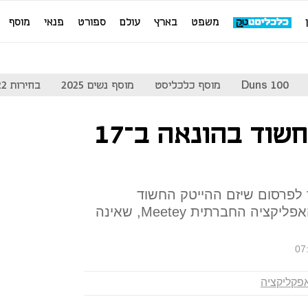
משפט
בארץ
עולם
ספורט
פנאי
מוסף
Duns 100
מוסף כלכליסט
מוסף נשים 2025
בחירות 2022
היזם תומר יוסף חשוד בהונאה ב־17
לפרסום שיזם ההייטק החשוד
בהונאת משקיעים הוא מייסד האפליקציה החברתית Meetey, שאינה
07
פקליקציה