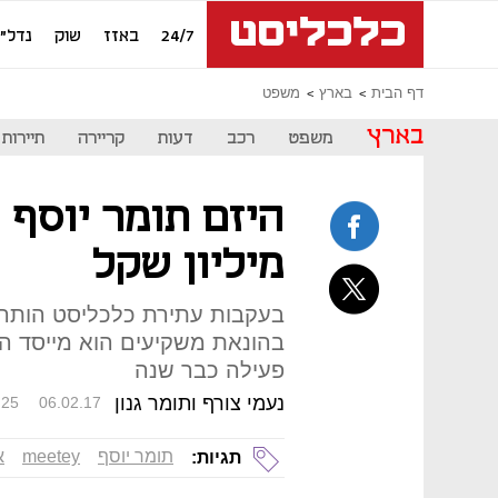
24/7
באזז
שוק
נדל"ן
דף הבית
בארץ
משפט
בארץ
משפט
רכב
דעות
קריירה
תיירות
מיליון שקל
בעקבות עתירת כלכליסט הותר 
פעילה כבר שנה
נעמי צורף ותומר גנון
:25
06.02.17
תומר יוסף
meetey
א
תגיות: