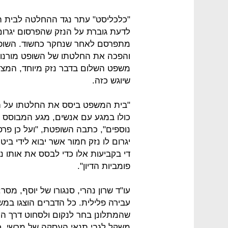
"כלכליסט" עתר נגד ההחלטה לבית המ
לדעת גוברת על הנזק שהפרסום יגרום
מתפרסם לאחר שנחקר כחשוד. השופ
והפכה את החלטתו של השופט מורנו 
משפט השלום בדבר נזק מיוחד, המצד
שיוגש כזה.
"בית המשפט ביסס את החלטתו על הקב
כולו במגע עם אנשים, מגע המבוסס 
נוספים", כתבה השופטת, "ועל כן פר
יגרום לו נזק חמור אשר יבוא לידי בי
די בקביעות אלו כדי לבסס את אותו 
פומביות הדיון".
עו"ד שרון נהרי, סנגורו של יוסף, מס
עבירה פלילית. כל הדברים הוצגו במש
שהמתלונן בחר לנקום ולסחוט דרך ה
משקל לגבי תנאי העסקה של מרשי. כ