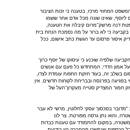
שפט המחוזי מרכז, בטענה כי זכות הציבור
 ליוסף, שאינו שונה מכל אדם אחר ששמו
טת דנה מרשק־מרום קיבלה את הטענה,
בקביעה כי לא ברור על מה נסמכת הנחת בית
יק איסור פרסום עד הגשת כתב אישום, ככל
יעה שלפיה שוכנע כי עיסוקו של יוסף כרוך
על אמון הדדי, המתחדש כל פעם עם אנשים
סום בשלב זה, בעוד חזקת החפות עומדת לצדו,
טוי בפגיעה בפרנסה ובבריחת לקוחות חדשים. אין
נזק חמור המצדיק סטייה מעקרון־העל של
ר: "מדובר בסכסוך עסקי לחלוטין, מרשי לא עבר
טרה, והוא נתן גרסה מפורטת. צר לנו
משטרה, במקום להתמודד עם טענות כבדות
ל הכספים שנמשכו מהחברה היו בידיעת