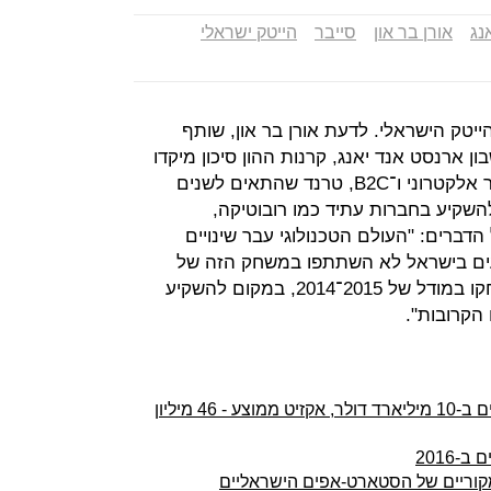
נג
אורן בר און
סייבר
הייטק ישראלי
 בהייטק הישראלי. לדעת אורן בר און, שותף
ן ארנסט אנד יאנג, קרנות ההון סיכון מיקדו
את השקעותיהן בחברות סייבר, מסחר אלקטרוני ו־B2C, טרנד שהתאים לשנים
ליהן להשקיע בחברות עתיד כמו רובוטיקה,
דברים: "העולם הטכנולוגי עבר שינויים
עים בישראל לא השתתפו במשחק הזה של
השקעות בטכנולוגיות העתיד. הם שיחקו במודל של 2015־2014, במקום להשקיע
קרובות".
סיכום 2016 בהייטק הישראלי: אקזיטים ב-10 מיליארד דולר, אקזיט ממוצע - 46 מיליון
מקוריים של הסטארט-אפים הישראליים