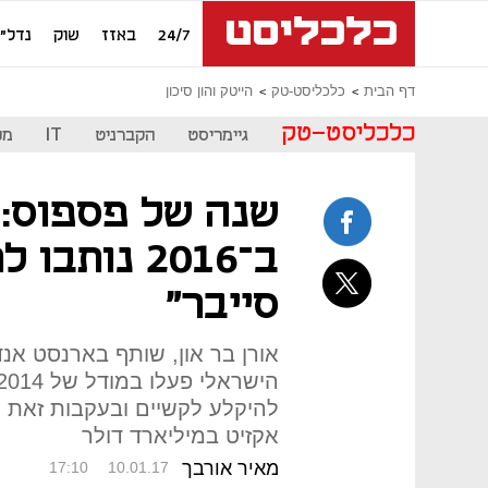
24/7
באזז
שוק
נדל"ן
דף הבית
כלכליסט-טק
הייטק והון סיכון
כלכליסט-טק
גיימריסט
הקברניט
IT
מכ
שנה של פספוס: 
ב־2016 נות
סייבר"
אורן בר און, שותף בארנסט אנד
אקזיט במיליארד דולר
מאיר אורבך
17:10
10.01.17