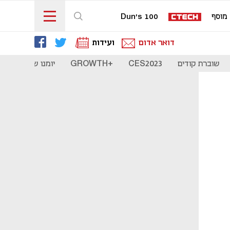
מוסף
Dun's 100
דואר אדום
ועידות
שוברת קודים
CES2023
+GROWTH
יומנו של סטארט