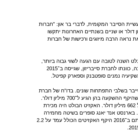
עשיית הסייבר המקומית, לדברי בר און: "חברות
ון דולר או שניים בשנתיים האחרונות יתקשו
ת נראה הרבה מיזוגים ורכישות של חברות
ט השנה לטובה עם הגעה לשווי גבוה ביותר,
אך נמנע מלנקוב בשמה. על פי הערכה, כוונתו לחברת סייבריזון, שגייסה ב־2015
ת כיום כ־450 חברות סייבר בשלבי התפתחות שונים. בדו"ח של חברת
המחקר IVC האחרון ל־2016 העריכו שהיקף ההשקעה בהן הגיע ל־700 מיליון דולר.
14 חברות סייבר נמכרו בשווי כולל של 662 מיליון דולר. האקזיט הבולט היה מכירת
 בכ־320 מיליון דולר. בארנסט אנד יאנג סופרים בשיטה מחמירה
יותר את מספר האקזיטים, ולפי בדיקתם ב־2016 היקף האקזיטים הכולל עמד על 2.2