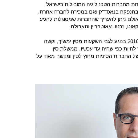
סט אנד יאנג צופים שב־2017 אחת מחברות הטכנולוגיה המובילות בישראל
בהנפקה בנאסד"ק ואם במכירה לחברה אחרת.
אולם ניתן להעריך שהחברות שמסוגלות להגיע
סקאוט, זרטו, אאוטבריין וטאבולה.
בר און מעריך שאי הוודאות שהחל ב־2016 בנוגע לגבי השקעות מסין ימשיך, וקשה
להיות כפי שהיה עד עכשיו. ממשלת סין
החברות הסיניות מחוץ לסין ומקשה מאוד על