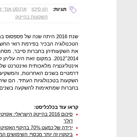
הון סיכון
ארנסט אנד יא
תגיות:
השקעות בהייטק
שנת 2016 היתה שנה של פספסוס
הטכנולוגיה הבכיר בפירמת רואי החשבו
2014־2012. במקום זאת היה ע
אינטליגנציה מלאכותית ואינטרנט של ה
דרמטיים בשנים האחרונות, והמשקי
בחברות שמתאימות להשקעה בשנים ה
קראו עוד בכלכליסט:
דולר
ירידה של כמעט 70% בהיקף האקזיטים ב-2016
ביטקוין זה יותר מכסף: השימושים ה