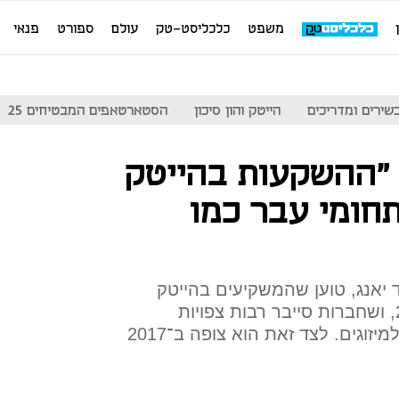
משפט
כלכליסט-טק
עולם
ספורט
פנאי
שירים ומדריכים
הייטק והון סיכון
הסטארטאפים המבטיחים 25
"ההשקעות בהייטק
בו לתחומי עבר כמו
 יאנג, טוען שהמשקיעים בהייטק
הישראלי פעלו במודל של 2014, ושחברות סייבר רבות צפויות
להיקלע לקשיים ובעקבות זאת למיזוגים. לצד זאת הוא צופה ב־2017