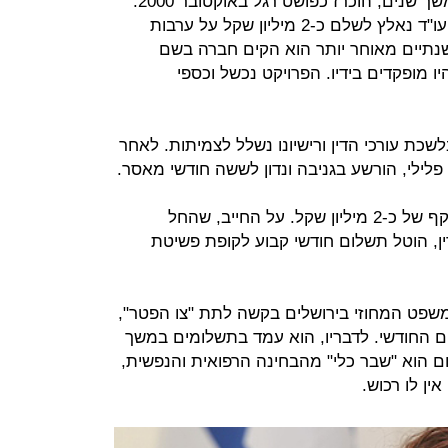
עו"ד לשעבר, שניהל משרד מצליח במשך שנים, הוכרז כפושט רגל באוקטובר 2000.
ההתדרדרות החלה בשנת 1994 כשהעו"ד נאלץ לשלם כ-2 מיליון שקל על ערבות
נתיים מאוחר יותר הוא הקים חברה בשם
ו מופקדים בידיו. הפרויקט נכשל וכספי
כת עורכי הדין ורישיונו נשלל לצמיתות. לאחר
פלילי, הורשע בגניבה ונדון לששה חודשי מאסר.
בהליך פשיטת הרגל הוכרו חובות בהיקף של כ-2 מיליון שקל. על החייב, שהחל
ין, הוטל תשלום חודשי קבוע לקופת פשיטת
לבית המשפט המחוזי בירושלים בקשה לתת "צו הפטר",
ם החודשי. לדבריו, הוא עמד בתשלומים במשך
ום הוא "שבר כלי" מהבחינה הרפואית והנפשית,
אין לו רכוש.