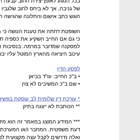
בכל הנוגע לאופן יצירת החוב קבעה 
של גניבה, אך לא ביחס לחוב שלגביו
הוגש כתב אישום והתלונה שהגישה ה
השופטת דחתה את טענת הנושה כי מ
כי גם אם החייב השקיע את כספיה תו
למסקנה שמדובר במרמה. בנסיבות אל
עיכוב היציאה מהארץ המוטל עליו יבו
לפסק הדין
• ב"כ החייב: עו"ד בביאן
• שם ב"כ המשיבים לא צוין
* עורכת דין שלומית לב עוסקת בפשי
** הכותבת לא ייצגה בתיק
*** המידע המוצג במאמר זה הוא מידע כ
דעת משפטית. המחבר ו/או המערכת א
ואלה נדרשים לקבל עצה מקצועית לפ