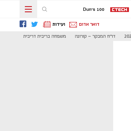
Dun's 100
דואר אדום
ועידות
דו"ח המבקר - קורונה
משפחה בריבית דריבית
תקשורת