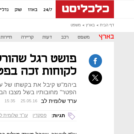
24/7
באזז
שוק
נדל"ן
דף הבית
בארץ
משפט
בארץ
משפט
רכב
דעות
קריירה
תיירות
פושט רגל שהורש
לקוחות זכה בפטו
ביהמ"ש קיבל את בקשתו של עו
הפטר" מחובותיו בשל מצבו הבר
עו"ד שלומית לב
15:35
25.05.16
פסקדין
עו"ד שלומית ל
תגיות: