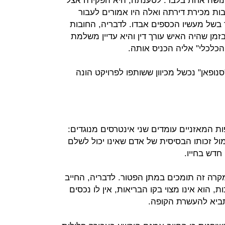
נושה אחת בלבד. לטענתה, היא הפקידה אצל
ת מכירת דירתה ואלה היו אמורים לעבור
בשל מעשיו הכספים אבדו. לדבריה, החובות
זמן שהיה האיש עורך דין והיא עדיין משלמת
כלכלי" אליה הכניס אותה.
נופאן" נכשל מכיוון ששותפו לפרויקט הונה
ת המאזניים עומדים שני אינטרסים מנוגדים:
ול זכותו הבסיסית של אדם שאינו יכול לשלם
חדש בחייו.
רה זה תומכים במתן הפטור. לדבריה, החייב
 הוא אינו מצוי בקו הבריאות, אין לו נכסים
תביא להעשרת הקופה.