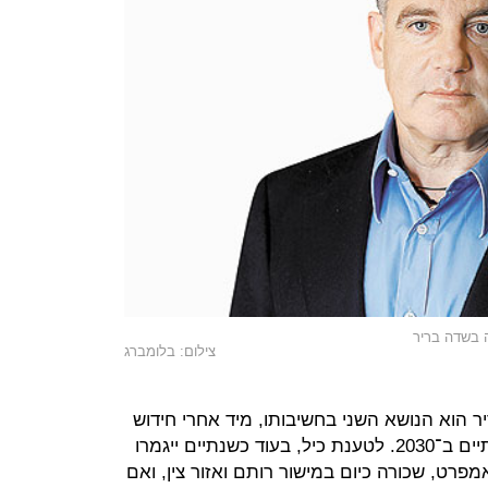
ה בשדה בריר
צילום: בלומברג
 הוא הנושא השני בחשיבותו, מיד אחרי חידוש
זיכיון הכרייה בים המלח שעתיד להסתיים ב־2030. לטענת כיל, בעוד כשנתיים ייגמרו
ט, שכורה כיום במישור רותם ואזור צין, ואם