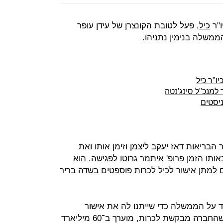
ו"ר
כיל
, פעל לטובת הקונצרן של עידן עופר
ממשלה בנימין נתניהו.
ו"ר כיל
למנכ"ל סינג'נטה
ניסטים
ן שר הבריאות דאז יעקב ליצמן וזימן אותו ואת
תו הזמן פרופ' איתמר גרוטו לפגישה. הוא
למתן אישור לכיל לכרות פוספטים בשדה בריר
 על הממשלה כדי שייתנו לה את אישור
הכרייה. שווי הפוספטים בשדה בריר, שהחברה מבקשת לכרות, מוערך ב־60 מיליארד