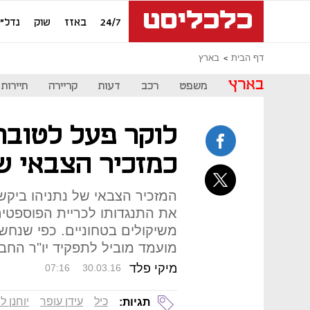
24/7
באזז
שוק
נדל"ן
דף הבית
בארץ
בארץ
משפט
רכב
דעות
קריירה
תיירות
לוקר פעל לטובת
כמזכיר הצבאי ש
את התנגדותו לכריית הפוספטים
משיקולים בטחוניים. כפי שנחשף
מועמד מוביל לתפקיד יו"ר החב
מיקי פלד
07:16
30.03.16
כיל
עידן עופר
יוחנן ל
תגיות: