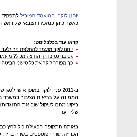
יוחנן לוקר, המועמד המוביל
לתפקיד י
כאשר כיהן כמזכירו הצבאי של ראש ה
קראו עוד בכלכליסט:
יוחנן לוקר מועמד להחלפת ניר גלעד כי
גם בורגס בדרך החוצה מכיל? מועמד 
כך מפורר לוקר את כל טיעוני הביטחו
ב-2011 פנה לוקר באופן אישי לסג
הממונה על בריאות הציבור במשרד באו
ביקש מהם לשקול שוב את התנגדותם 
שליד ערד.
באותה התקופה הפעילה כיל לחץ כבד