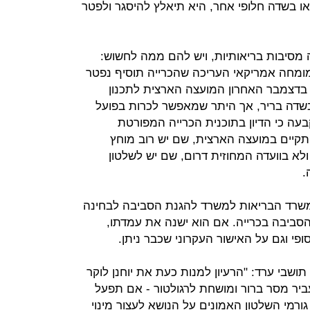
 או בשדה חלופי אחר, היא תיאלץ להיסגר ולפטר
 מסיבות בריאותיות, ויש להם ממה לחשוש:
ומחה אמריקאי העריכה שהכרייה תוסיף נפטר
ד לבדה. בדצמבר האחרון המועצה הארצית לתכנון
 בשדה בריר, אך היתר שמאפשר לכרות בפועל
ה כי הדיון בתוכנית הכרייה המפורטת
יתקיים במועצה הארצית, שם יש רוב מוחץ
א בוועדה המחוזית דרום, שם יש לשלטון
.
 משרד הבריאות למשרד להגנת הסביבה לבחינה
ביבה בכרייה. אם הוא ישנה את עמדתו,
פי וגם על האישור העקרוני שכבר ניתן.
ושבי ערד: "הרעיון למנות כעת את יוחנן לוקר
יר מסר ברור ומושחת לרגולטור - אם תפעל
ורמי השלטון האמונים על הנושא לעצור מינוי