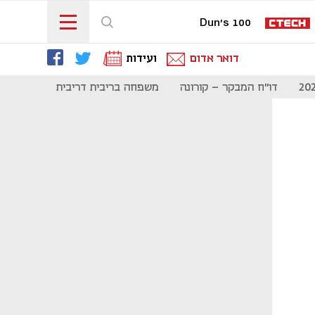
Dun's 100
דואר אדום
ועידות
דו"ח המבקר - קורונה
משפחה בריבית דריבית
תקשורת