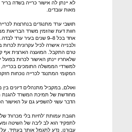
לא יינתן לה אישור כרייה בשדה בריר
מאות עובדים.
תושבי ערד מתנגדים בנחרצות לכרייה
חוות דעת שהזמין משרד הבריאות ממ
אחד בכל 8–9 שנים בעיר ער
ולבנייה אישרה לכיל עקרונית לכרות
טרם התקבל. המועצה הארצית אף קבע
שלאחריו יינתן האישור לכרות בפועל 
למשרדי הממשלה התומכים בכרייה, ול
המקומי המתנגד לכרייה נוכחות חזקה
ואולם, במקביל מתנהלים דיונים בין
מחודשת של תמיכת המשרד להגנת הס
הדבר עשוי להשפיע גם על האישור הסו
תגובת עמותת 'לחיות בלי מכרות' של ת
לתפקיד הוא לב ליבה של השיטה ומעב
עבורנו, נדע לתגמל אותך בעתיד. על ג