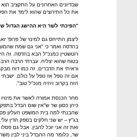
שבדיונים האחרונים על התקציב הוא ה
את כל התירוצים שהוא לימד את הפקיד
"הפיכתי לשר היא ההישג הגדול של 
ליצמן התייחס גם למינוי של פרופ' ז
בהדסה ואמר כי "אני גם שמח שהמשנ
רוטשטיין כמנכ"ל הבא בהדסה. זה היה מ
בטוח שהוא יצליח. עברתי הרבה הרבה
וראיתי את הדברים. זה כמו דוח מבקר 
אם זה נופל אז נופל על כולם. ישבתי 
הזה בקרוב ויהיה מנכ"ל טוב".
מחר הכנסת אמורה לאשר את מינויו ש
כיהן כסגן שר ש"אין שום הבדל בתפקו
שהבנתי למה בית המשפט העליון פסק 
בג"ץ – יש שני חלקים בספק הדין על
ואת זה אני יוכל להבין. אבל גם פס
שר, כלומר מה ההבדל ביני לבין משרד