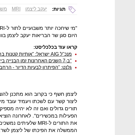
יעקב ליצמן
MRI
משר
תגיות:
היום סגן שר הבריאות יעקב ליצמן בו
קראו עוד בכלכליסט:
מנכ"ל AIG ישראל: "אותיות קטנות בחוזה הן גול עצמי שמפריע לחוויית השירות"
"ב-7 השנים האחרונות זמן הבנייה בישראל התארך ב-20% בגלל מחסור באנשים"
גלנט: "הפיתרון לבעיות הדיור - הרחב
ליצמן חשף כי בקרוב הוא מתכנן להו
ליצור קשר עם לשכתו ויעמיד עובד מיו
תורים גדולים ואם זה לא יהיה מספיק 
הפעילות במכשירים". לאחרונה הוציא
את התורים ל-MRI שלעי
הממשלה את הפיכתו של ליצמן לשר, ב