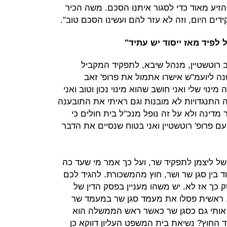
זיע מאוד כדי לסגור איתנו הסכם. משה הכיר
ים היום, וזה לא עזר להם ועשינו הסכם טוב".
לפיד מאז ייסוד יש עתיד"
אב רוטשטיין, מנהל שיבא, לתפקיד המקביל
ה ליועמ"ש אישרו אתמול את פרופ' זאב
ינוי שלי ואני חושב שהוא מינוי נכון וטוב ואני
 התנגדויות לא מובנות וגם ראיתי את התובענה
מדינה ולא על זה נופל מנכ"ל בית חולים כי
עם פרופ' רוטשטיין ואני בטוח שנסיים את הדבר
ל ליצמן לתפקיד שר, ועל כך אמר מי שעד כה
ד בין סגן שר ושר, חוץ מהמשכורת. להגיד לכם
כך אז לא. יש משהו מעניין בפסק הדין של
י. ראשית פסלו את מעמד סגן שר במעמד שר
לו אותי גם כסגן שר כאשר ראש הממשלה הוא
 החוץ? נשיאת בית המשפט העליון דווקא כן