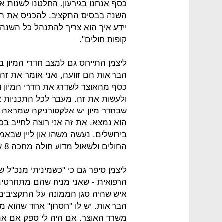
כסף אנחנו בגירעון. החלטנו לשנות
השנה בבסיס התקציב, להכניס את הדב
יידע איך הוא צריך להתנהל כל השנה
קופות חולים".
ליצמן התייחס גם למצב חדרי המיון ב
הבריאות הם זוועה, ואני אומר את זה 
כסף מהאוצר לשדרג את חדרי המיון וי
ולעשות את זה. מעבר לכל התכניות אנ
שבחדר מיון יש אלקטורניקה שמראה כמ
הוא נמצא. את זה אני רוצה לחייב בכ
בירושלים. נעשה משהו און ליין שבא
החולים ולשאול מדוע חולה מחכה 8 שעות".
ליצמן סיפר גם כי "כשמיניתי מנכ"ל 
הרפואית - שאני מניח שהם מתחרטים
איש שהיה סגן הממונה על התקציבים 
הבריאות. יש לו "חסרון" אחד שהוא 
משרד האוצר. אם היה לי ספק אם אני