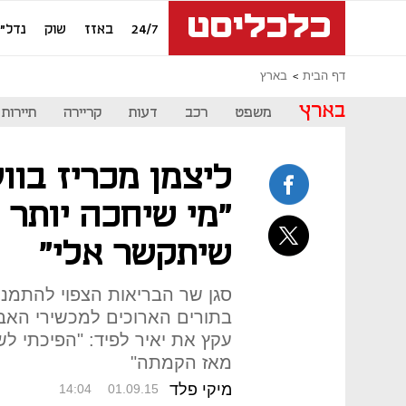
24/7
באזז
שוק
נדל"ן
דף הבית
בארץ
בארץ
משפט
רכב
דעות
קריירה
תיירות
ליצמן מכריז בוו
שיתקשר אלי"
סגן שר הבריאות הצפוי להתמנ
בתורים הארוכים למכשירי האב
עקץ את יאיר לפיד: "הפיכתי לש
מאז הקמתה"
מיקי פלד
14:04
01.09.15