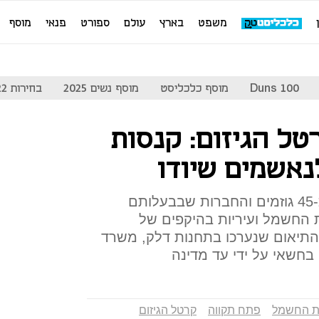
משפט
בארץ
עולם
ספורט
פנאי
מוסף
Duns 100
מוסף כלכליסט
מוסף נשים 2025
בחירות 2022
טל הגיזום: קנסות
נאשמים שיודו
על פי כתבי האישום בפרשה, כ-45 גוזמים והחברות שבבעלותם
 החשמל ועיריות בהיקפים של
 התיאום שנערכו בתחנות דלק, משרד
 בחשאי על ידי עד מדינה
 החשמל
פתח תקווה
קרטל הגיזום