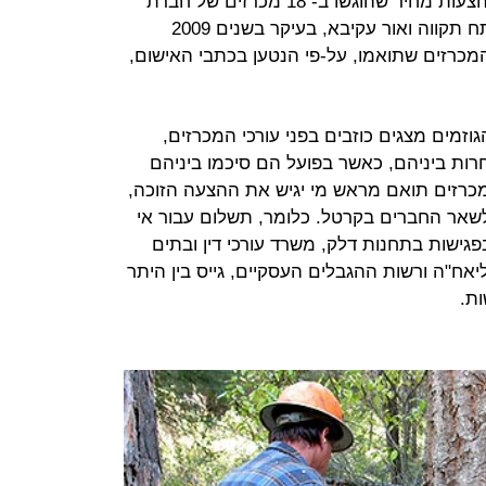
וחברות. על פי האישומים הם תיאמו הצעות מחיר שהוגשו ב- 18 מכרזים של חברת
החשמל והעיריות תל אביב, חיפה, פתח תקווה ואור עקיבא, בעיקר בשנים 2009
ל המכרזים שתואמו, על-פי הנטען בכתבי האישום,
וזמים מצגים כוזבים בפני עורכי המכרזים,
רות ביניהם, כאשר בפועל הם סיכמו ביניהם
כרזים תואם מראש מי יגיש את ההצעה הזוכה,
שאר החברים בקרטל. כלומר, תשלום עבור אי
ישות בתחנות דלק, משרד עורכי דין ובתים
אח"ה ורשות ההגבלים העסקיים, גייס בין היתר
ת.