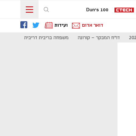
Dun's 100
דואר אדום
ועידות
דו"ח המבקר - קורונה
משפחה בריבית דריבית
תקשורת