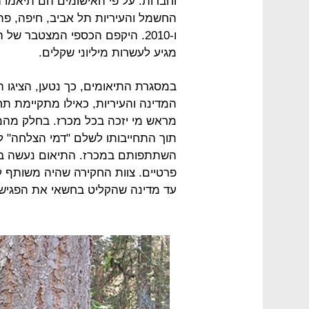
ו-2010. היקפם הכספי המצטבר ש
מגיע לעשרות מיליוני שקלים.
במסגרת התיאומים, כך נטען, הציגו הג
המדינה והעיריות, כאילו מתקיימת תח
מראש מי יזכה בכל מכרז. בחלק מהמ
תוך התחייבותו לשלם "דמי הצלחה" ל
השתתפותם במכרז. התיאום נעשה בפג
פרטיים. צוות החקירה שהיה משותף לי
עד מדינה שהקליט בחשאי את הפגישו