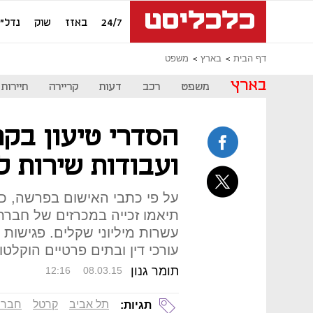
24/7
באזז
שוק
נדל"ן
דף הבית
בארץ
משפט
בארץ
משפט
רכב
דעות
קריירה
תיירות
הסדרי טיעון בקר
ועבודות שירות ל
תיאמו זכייה במכרזים של חברת
עשרות מיליוני שקלים. פגישות
עורכי דין ובתים פרטיים הוקלטו
תומר גנון
12:16
08.03.15
תל אביב
קרטל
חברת
תגיות: