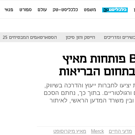
משפט
כלכליסט-טק
עולם
ספורט
פנאי
שירים ומדריכים
הייטק והון סיכון
הסטארטאפים המבטיחים 25
מיקרוסופט ו-BD פותחות מאיץ
תחום הבריאות
ציעו לחברות ייעוץ והדרכה בשיווק,
 ורגולטוריים. בתוך כך, נחתם הסכם
יתוף פעולה בין חברת Merck ובין משרד המדען הראשי, לאיתור
מדעי החיים
Merck
מאיץ מיקרוסופט