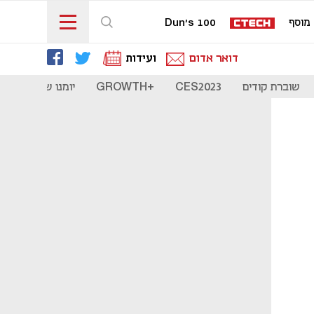
מוסף
Dun's 100
דואר אדום
ועידות
שוברת קודים
CES2023
+GROWTH
יומנו של סטארט