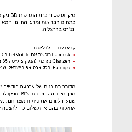
מיקרוסו
בתחום הבריאות ומדעי החיים. המאיץ
ונצ'רס בהרצליה.
קראו עוד בכלכליסט:
Landesk רוכשת את LetMobile ב-10 עד 20 מיליון דולר
Clarizen נערכת להנפקה: גייסה 35 מיליון דולר בהובלת גולדמן זאקס
Farmigo: הסטארט-אפ הישראלי שמאכיל את האמריקאים
מדובר בתוכנית של ארבעה חודשים ש
מוקדמים. מיקרו
שנועדו לקדם את פיתוח מוצריהם. 
אחזקות בהם או תשלום כדי להצטרף 