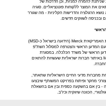
ת שניתנת להמרה למניות, וכן הדרכות של
ים את המוצר ללקוחות פוטנציאליים. סוגיה
ושא הרגולציה והדרישות הקליניות - מה שגורר
 ובכניסה לשווקים חדשים.
בתוך כך, נודע היום שענקית התרופות האמריקאית Merck (הידועה בישראל כ-MSD)
עם המדען הראשי והצטרפה למסלול השת"פ
דען הראשי של משרד הכלכלה. במסגרת
ההסכם, יסייע המדען הראשי ל-Merck באיתור חברות ישראליות שעשויות להתאים
החברה.
יין באחת מחברות מדעי החיים הישראליות שתאתר,
ורכי מחקר ופיתוח בפרויקט המשותף שיבצעו
תעניק סכום זהה - בין אם בהשקעה כספית ובין אם בהשאלת
ולטורי, הכוונה שיווקית וכיו"ב.