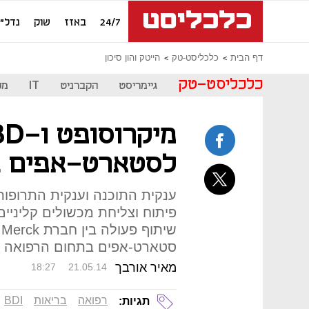
24/7
באזז
שוק
נדל"ן
דף הבית
כלכליסט-טק
הייטק והון סיכון
כלכליסט-טק
גיימריסט
הקברניט
IT
מכ
לסטארט-אפים ב
ענקית התוכנה וענקית התרופות י
פיתוח וצליחת מכשולים קליניים
ש
סטארט-אפים בתחום הרפואה
מאיר אורבך
18:27
21.05.14
רפואה
בריאות
BDI
תגיות: