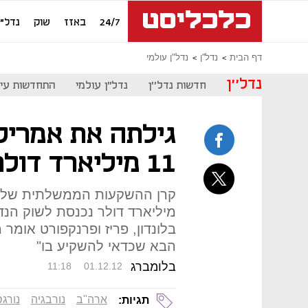
24/7
באזז
שוק
נדל"ן
דף הבית
נדל''ן
נדל"ן עולמי
נדל''ן
חדשות נדל''ן
נדל"ן עולמי
התחדשות עיר
גילתה את אמריק
11 מיליארד דולר בנדל"ן בארה"ב
מיליארד דולר נכנסת לשוק הנד
בלונדון, פריז ופרנקפורט אומר 
הבא שכדאי להשקיע בו"
בלומברג
11:18
01.12.12
ארה"ב
נורבגיה
נורג
תגיות: