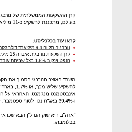
בעולם, מתכננת להשקיע כ-11 מיליארד דולר עם כניסתה לשוק הנדל"ן בארה"ב.
קראו עוד בכלכליסט:
נורבגיה תלווה 9.4 מיליארד דולר לקרן המטבע הבינלאומית
קרן השקעות נורבגית איבדה 15 מיליארד דולר בגלל המשבר באירופה
הנפט זינק ב-1.8% בצל שביתת עובדי הנפט בנורבגיה
להשקיע שליש
ו-39.4% באג"ח נכון לסוף ספטמבר, לפי הדו"ח הרבעוני שלה.
"ארה"ב היא שוק הנדל"ן הבא שכדאי 
בבלומברג.