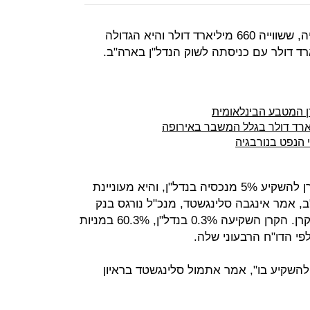
קרן ההשקעות הממשלתית של נורבגיה, ששווייה 660 מיליארד דולר והיא הגדולה
משרד האוצר הנורבגי הסמיך את הקרן להשקיע 5% מנכסיה בנדל"ן, והיא מעוניינת
 מכך, או 1.7%, בארה"ב, אמר אינגבה סלינגשטד, מנכ"ל נורגס בנק
אינבסטמנט מנג'מנט, האחראי על הקרן. הקרן השקיעה 0.3% בנדל"ן, 60.3% במניות
להשקיע בו", אמר אתמול סלינגשטד בראיון