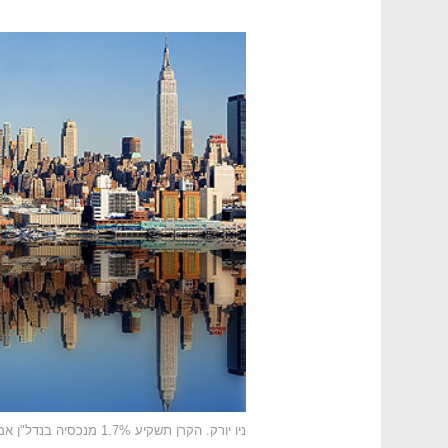
ניו יורק. הקרן תשקיע 1.7% מנכסיה בנדל"ן אמריקאי