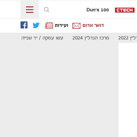
Dun's 100
דואר אדום
ועידות
 2022
מרכז הנדל"ן 2024
עשו עסקה / יד שנייה
מוסף נדל