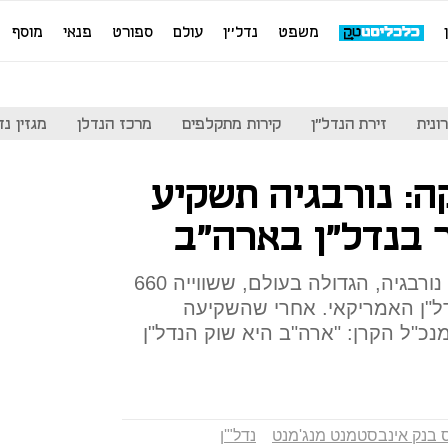
משפט
נדל''ן
עולם
ספורט
פנאי
מוסף
ונית
זירת הנדל"ן
קירות מתקלפים
מרכז הנדלן
מגזין נדל"ן
ה: נורבגיה תשקיע
קרן ההשקעות הממשלתית של נורבגיה, הגדולה בעולם, ששווייה 660
ל"ן האמריקאי. אחרי שהשקיעה
מנכ"ל הקרן: "ארה"ב היא שוק הנדל"ן
ס בנק אינבסטמנט מנג'מנט
נדל"'ן