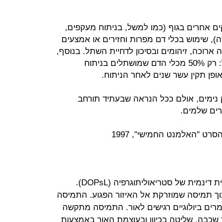
 אחרים בגוף (כמו למשל, בניתוח מעקפים,
), שימוש בכלי דם מפרות וחזירים או אמצעים
ארוכה, זיהומים ובסיכון לדחיית השתל. בנוסף,
לכלי דם מושתלים יש זמן חיים מוגבל: רק 50% מכלי הדם שמושתלים בניתוח
פן תקין עשר שנים לאחר הניתוח.
ק נימים, אולם ככל הנראה שבעתיד תורחב
ים שלמים.
רט "האלמנט החמישי", 1997
השיטה החדשה נקראת הקרנה אופטית דינמית של סטריאוליתוגרפיה (DOPsL).
ך תמיסה שמוזרקת אל האיזור הפגוע. התמיסה
מרים ביולוגיים רגישים לאור. התמיסה מתקשה
כבה. שליטה בכיוון ובעוצמת האור באמצעות