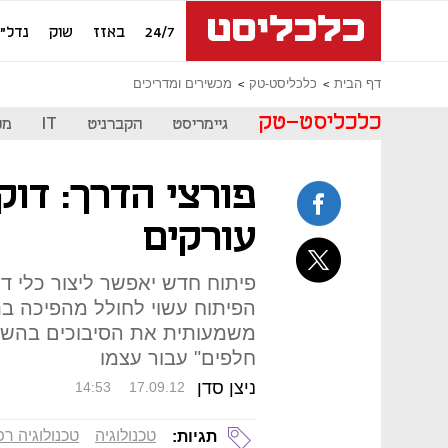
24/7
באזז
שוק
נדל"ן
דף הבית
כלכליסט-טק
מכשירים ומדריכים
כלכליסט-טק
גיימריסט
הקברניט
IT
מכ
פורצי הדרך: דוק
עורקים
פיתוח חדש יאפשר ליצור כלי 
הפיתוח עשוי לחולל מהפיכה ב
משמעותית את הסיבוכים בהשת
חלפים" עבור עצמו
ניצן סדן
14:53
17.09.12
טכנולוגיה
טכנולוגיה רפ
תגיות: