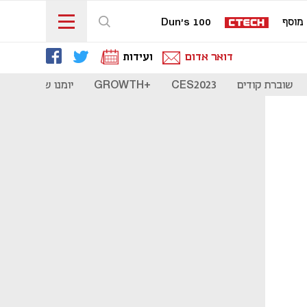
מוסף
Dun's 100
דואר אדום
ועידות
שוברת קודים
CES2023
+GROWTH
יומנו של סטארט