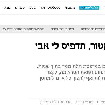
משפט
כלכליסט-טק
עולם
ספורט
פנאי
שירים ומדריכים
הייטק והון סיכון
הסטארטאפים המבטיחים 25
טור, תדפיס לי אבי
דם במדפסת תלת ממד בתוך שניות.
תחום רפואת הטראומה, לקצר
לות ואף להפוך כל אדם ל"מחסן
ואית
פורצי הדרך
הדפסה תלת ממדית