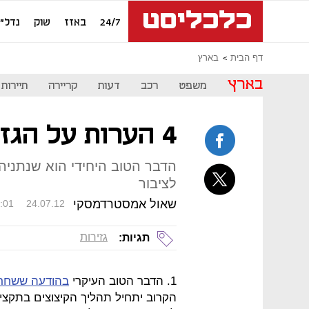
24/7
באזז
שוק
נדל"ן
דף הבית
בארץ
בארץ
משפט
רכב
דעות
קריירה
תיירות
4 הערות על הגזירות שבפתח
הדבר הטוב היחידי הוא שנתניה
לציבור
שאול אמסטרדמסקי
:01
24.07.12
גזירות
תגיות:
1. הדבר הטוב העיקרי
בהודעה ששחר
הקרוב יתחיל תהליך הקיצוצים בתקצי