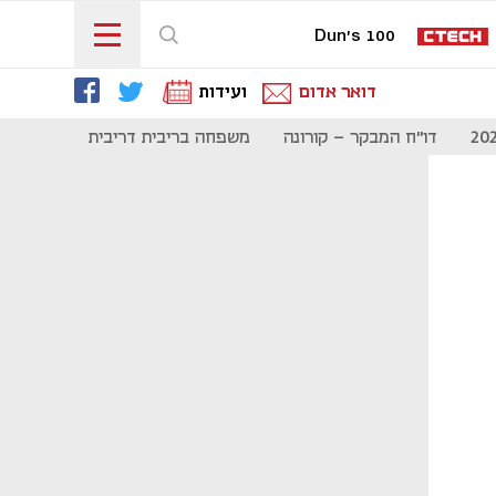
Dun's 100
דואר אדום
ועידות
דו"ח המבקר - קורונה
משפחה בריבית דריבית
תקשורת