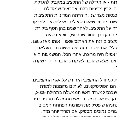
ות - או הגדלה של התקציב במקביל להגדלת
 לבין מדיניות בלתי אחראית שמגדילה
סות מצד שני. זו הייתה המדיניות התקציבית
ם מה, וזו שאלה שאולי כדאי להשאיר למבקר
ה על התקציב. לאחר שנים בהן חטף ביקורת
ות רק דרך החור שבגרוש, דווקא בשעה
שהעולם נע ממשבר למשבר אגף התקציבים זנח את האתוס שאפיין אותו מאז 1985,
ש לי". אם השינוי הזה היה נעשה תוך העלאת
 אפילו היה מרוצה. אחרי הכל, המשמעות היא
תים. אלא שהדבר לא קרה. הדבר היחידי שקרה
.
ת למחדל התקציבי הזה רק על אגף התקציבים.
ם הפוליטיקאים, לעיתים מזומנות למורת
רוחם של הפקידים. יתרה מכך, מאז שנכנס למשרד ראש הממשלה בתחילת 2009,
נק ישראל ובמשרד ראש הממשלה הפציר בפני
נתניהו שיפסיק את רפורמת הפחתת המסים
ורים נמוכים מספיק. אם תוריד יותר מזה,