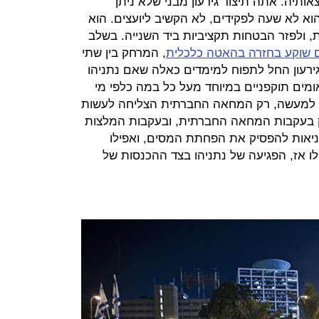
ותיה. אתה תיצור גירעון מבני שלא ניתן
וא לא שעה לפקידים, לא הקשיב ליועצים. הוא
 ולפזר הבטחות תקציביות ביד השנייה. בשלב
 שוקע בחזרה בהאטה כלכלית
, המרחק בין שתי
הגירעון החל לתפוח למימדים כאלה שאם נתניהו
אומים תוקפניים במיוחד מעל כל במה כלפי מי
ו. למעשה, רק המחאה החברתית הצליחה לעשות
ק בעקבות המחאה החברתית, ובעקבות המלצות
ניאות להפסיק את הפחתת המסים, ואפילו
ת מס החברות ב-1%. ואפילו אז, הפגיעה של נתניהו בצד ההכנסות של