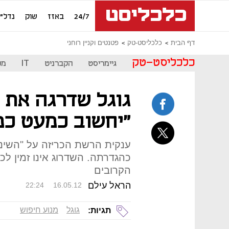
24/7
באזז
שוק
נדל"ן
דף הבית
כלכליסט-טק
פטנטים וקניין רוחני
כלכליסט-טק
גיימריסט
הקברניט
IT
מכ
גוגל שדרגה את מ
"יחשוב כמעט כמ
ענקית הרשת הכריזה על "השינו
כהגדרתה. השדרוג אינו זמין ל
הקרובים
הראל עילם
22:24
16.05.12
גוגל
מנוע חיפוש
תגיות: