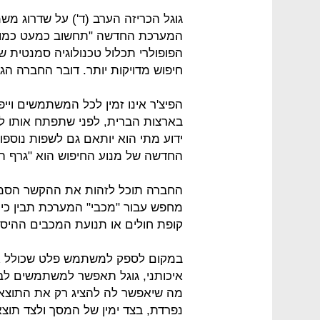
גוגל הכריזה הערב (ד') על שדרוג מש
המערכת החדשה "תחשוב כמעט כמו ב
הפופולרי תכלול טכנולוגיה סמנטי
חיפוש מדויקות יותר. דובר החברה הגד
הפיצ'ר אינו זמין לכל המשתמשים וי
בארצות הברית, לפני שתפתח אותו לכ
ידוע מתי הוא יותאם גם לשפות נוספו
החדשה של מנוע החיפוש הוא "גרף הי
החברה תוכל לזהות את ההקשר הסמנ
מחפש עבור "מכבי" המערכת תבין כי
קופת חולים או תנועת המכבים ההיסט
במקום לספק למשתמש פלט שכולל את 
איכותני, גוגל תאפשר למשתמשים לבחו
מה שיאפשר לה להציג רק את התוצאו
נפרדת, בצד ימין של המסך ולצד תוצא