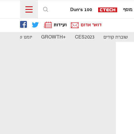
מוסף
Dun's 100
דואר אדום
ועידות
שוברת קודים
CES2023
+GROWTH
יומנו של סטארט