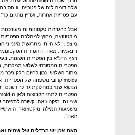
הדרך שבה ה-old
עם פטריות אחרות, ועדיין נוהגים כך".
מיקטוזואה, מחוץ לממלכת הפטריות.
מוצפי: "לא הייתי מתרגשת מענייני הה
דינאמיות מאוד. ההגדרות הטקסונומ
רצף הדנ"א בין הפטריות השונות. בע
molds קרובי משפחה של הפטריות,
הנושא שנוי במחלוקת גדולה וישנם ויכ
שציינת, מיקטוזואה, קשורה לתפיסה 
משמעות המילה 'מיקטוזואה' היא שילוב 
זואה".
האם אכן יש הבדלים של שמים וארץ