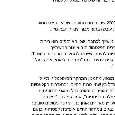
ום הבדיקה שערכתי בנוגע לטענותיו:
הכתבה נפתחת בתיאור ניסוי משנת 2000 שבו נבחנו תנועותיו של אורגניזם מסוג
 שייך לכתבה, שכן האורגניזם הוא רירית
ירית הפלסמודית היא יצור המשתייך
למיקטוזואה (Mycetozoa) ואילו הפטריות למיניהן שייכות לממלכת הפטריות (Fungi).
רקפת עמינח, מנכ"לית בנק לאומי, אינה בעל
.
צפי, מהמכון המחקר הביוטכנולוגי מיג"ל
ל בין שתי צורות החיים. "בהגדרות הקלאסיות
כל האוניברסיטאות, בכל מאגרי הנתונים, ה-
נה עם ממלכת הפטריות", אמרה מוצפי, "ראו בהן
יין מגדירים אותן כך. יש לכך נימוקים טובים:
 נבגים במחזור החיים אופיינית לפטריות וכן גם