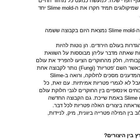
Slime m יוצרת את גוף הפרי שלה. למעשה כמעט כל מחזור החיים
שלה דומה לזה של פטרייה. זו הסיבה שמיקולוגים תמיד חקרו את ה-Slime mold יחד
אבל בהגדרות טקסונומיות מעודכנות ה-Slime mold נמצאת היום בקבוצה ששמה
גדרות בעולם הירודים. הן נוטות להיות
יות שאתה מדבר עליהן מבוססות על השוואת
קבותיה, חלק מהחוקרים הציעו להפריד את עולם
הפטריות המסורתי לשלוש ממלכות, כאשר השם 'פטריות' (Fungi) נותר לקבוצה אחת
מתוך השלוש. נכון להיום חלק ניכר מהמדענים מסכים לחלוקה, ורואה ב-Slime
 אבל לא לגמרי פטריות אמיתיות. עם זאת, כל
וחים אינסופיים בין החוקרים לגבי חלוקת עולם
הפטריות לתתי הקבוצות ולאן ה-Slime mold באמת שייכת. גם הקבוצה החדשה
שראתה ביצורים האלה פטריות לכל דבר.
בין המילה פטרייה ביוונית, מיק, לניידות,
 בין היצורים?