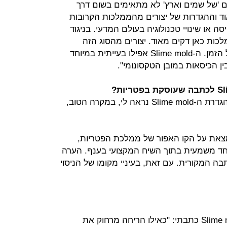
ם 'של שמים וארץ' לא מתאימים בשום דרך
וד וההגדרות של יצורים מהממלכות הקרובות
 או שינויי טכנולוגיה בעולם המדעי. בניגוד
ות כאן דקים מאוד. יצורים מהסוג הזה
נכנסים ויוצאים מקבוצות וממלכות כל הזמן. ה-Slime mold אפילו בעייתית במיוחד
ין הכיסאות במובן הטקסונומי".
"אני הייתי מכניסה. כאמור, הדיון על הגדרת ה-Slime mold נראה לי, במקרה הטוב,
Slime mold נמצאת על הקו האפור של ממלכת הפטריות,
חד משמעית בתוך השיח המקצועי בענף. הערה
 המקורית. עם זאת, בעיניי מקומו של הניסוי
בתיאור הניסוי הראשון שנערך ב-Slime mold כתבתי: "כאילו הריחה מרחוק את