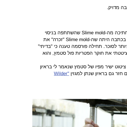
בה מדויק.
בניסוי השני שתואר בכתבה הוכנסה חתיכה מה-Slime mold שהשתתפה בניסוי
הראשון לתוך מבוך זהה וריק. הטענה בכתבה היתה שה-Slime mold "זכרה" את
ותר לסוכר. תחילה פורסמה טענה כי "בדיתי"
 ציטטתי את חוקר הפטריות פול סטמץ, והוא
 ציטוט ישיר מפיו של סטמץ שנאמר לי בראיון
 חזר גם בראיון שנתן למגזין
"Wilder