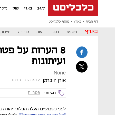
24/7
באזז
שוק
נדל"ן
דף הבית
בארץ
מוסף כלכליסט
בארץ
משפט
רכב
דעות
קריירה
תיירות
8 הערות על פטרי
ועיתונות
None
אורן הוברמן
10:13
02.04.12
פטריות
תגיות:
לפני כשבועיים העלה הבלוגר יהודה ב