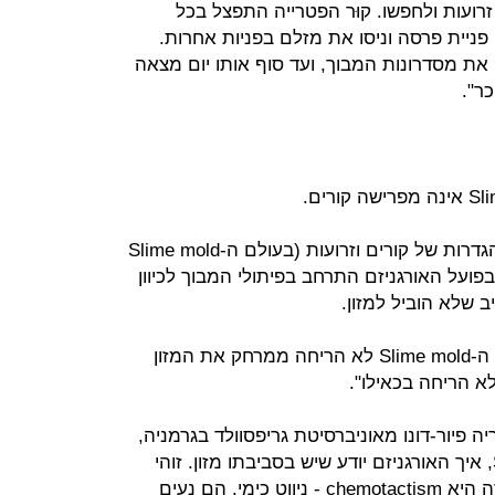
רועות ולחפשו. קוּר הפטרייה התפצל בכל
 פניית פרסה וניסו את מזלם בפניות אחרות.
את מסדרונות המבוך, ועד סוף אותו יום מצאה
ר".
אני מעדיף לא להיכנס לדיון הטכני בהגדרות של קורים וזרועות (בעולם ה-Slime mold
פועל האורגניזם התרחב בפיתולי המבוך לכיוון
ב שלא הוביל למזון.
לפי הטענה השנייה נגד תיאור הניסוי, ה-Slime mold לא הריחה ממרחק את המזון
לא הריחה בכאילו".
פיור-דונו מאוניברסיטת גריפסוולד בגרמניה,
החוקרת את התנהגות ה-Slime mold, איך האורגניזם יודע שיש בסביבתו מזון. זוהי
תשובתה: "מילת המפתח בתהליך הזה היא chemotactism - ניווט כימי. הם נעים