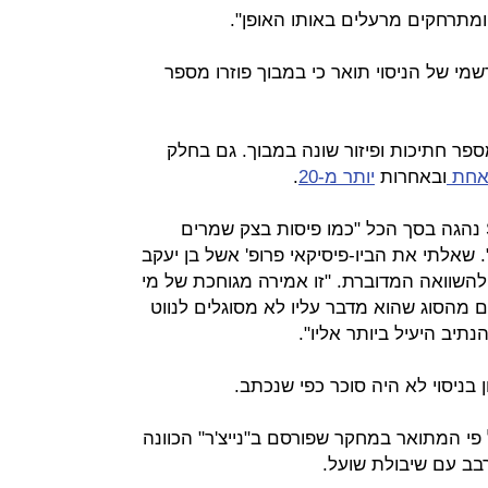
ומתרחקים מרעלים באותו האופן".
 של הניסוי תואר כי במבוך פוזרו מספר
פר חתיכות ופיזור שונה במבוך. גם בחלק
חת
ובאחרות
יותר מ-20
.
הטענה הבאה היתה שה-Slime mold נהגה בסך הכל "כמו פיסות בצק שמרים
שאלתי את הביו-פיסיקאי פרופ' אשל בן יעקב
השוואה המדוברת. "זו אמירה מגוחכת של מי
ם מהסוג שהוא מדבר עליו לא מסוגלים לנווט
תיב היעיל ביותר אליו".
בניסוי לא היה סוכר כפי שנכתב.
פי המתואר במחקר שפורסם ב"נייצ'ר" הכוונה
בב עם שיבולת שועל.