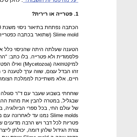
"על מה פטריות חושבות?"
. להלן סיכ
1. פטרייה או רירית?
Slime mold (שתואר בכתבה כפטריית עובש) בתוך מבוך שבו הוחבא מזון.
הטענה שעלתה היתה שהניסוי כלל אינו
פלסמודית ולא פטרייה. בלו כתב: "הר
זהו הבדל עצום, שווה ערך לטענה כי 
חיים, אלא משתייכת לממלכת הצומח"
שוחחתי בשבוע שעבר עם ד"ר סגולה מו
שבגליל, במטרה להבין את מהות ההבד
של עולם החי, בכל ספרי הביולוגיה, ב
Slime molds נמנו עד לאחרו
פטריות לכל דבר ויש הרבה מדענים שעד
צורת הגידול שלהן דומה, יכולתן לייצר