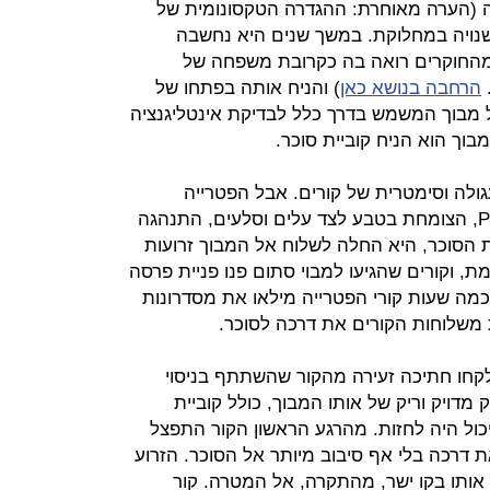
ה (הערה מאוחרת: ההגדרה הטקסונומית של
Physarum כפטרייה שנויה במחלוקת. במשך שנים היא נחשבה
מהחוקרים רואה בה כקרובת משפחה של
.
הרחבה בנושא כאן
) והניח אותה בפתחו של
עתק בגודל 30 סמ"ר של מבוך המשמש בדרך כלל לבדיקת אינטליגנציה
מבוך הוא הניח קוביית סוכר.
גולה וסימטרית של קורים. אבל הפטרייה
הצהבהבה, Physarum polycephalum, הצומחת בטבע לצד עלים וסלעים, התנהגה
 הסוכר, היא החלה לשלוח אל המבוך זרועות
ת, וקורים שהגיעו למבוי סתום פנו פניית פרסה
כמה שעות קורי הפטרייה מילאו את מסדרונות
 משלוחות הקורים את דרכה לסוכר.
 לקחו חתיכה זעירה מהקור שהשתתף בניסוי
מדויק וריק של אותו המבוך, כולל קוביית
ול היה לחזות. מהרגע הראשון הקור התפצל
את דרכה בלי אף סיבוב מיותר אל הסוכר. הזרוע
אותו בקו ישר, מהתקרה, אל המטרה. קור