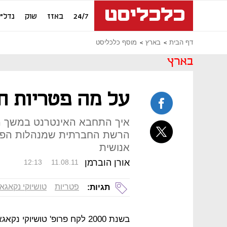
24/7
באזז
שוק
נדל"ן
דף הבית
בארץ
מוסף כלכליסט
בארץ
על מה פטריות ח
איך התחבא האינטרנט במשך מי
הרשת החברתית שמנהלות הפטרי
אנושית
אורן הוברמן
12:13
11.08.11
פטריות
טושיוקי נקאגאק
תגיות:
בשנת 2000 לקח פרופ' טושיוקי 