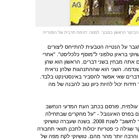
ביקור הראשון במבוך. למטה: דגימת תרבית של הפטרייה
גבר על הנטייה הטבעית להתייחס ליצורים
וקי בראיון טלפוני ל"מוסף כלכליסט". "אחרי
אתה מבחין בשני דברים. הראשון הוא שהן
שנדמה. השני הוא שההתנהגות שלהן נראית
ברים שאי אפשר להסביר באינסטינקט בלבד.
דות יכול להיות כיוון טוב להבנה של מה
 עולמית, פורסם בכתב העת המדעי הנחשב
ים בפרס האיגנובל - "על מחקרים שבתחילה
גורמים לך לצחוק, ואחר כך גורמים לך לחשוב" לשנת 2008. בשנה שעברה טושיוקי
שגילה כי פטריות יכולות לתכנן תוואי תחבורה
והרבה יותר מהר מהם. טושיוקי לקח מפה של