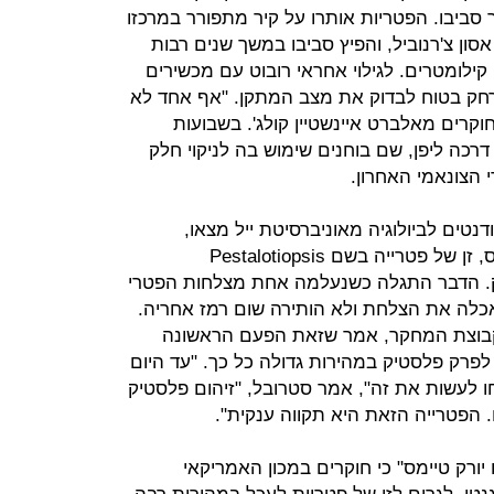
 סביבו. הפטריות אותרו על קיר מתפורר במרכזו
ון צ'רנוביל, והפיץ סביבו במשך שנים רבות
ילומטרים. לגילוי אחראי רובוט עם מכשירים
חק בטוח לבדוק את מצב המתקן. "אף אחד לא
וקרים מאלברט איינשטיין קולג'. בשבועות
כה ליפן, שם בוחנים שימוש בה לניקוי חלק
 הצונאמי האחרון.
 ב־CNN כי שני סטודנטים לביולוגיה מאוניברסיטת ייל מצאו,
במסגרת סיור מחקרי ביערות האמזונס, זן של פטרייה בשם Pestalotiopsis
 פלסטיק. הדבר התגלה כשנעלמה אחת מצלחות הפטרי
אכלה את הצלחת ולא הותירה שום רמז אחריה.
 קבוצת המחקר, אמר שזאת הפעם הראשונה
לפרק פלסטיק במהירות גדולה כל כך. "עד היום
ו לעשות את זה", אמר סטרובל, "זיהום פלסטיק
. הפטרייה הזאת היא תקווה ענקית".
 יורק טיימס" כי חוקרים במכון האמריקאי