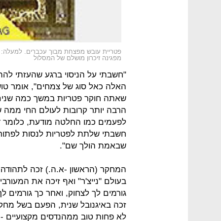
פטריית עובש מפצחת מבוך עכברים. למעלה: ה
מפגינה זיכרון מושלם של המסלול
"חשבתי על הניסוי ברגע שהעזתי להת
האלה כאל סוג של צמחים", אומר טושי
שאתה חוקר פטריות במשך כמה שנים 
הרבה יותר קרובות לעולם החי ממה 
לפעמים כמו החלטה מודעת, כלומר ד
חשבתי שלתת לפטריות לנסות לפתור חי
שבאמת הולך שם".
המחקר (הראשון -א.ה.) זכה לתהודה
בעולם "נייצ'ר" ואף זיכה את המעורב
זכה באיגנובל שנית, הפעם בשל מחקר 
לא פחות טוב ממהנדסים מקצועיים - 