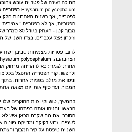
חתיכה זעירה של פטריית עובש צהוב
 polycephalum
לפטרייה, אך בשנים האחרונות חלק 
הפטריות, אך לא כפטרייה "'אמיתית"
מבוך קטן - ה
וזיכרון אצל עכברים. בצדו השני של ה
לרוב, פטריות מצמיחות סביבן רשת ע
אחרת לגמרי: כאילו הריחה מרחוק את
ולחפשו. קוּר הפטרייה התפצל בכל צומ
וניסו את מזלם בפניות אחרות. בתוך 
המבוך, ועד סוף אותו יום מצאה אחת
בהמשך, טושיוקי וצוות החוקרים שלו
הראשון והניחו אותה בפתחו של העתק 
הסוכר. את מה שקרה מכאן איש לא יכ
לשניים: זרוע דקיקה ומדויקת ניווטה 
השנייה טיפסה על קיר המבוך וחצתה 