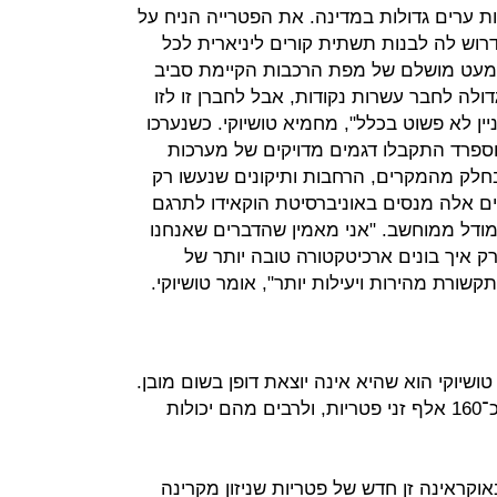
צגות ערים גדולות במדינה. את הפטרייה הניח על
23 שעות, הזמן הדרוש לה לבנות תשתית קורים ליניארית לכל
כמעט מושלם של מפת הרכבות הקיימת סביב
דולה לחבר עשרות נקודות, אבל לחברן זו לזו
יין לא פשוט בכלל", מחמיא טושיוקי. כשנערכו
 וספרד התקבלו דגמים מדויקים של מערכות
בחלק מהמקרים, הרחבות ותיקונים שנעשו רק
מים אלה מנסים באוניברסיטת הוקאידו לתרגם
ודל ממוחשב. "אני מאמין שהדברים שאנחנו
רק איך בונים ארכיטקטורה טובה יותר של
שורת מהירות ויעילות יותר", אומר טושיוקי.
יוקי הוא שהיא אינה יוצאת דופן בשום מובן.
בכדור הארץ, על פי הערכות, קיימים כ־160 אלף זני פטריות, ולרבים מהם יכולות
וקראינה זן חדש של פטריות שניזון מקרינה