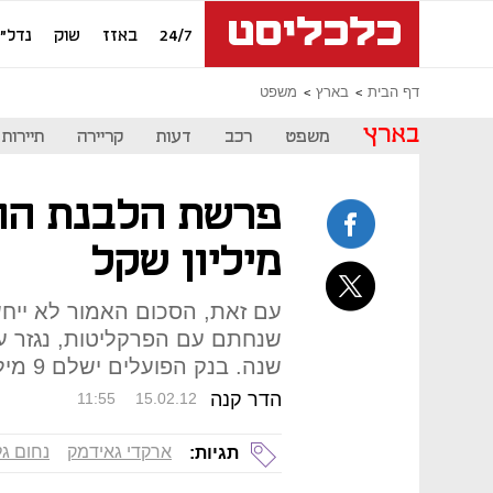
24/7
באזז
שוק
נדל"ן
דף הבית
בארץ
משפט
בארץ
משפט
רכב
דעות
קריירה
תיירות
מיליון שקל
עם זאת, הסכום האמור לא ייח
שנחתם עם הפרקליטות, נגזר ע
שנה. בנק הפועלים ישלם 9 מיליון שקל למדינה
הדר קנה
11:55
15.02.12
ארקדי גאידמק
נחום ג
תגיות: