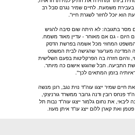
ית ביותר ומחזירה את התיק למידתו הראויה,
בעבירת משמעת. לחיים שמיר נגרם סבל רב
 הוא יוכל לחזור לשגרת חייו".
ום מסר בתגובה: לא היתה שום סיבה להגיש
ם היום - גם אם מאוחר - עדיין מאוד משמח.
 זוכתה בשנת 2009 בבית המשפט המחוזי מכל אשמה בפרשת הדסק
ה המדינה מערעור שהגישה לבית המשפט
זי, והיום חזרה בה הפרקליטות בפעם השלישית
שת התביעה. חבל שהוגש אישום כה מיותר.
יותיה בזמן המתאים לכך".
ת חיים שמיר ייצגו עוה"ד נוית נגב, רונן מנשה
ה"ד פנחס רובין ודנה גרובר ממשרד גורניצקי,
ה ליבאי, את נחום גלמור ייצגו עוה"ד נבות תל
ה פטמן ואת קארן ללום ייצג עו"ד איתן מעוז.