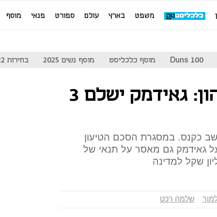
משפט
בארץ
עולם
ספורט
פנאי
מוסף
Duns 100
מוסף כלכליסט
מוסף נשים 2025
בחירות 2022
פרשת הלבנת ההון: גאידמק ישלם 3
שב כקנס. במסגרת הסכם הטיעון
ל גאידמק גם מאסר על תנאי של
למור
שלמה רכט