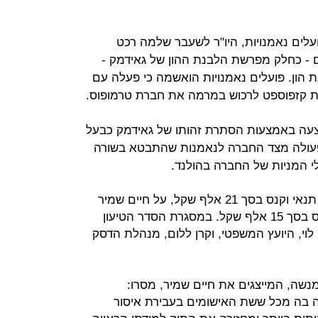
עלים נאמנויות, היו"ר לשעבר שלמה רכט
 - כחלק מפרשת הלבנת ההון של גאידמק -
ת הון. פועלים נאמנויות הואשמה כי פעלה עם
ת קזפוספט לרכוש במרמה את חברת טרמופוס.
צעה באמצעות הסתרת זהותו של גאידמק כבעל
פעולה מצד החברה לנאמנות שהתבטא בשורה
לי המניות של החברה בהולנד.
על שלמה רכט נגזרה שנת מאסר על תנאי וקנס בסך 21 אלף שקל, על חיים שמיר
נגזרה גם כן שנת מאסר על תנאי וקנס בסך 15 אלף שקל. במסגרת הסדר הטיעון
לוי, היועץ המשפטי, וקרן ללום, מנהלת הדסק
ן מנשה, המייצגים את חיים שמיר, מסרו:
 בה מכל ששת האישומים בעבירת איסור