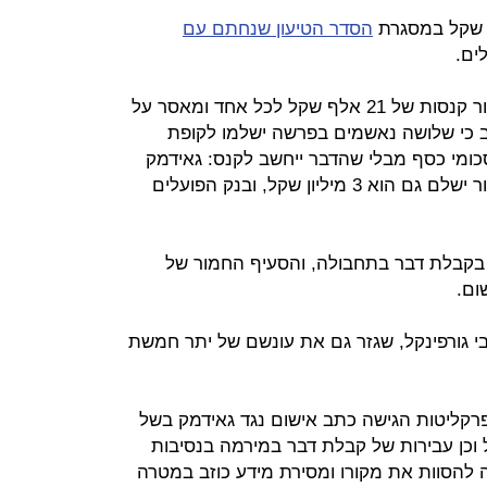
הסדר הטיעון שנחתם עם
ים.
השופט גזר על גאידמק ועל נחום גלמור קנסות של 21 אלף שקל לכל אחד ומאסר על
 כי שלושה נאשמים בפרשה ישלמו לקופת
סכומי כסף מבלי שהדבר ייחשב לקנס: גאידמק
ישלם כאמור 3 מיליון שקל, נחום גלמור ישלם גם הוא 3 מיליון שקל, ובנק הפועלים
בקבלת דבר בתחבולה, והסעיף החמור של
ום.
צבי גורפינקל, שגזר גם את עונשם של יתר חמשת
לה באוקטובר 2009 כשהפרקליטות הגישה כתב אישום נגד גאידמק בשל
ף של 650 מיליון שקל וכן עבירות של קבלת דבר במירמה בנסיבות
להסוות את מקורו ומסירת מידע כוזב במטרה