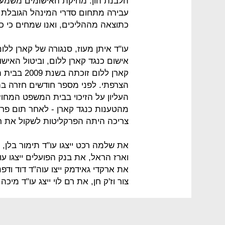
הלבנת הון. מחיקת האישומים משמעות
עבירה מתחום סדרי המינהל הגובלת 
כתוצאה מההליכים, ואנו שמחים כי כעת
עו"ד איתן מעוז, סנגורה של קארן לל
אישום כנגד קארן ללום, וביטול האישו
קארן ללום
הצרפתי. לפני מספר חודשים חזרה ב
העליון על הזיכוי בבית המשפט המחו
מהטענות כנגד קארן - לאחר תום פר
צריכה היתה הפרקליטות לשקול את רא
את שלמה רכט ייצגו עו"ד תימור בלן, א
וארז הראל, את בנק הפועלים ייצגו עו
את ארקדי גאידמק ייצו עוה"ד דוד ודפנ
צור וז'ק חן, את רם לוי ייצג עו"ד מיכ