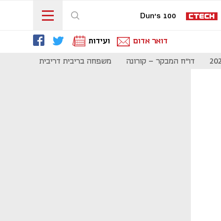
Dun's 100
דואר אדום
ועידות
דו"ח המבקר - קורונה
משפחה בריבית דריבית
תקשורת