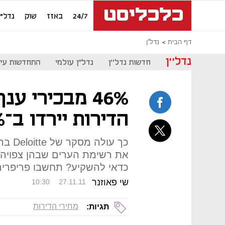
24/7
באזז
שוק
נדל"ן
דף הבית
נדל''ן
נדל''ן
חדשות נדל''ן
נדל"ן עולמי
התחדשות עיר
46% מבכירי ענ
הדירות יירדו ב־10% בשנה הקרובה
כך עו
את רשימת הערים שבהן צפויה י
כדאי להשקיע? תחשבו פריפריה
שי פאוזנר
10:30
27.11.11
מחירי הדירות
תגיות: