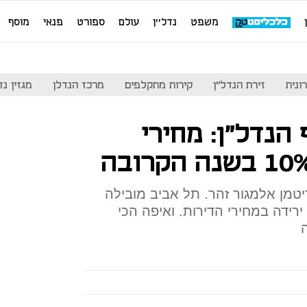
משפט
נדל''ן
עולם
ספורט
פנאי
מוסף
ונית
זירת הנדל"ן
קירות מתקלפים
מרכז הנדלן
מגזין נדל"ן
ף הנדל"ן: מחירי
לה מסקר של Deloitte בריטמן אלמגור זהר. תל אביב מובילה
רידה במחירי הדירות. ואיפה הכי