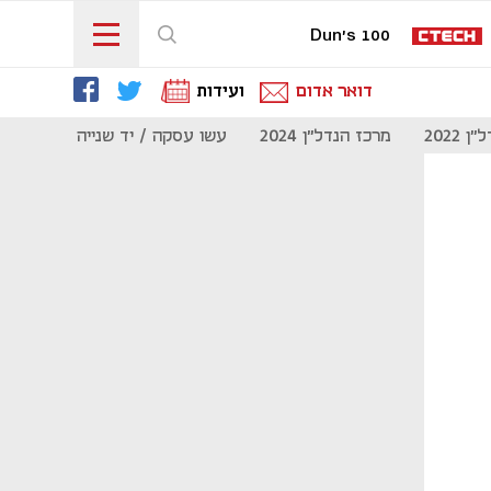
Dun's 100
דואר אדום
ועידות
 2022
מרכז הנדל"ן 2024
עשו עסקה / יד שנייה
מוסף נדל