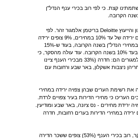
תמתינו קצת. כי לפי רוב בכירי ענף הנדל"ן
בשנה הקרובה.
לפי סקר שערכה פירמת ראיית החשבון והייעוץ Deloitte בריטמן אלמגור זהר. לפי
הסקר, 46% מבכירי ענף הנדל"ן צופים ירידה של עד 10% במחירים, 9% צופים ירידה
של 10%־20%, 30% לא צופים שינויי במחירי הנדל"ן בשנה הקרובה, בעוד ש-15%
מעריכים כי מחירי הדירות דווקא יעלו בעד 10% בשנה הקרובה. עוד עולה מהסקר, כי
היעדים האטרקטיביים לרכישת דירה למגורים הם: חדרה (33% מבכירי הענף ציינו
יבנה (25%) וחיפה (25%). אחריהן ניצבות אשקלון, באר שבע ורחובות עם
ה את רשימת הערים שבהן צפויה ירידה במחירי
הקרובה. 37% מהמשיבים העריכו כי מחירי הדירות בעיר צפויים לרדת.
 ירידת מחירים - נס ציונה, באר שבע ומודיעין.
ופים ירידה במחירי הדירות בערים רחובות, חדרה
ומה לגבי שכר דירה? לפי ממצאי הסקר, רוב בכירי הענף (53%) צופים ששכר הדירה