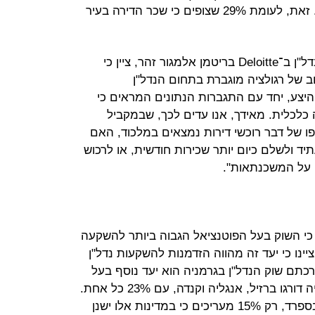
בתל אביב יישאר יציב בשנה הקרובה. זאת, לעומת 29% שצופים כי שכר הדירה בעיר
רו"ח אמיתי ובר, שותף וראש מגזר הנדל"ן ב־Deloitte בריטמן אלמגור זהר, ציין כי
ב של רגולציה מוגברת בתחום הנדל"ן
ההיצע, יחד עם התגברות הנתונים המראים כי
לכלית. מאידך, אנו עדים לכך, שבמקביל
פו של דבר רוכשי דירות נמצאים במלכוד, האם
יד ולשלם כיום יותר שכירות חודשית, או לרכוש
ה על המשכנתאות".
 כי השוק בעל הפוטנציאל הגבוה ביותר להשקעה
. 81% מהמשיבים ציינו כי יעד זה מהווה הזדמנות להשקעות נדל"ן
 כי להערכתם שוק הנדל"ן בגרמניה הוא יעד נוסף בעל
פוטנציאל גבוה להשקעה. אחרי גרמניה דורגו ברזיל, אנגליה וקנדה, עם 23% כל אחת.
על אף הצניחה במחירי הנדל"ן ביוון ובספרד, רק 15% מעריכים כי במדינות אלו ישנן