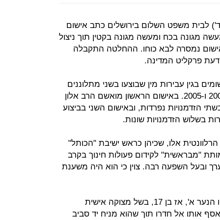
ד') לבית משפט השלום בירושלים כתב אישום
מעשה מגונה בכח ומעשה מגונה בקטין תוך ניצול
אישום נמסרה לבא כוחו. ההחלטה התקבלה
דעת פרקליט המדינה.
מים בגין עבירות מין שבוצעו בשני מתלוננים
קטינים, במספר הזדמנויות, בשנים 2003 ו-2005. באישום הראשון מואשם הרב אלון
תי הזדמנויות נפרדות, ובאישום השני בביצוע
ות בשלוש הזדמנויות שונות.
רלוונטית אלו, שכיהן כראש ישיבת "הכותל"
תת "מבראשית" לקידום פעולות חינוך בקרב
ערך ובעל השפעה רבה. צוין כי הוא היה משענת
לפי הכתוב, ב-17 ביולי 2005 פנה אליו הנער א', אז בן 17, בשל מצוקה אישית
סף אותו אל חדרו תוך שהוא מניח יד סביב