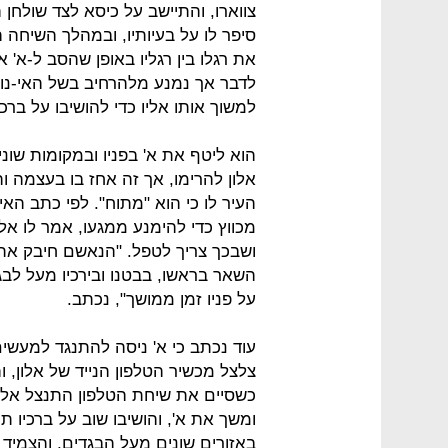
צווארו, והתיישב על כיסא לצד שולחן
סיפר לו על בעיותיו, ובמהלך השיחה 
את רגלו בין רגליו באופן שהסב ל-א' 
לדבר אך נמנע מלהרחיב בשל האי-נוחו
למשוך אותו אליו כדי להושיבו על ברכיו
הוא ליטף את א' בפניו ובמקומות שונים
אלון להרימו, אך זה אחז בו בעצמה וה
העיר לו כי הוא "מתוח". לפי כתב האי
מכווץ כדי להימנע ממגעו, אמר לו אלו
ושבכך צריך לטפל. "הנאשם חיבק את א
השאר בראשו, בבטנו ובירכיו מעל לבגד
על פניו זמן ממושך", נכתב.
עוד נכתב כי א' ניסה להתנגד למעשי
צלצל מכשיר הטלפון הנייד של אלון, 
כשסיים את שיחת הטלפון התנצל אלו
ומשך את א', והושיבו שוב על ברכיו ת
באזורים שונים מעל הבגדים, והצמיד א