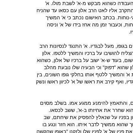
 העבודה כשהוא מבקש מ-א' לשבת מולו. א'
התקרב אליו לאט הרב אלון עם כסאו עד שהניח
אי-נוחות. בכתב האישום נכתב כי א' המשיך
ת, וכעבור זמן מה אחז בידו של א' וניסה
.
 בגופו, מעל לבגדיו. א' התנגד לנסיונות הרב
צליח להושיבו על ברכיו והמשיך ללטפו. אלון
שום, בעוד ש-א' ישוב על ברכיו של אלון, כשהוא
ן שהוא "דפוק" וכי הבעיה שלו נובעת מהלב
' והמשיך ללטף אותו בחלקי גופו השונים, בין
יו, ואף קירב את ראשו של א' לכיוון ראשו ונשק
ם, והתאמץ להימנע ממגע אמו. בשלב מסוים
והוא שחרר את אחיזתו ב-א', ששב לכסאו.
ן בפניו על שנאלץ להפסיק את שיחתם, שב
וך שהוא ממשיך לדבר איתו. הוא חזר ונגע בו
ת פניו של א' לפניו שלו ולזקנו "באופן שהקשה