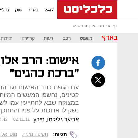
24/7
באזז
שוק
נדל"ן
דף הבית
בארץ
משפט
בארץ
משפט
רכב
דעות
קריירה
תיירות
אישום: הרב אלון
"ברכת כהנים"
עם הגשת כתב האישום נגד הרב 
קטינים, נחשפו המעשים המיוחס
במצוקה שבא להתייעץ עמו לשבת 
נשק לו ארוכות על פניו והתחכך ב
אביעד גליקמן, ynet
4:42
02.11.11
תקיפה מינית
מוטי אלון
תגיות: