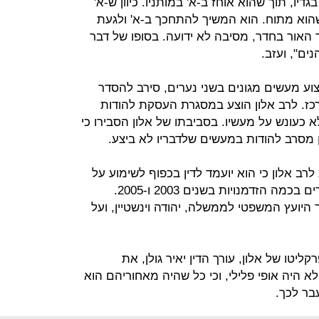
דיו, תוך שהוא אוחז ב-א' במותניו. כיוון ש-א'
 שהוא מתוח. הוא המשיך להתחכך ב-א' ולגעת
 האור בחדר, מסיבה לא ידועה. בסופו של דבר
ים", ועזב.
צוע מעשים מגונים בשני נערים, סירב להסדר
רכז. לרב אלון הוצע במסגרת העסקת להודות
 כעונש על מעשיו. בסביבתו של אלון הסבירו כי
מסרב להודות במעשים שלדבריו לא ביצע.
רב אלון כי הוא יועמד לדין בכפוף לשימוע על
עבירות מין שביצע לכאורה בשני הנערים בכמה הזדמנויות בשנים 2003 ו-2005.
ועץ המשפטי לממשלה, יהודה וינשטיין, ועל
טו של אלון, עורך הדין יאיר גולן, את
א היה אופי פלילי, וכי כל שהיה מאחוריהם הוא
בר לכך.