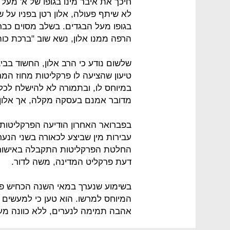
חיכך את איבר מינו בגופו של א' מעל בג
לא שיתף פעולה, אלון רטן בפניו על
בגופו מעל הבגדים. בשלב מסוים כבר
הרפה ממנו אלון, נשא שוב "ברכת כוהנ
שלשום נודע כי הרב אלון, החשוד בבי
טיעון שהציעה לו פרקליטות מחוז המ
במיוחס לו, ובתמורה לא להישלח לכלא
מדובר אמנם בעסקה מקלה, אך אלון 
בפברואר האחרון הודיעה הפרקליטות ל
החלטת הפרקליטות התקבלה באישור הי
דעת פרקליט המדינה, משה לדור.
בשימוע שנערך במאי השנה הכחיש פרקלי
המיוחס למרשו. הוא טען כי למעשים ל
אהבה תמימה לנערים, ללא כוונה מע