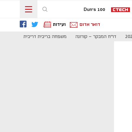
Dun's 100
דואר אדום
ועידות
דו"ח המבקר - קורונה
משפחה בריבית דריבית
תקשורת