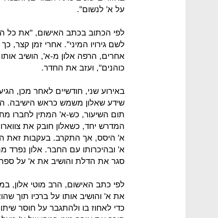
על א' לנשום".
לפי הכתוב בכתב האישום, "את כל ה
לשם גירויו המיני". אחרי זמן קצר, כ
אחרים, הרפה אלון מ-א', הושיב אותו
כוהנים", ועזב את החדר.
באירוע שני, חודשיים לאחר מכן, הגיע
שידע שאלון משמש כראש הישיבה. הוא
תום השיעור, כש-א' המתין לחברו מחו
המדרש יחד, כשאלון חובק את צווארו
א' היסס, אך התקרב. בעקבות זאת הסי
א' ובהיכרותו עם החבר. אלון נפרד מ
סגר את הדלת והושיב את א' על ספה,
לפי כתב האישום, הרב מוטי אלון, ב
את א' והושיב אותו על ברכיו תוך שהוא
כדי לאחוז בו ולהתגבר על חוסר שית