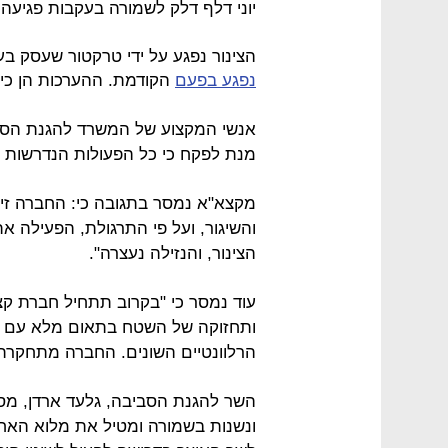
יוני דלף דלק לשמורה בעקבות פגיעה 
הצינור נפגע על ידי טרקטור שעסק בעבודות השיפוץ כ
נפגע בפעם
הקודמת. ההערכות הן כי כ- 100 קוב דס"ל (דלק סילוני) זרמו 
אנשי המקצוע של המשרד להגנת הסבי
מנת לפקח כי כל הפעולות הנדרשות 
מקצא"א נמסר בתגובה כי: החברה זיה
והשיגור, ועל פי התרגולת, הפעילה א
הצינור, והנזילה נעצרה".
עוד נמסר כי "בקרוב תתחיל חברת קצ
ותחזוקה של השטח בתאום מלא עם ג
הרלוונטיים השונים. החברה מתחקרת 
השר להגנת הסביבה, גלעד ארדן, מסר
ונשנות בשמורה ומטיל את מלוא האחר