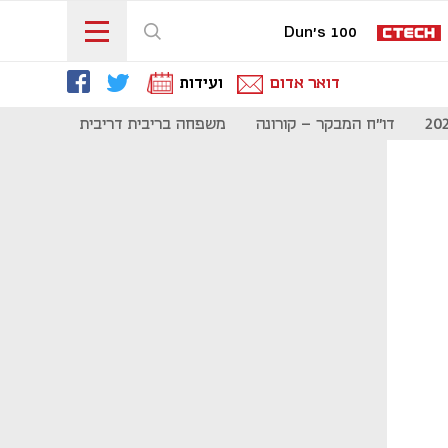
Dun's 100
דואר אדום
ועידות
דו"ח המבקר - קורונה
משפחה בריבית דריבית
תקשורת