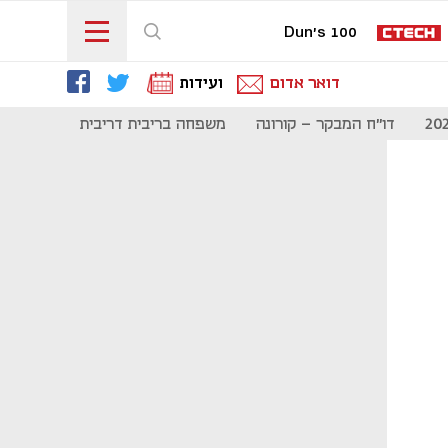
Dun's 100
דואר אדום
ועידות
דו"ח המבקר - קורונה
משפחה בריבית דריבית
תקשורת