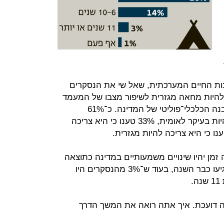
ות החיים המערכתית, שאל שי את הנסקרים
היות מחאה מגזרית לשיפור מצבו של המעמד
הבינוני, או מחאה לאומית לשינוי המבנה הכלכלי־פוליטי של המדינה. כ־61%
מהנסקרים ציינו כי המחאה צריכה להיות בעיקר לאומית, 33% טענו כי היא צריכה
מן יהיו שינויים משמעותיים במדינה כתוצאה
מהמחאה: 26% העריכו כי השינויים יגיעו כבר השנה, בעוד ש־3% מהנסקרים היו
.
 דועכת. איך אתה רואה את המשך הדרך