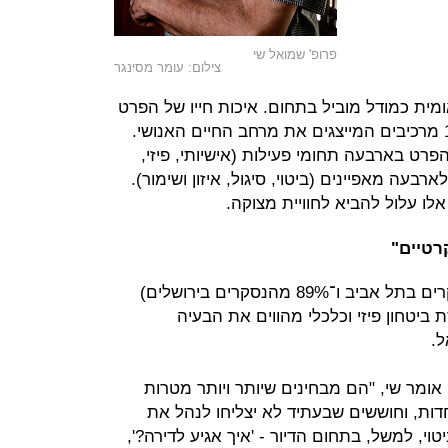
פרופ' שמואל שי
צילום: עומר מסינגר
לאומית כמודל מוביל בתחום. איכות חייו של הפרט
הוערכה בסקר באמצעות שימוש ב־16 מרכיבים המייצגים את מרחב החיים האנושי.
פרט בארבעה תחומי פעילות (אישיותי, פיזי,
רבעה מאפיינים (ביטוי, סיגול, איזון ושימור).
לו עלול להביא לחוויית מצוקה.
רטיים"
81% ממשתתפי הסקר (79% מהנסקרים בתל אביב ו־89% מהנסקרים בירושלים)
ביטחון פיזי וכלכלי מהווים את הבעיה
ל.
ומר שי, "הם מבחינים שיותר ויותר מטרות
ות, וחוששים שבעתיד לא יצליחו לנהל את
וי, למשל, בתחום הדיור - 'איך אגיע לדירה?',