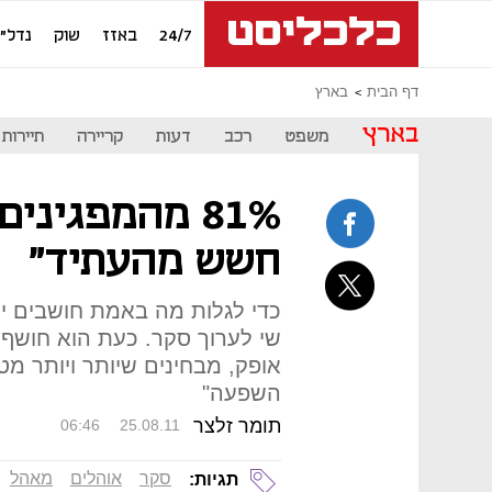
24/7
באזז
שוק
נדל"ן
דף הבית
בארץ
בארץ
משפט
רכב
דעות
קריירה
תיירות
81% מהמפגינ
חשש מהעתיד"
כדי לגלות מה באמת חושבים יו
שי לערוך סקר. כעת הוא חושף 
אופק, מבחינים שיותר ויותר מ
השפעה"
תומר זלצר
06:46
25.08.11
סקר
אוהלים
מאהל
תגיות: