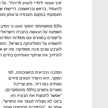
'איך אעזור לילדיי להגיע לדירה?'. ע
להעמיד, בראש ובראשונה, דרישות שקש
תעסוקתי במקום העבודה וביטחון פנסי
63% ממשתתפי הסקר טענו כי הס
מ"קשיים במגעים עם מוסדות המדינה"
להשפיע על הפוליטיקה בישראל. התח
לארבע שנים אינה מספיקה. פה יש א
להרחיב את שיתוף האזרחים בחיים הד
הסיבה הרביעית בחשיבותה, לפי
הסקר, היא היעדר תנאים פיזיים
נאותים כמו דיור, מזון וצריכת
מוצרים נחוצים (55% מהנסקרים).
"אפשר לתמצת את הבעיה הזו
ב'אני לא מצליח לגמור את החודש'",
אומר שי. "הנסקרים מרגישים שהם