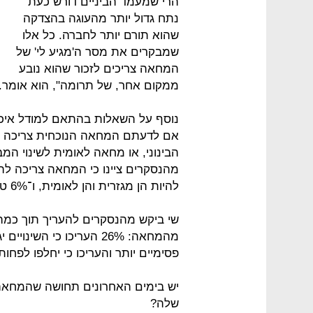
הרי שמעמד הביניים דורש כעת
נתח גדול יותר מהעוגה בהצדקה
שהוא תורם יותר לחברה. כל אלו
שמבקרים את מסר ה'מגיע לי' של
המחאה צריכים לזכור שהוא נובע
ממקום אחר, של תרומה", הוא אומר.
נוסף על השאלות בהתאם למודל איכ
אם לדעתם המחאה הנוכחית צריכה ל
להיות הן מגזרית והן לאומית, ו־6% טענו כי היא צריכה להיות מגזרית.
שי ביקש מהנסקרים להעריך תוך כמה ז
פסימיים יותר והעריכו כי יחלפו לפחות 11 שנה
יש בימים האחרונים תחושה שהמחאה
שלה?