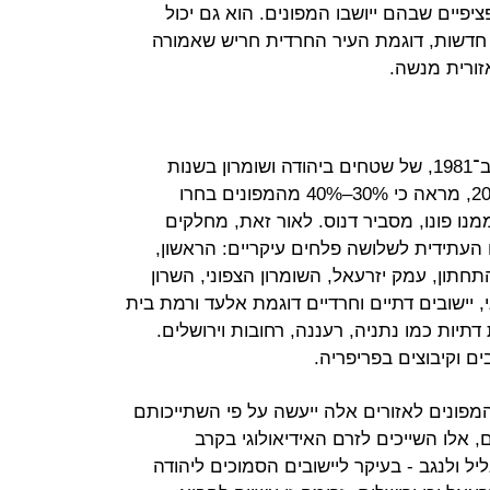
יפיים שבהם ייושבו המפונים. הוא גם יכול
חדשות, דוגמת העיר החרדית חריש שאמורה
ורית מנשה.
ניסיון העבר מפינוייהם של חבל ימית ב־1981, של שטחים ביהודה ושומרון בשנות
התשעים ושל יישובי רצועת עזה ב־2005, מראה כי 30%–40% מהמפונים בחרו
נו פונו, מסביר דנוס. לאור זאת, מחלקים
תידית לשלושה פלחים עיקריים: הראשון,
חתון, עמק יזרעאל, השומרון הצפוני, השרון
י, יישובים דתיים וחרדיים דוגמת אלעד ורמת בית
תיות כמו נתניה, רעננה, רחובות וירושלים.
 וקיבוצים בפריפריה.
פונים לאזורים אלה ייעשה על פי השתייכותם
וגית. כ־30% מהמפונים, אלו השייכים לזרם האידיאולוגי בקרב
ל ולנגב - בעיקר ליישובים הסמוכים ליהודה