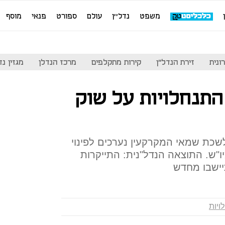
משפט
נדל''ן
עולם
ספורט
פנאי
מוסף
ונית
זירת הנדל"ן
קירות מתקלפים
מרכז הנדלן
מגזין נדל"ן
 התנחלויות על שוק
שכת שמאי המקרקעין נערכים לפינוי
פחות מיו"ש. התוצאה הנדל"נית: התייקרות
ויות