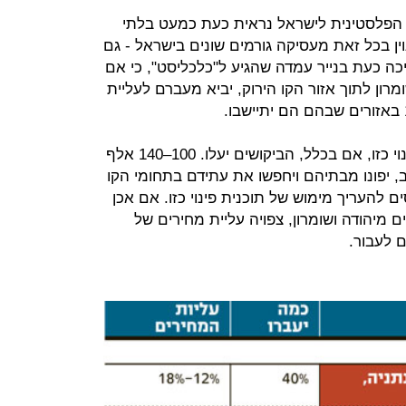
הפלסטינית לישראל נראית כעת כמעט בלתי
ן בכל זאת מעסיקה גורמים שונים בישראל - גם
ה כעת בנייר עמדה שהגיע ל"כלכליסט", כי אם
רון לתוך אזור הקו הירוק, יביא מעברם לעליית
"ככל שיתקרב מועד מימוש תוכנית פינוי כזו, אם בכלל, הביקושים יעלו. 100–140 אלף
ר מ־30 אלף בתי אב, יפונו מבתיהם ויחפשו את עתידם בתחומי הקו
 להעריך מימוש של תוכנית פינוי כזו. אם אכן
ם מיהודה ושומרון, צפויה עליית מחירים של