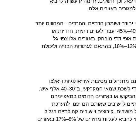
רעאל וכן ירושלים. זרימה זו עשויה להביא
הודה ושומרון הדתיים והחרדים - המהווים יותר
מ־70% מאוכלוסיית האזור כיום, כ־40%–45% יעברו לערים דתיות, חרדיות או
 אופי דתי מובהק. באזורים אלו צפוי גל
התייקרות נדל"ן למגורים בשיעור של 12%–18%, בהתאם לעתודות הבנייה וליכולת
 מתנחלים מסיבות אידיאולוגיות וייאלצו
להתפנות בעת פינוי עתידי נאמד על ידי לשכת שמאי המקרקעין ב־30–40 אלף איש.
הביקוש או באזורים הדומים במאפייניהם
תיים ליישובים שאותם הם יפנו. להערכת
שבים, קיבוצים ויישובים קהילתיים בגליל
ובנגב ובאזור ירושלים. מהלך כזה עשוי להביא לעליות מחירים של 8%–17% באזורים