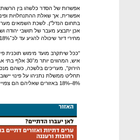
אפשרות של הסדר כלשהו בין הרשות 
אפשרית, אך שאלת ההתנחלויות ופינוי
בתחום הנדל"ן. לשכת השמאים מעריכ
אכן יתבצע מעבר של תושבי יהודה ושומ
מחירי דיור שיכולה להגיע עד לכ־18% באזורים שבהם הם יתיישבו.
איש, המהווים יות
הירוק", מעריכים בלשכה, כשהם מנסים
תחליט ממשלת נתניהו על פינוי יישובי
8%–18% באזורים שאליהם הם צפויים לעבור.