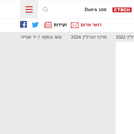
Dun's 100
דואר אדום
ועידות
 2022
מרכז הנדל"ן 2024
עשו עסקה / יד שנייה
מוסף נדל