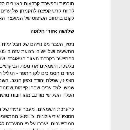
תוכניות והפשרת קרקעות באזורים ספצ
להוות קרש קפיצה להקמתן של ערים 
לקום בתחום השיפוט של המועצה האז
שלושה אזורי חלופה
להתיישב בקרבת האזור הגיאוגרפי שממ
בלשכת השמאים את מפת הביקושים הע
אזורים הסמוכים לקו התפר - הגליל הת
הצפוני, שפלת יהודה וצפון הנגב. השנ
שמש, לצד ערים שבהן קיימות שכונות ד
הפלח השלישי מורכב מהרחבות מושבים
להערכת השמאים, מעבר עתידי של המ
הסוציו־אידיאול
המתיישבים, יעברו על פי ההערכה לגלי