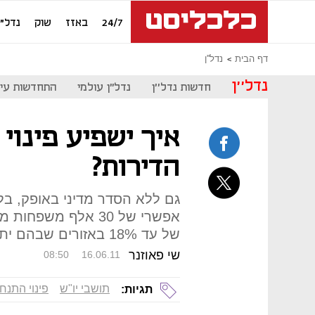
24/7
באזז
שוק
נדל"ן
דף הבית
נדל''ן
נדל''ן
חדשות נדל''ן
נדל"ן עולמי
התחדשות עיר
איך ישפיע פינוי
הדירות?
גם ללא הסדר מדיני באופק, בל
אפשרי של 30 אלף מש
של עד 18% באזורים שבהם יתיישבו מחדש
שי פאוזנר
08:50
16.06.11
תושבי יו"ש
פינוי התנחל
תגיות: