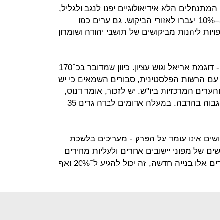
יכים גם כי כ־60% מקרב המתנחלים הלא אידיאולוגיים יפנו לנגב ולגליל,
25%–30% לירושלים וסביבותיה ו־5%–10% יעברו לאזורי הביקוש. גם ערים כמו
יות ליהנות מביקושים של תושבי יהודה ושומרון
כמו כן, עולה שאלת גושי ההתיישבות - דוגמת אריאל וגוש עציון. כיוון שמדובר בכ־170
ם הרשות הפלסטינית, סבורים השמאים כי יש
הערים המרכזיות ביו"ש. יש לזכור, אומר דנוס,
כי "במקרה כזה מספר המפונים יהיה גבוה בהרבה. במעלה אדומים לבדה גרים 35
גושים אינו עומד על הפרק - מעריכים בלשכת
ים של מפוני יישובים אחרים ולעליות מחירים
של 10% לפחות. "אם לא תהיה באזורים אלו בנייה חדשה, זה יכול להגיע ל־20% ואף