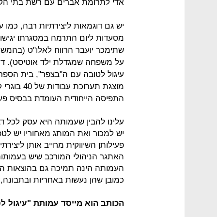
אדי לתרומת אברים עם רשת בתי הקפ
יש גם דוגמאות ליצירתיות רבה, כמו 
מסעדות ליום התרמה במסגרתו יגישו
שתימכר יועבר הרווח לאלו"ט (בהמשך
על משפחה שמגדלת ילד אוטיסט). דו
עיגול לטובה עם ה"בצפר", בית הספר
מוצגת תערו
התפיסה הייחודית העומדת בבסיס פעי
עלינו להבין שעמותה היא עסק לכל דב
יש למכור ואת המותג מאחוריו יש לט
פעילותן השיווקית מחייב אותן ליציר
האתגר הניהולי המורכב שיש בעמותו
העמותה הינה תמיכה גם בהוצאות הני
כמובן שהן נעשות באחריות ובתבונה, ו
הכותב הוא מייסד עמותת "עיגול ל