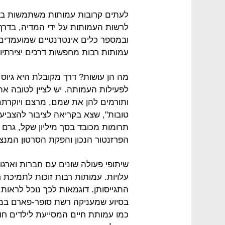
לעתים קרובות עמותות משתמשות ב"ז
לרשות העמותות על ידי המדיה, בדרך 
ובמספר כלים אינטרנטיים שמועמדים 
עמותות רבות מחפשות דרכים יצירתיו
מה הן עושות? דרך מקובלת היא גיוס 
לפעילות העמותה. יש לציין לטובה א
ותורמים להן את שמם, מרצם ויוקרתם.
טובות", שצא בקריאה לציבור להצביע 
תרומות מכובד בסך מיליון שקל, גרם
הפרזנטור הנכון והפקת הסרטון המנצח
שיתופי פעולה שונים עם חברות וארגו
עלויות. עמותות רבות זוכות לתמיכת 
התגייסותן. דוגמאות לכך נוכל לרא
בסיוע שמעניקה רשת סופר-פארם במ
כמו עמותת חיים המסייעת לילדים חו