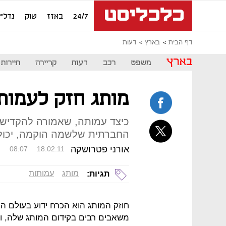
24/7
באזז
שוק
נדל"ן
דף הבית
בארץ
דעות
בארץ
משפט
רכב
דעות
קריירה
תיירות
מותג חזק לעמות
כיצד עמותה, שאמורה להקדיש
החברתית שלשמה הוקמה, יכולה
אורני פטרושקה
08:07
18.02.11
מותג
עמותות
תגיות:
חוזק המותג הוא הכרח ידוע בעולם 
משאבים רבים בקידום המותג שלה, ו