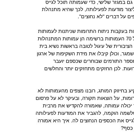
. גם במגזר שלישי, כדי שעמותה תוכל לגייס
יצור מודעות לפעילותה, לכך שהיא מתנהלת
ים על דברים "לא נחוצים".
ת בעקבות ניתוח התרומות שניתנות לעמותות
שנמצאות ברשימת "עיגול לטובה". כל 70 העמותות ברשימה הן עמותות המתנהלות
 הציבורית של עיגול לטובה בראשות נשיא בית
גר, וכולן קיבלו את מידת השקיפות של ארגון
מספר התורמים שבוחרים שכספם יועבר
ועות. לכן החזקים מתחזקים יותר והחלשים
ע בחיזוק המותג, רובנו מצפים מהעמותות לא
ומות, על הוצאות תקורה, ובעיקר לא על פרסום
ד יכולה עמותה, שאמורה להקדיש את מרבית
שמה הוקמה, להגביר את המודעות לפעילותה
גייס את הכספים הנחוצים לה. איך היא אמורה
 כסף?