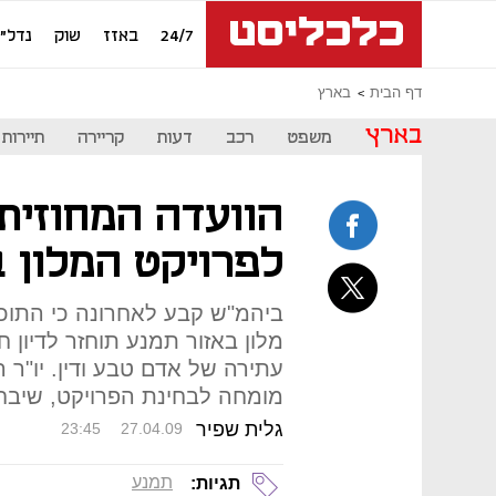
24/7
באזז
שוק
נדל"ן
דף הבית
בארץ
בארץ
משפט
רכב
דעות
קריירה
תיירות
הוועדה המחוזית:
לפרויקט המלון 
ביהמ"ש קבע לאחרונה כי התוכ
מלון באזור תמנע תוחזר לדיון ח
עתירה של אדם טבע ודין. יו"ר 
מומחה לבחינת הפרויקט, שיבח
גלית שפיר
23:45
27.04.09
תמנע
תגיות: