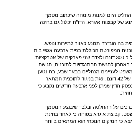
, החליט היום למנות מומחה שיכתוב מסמך
ע של קבוצות איגרא. הדו"ח יכלול גם בחינה
מקומית בה הוגדרה תמנע כאזור לתיירות ונופש.
 התוכנית המפורטת הכוללת בניית ארבעה אגפי בית
מלון, שיכלול כ- 400 חדרים בשטח של כ-300 דונם ולצדם שני פארקים של אטרקציות.
 המועד האחרון להגשת ההתנגדויות לתוכנית, הגישה
שפט לעניינים מנהליים בבאר שבע, בה נטען
כי ההיתר לבניית המלון ניתן על שטח של 42 דונם, זאת בניגוד לתוכנית המתאר
טח יהיה על 24 דונם. בפסק הדין שניתן לפני ארבעה חודשים נקבע כי
וזית.
ברכים על ההחלטה ובלבד שיבוצע המסמך
פט. קבוצת איגרא בטוחה כי לאחר בחינת
צא כי המיקום הנוכחי הוא המתאים ביותר