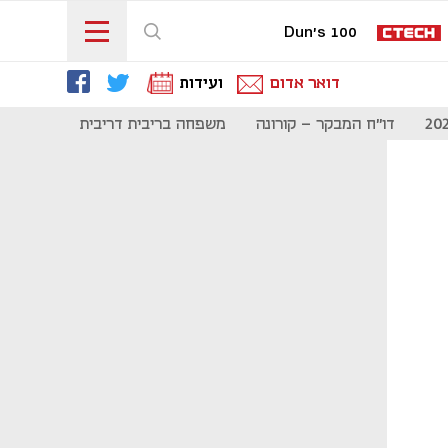
Dun's 100
דואר אדום
ועידות
דו"ח המבקר - קורונה
משפחה בריבית דריבית
תקשורת