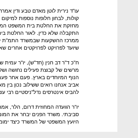
עו"ד נירית לוטן מאדם טבע ודין אמ
קולות, לבחון חלופות נוספות למיקום
מחזקת את החלטת בית המשפט המחוז
התקבלה שלא כדין. לאור החלטת בית
ממרכז ההשקעות שבמשרד התמ"ת לב
שיועד לפרויקט לפרויקטים אחרים שאי
ח"כ ד"ר דב חנין (חד"ש), יו"ר עמית
מרשים של קבוצת פעילים נחושה ושל
הנוף המיוחדים בארץ. פעם אחר פעם
אביב אנחנו רואים ששילוב נכון בין מא
להביס אינטרסים נדל"ניסטיים רבי עו
יו"ר הוועדה המחוזית דרום, הלר, אמר
סביבתי. משרד הפנים יבחר את המומח
היועץ המשפטי של המשרד כיצד ימומן