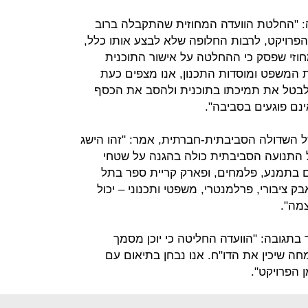
רה: "החלטת הוועדה המחוזית שהתקבלה ברוב
 הפרויקט, לרבות החלופה שלא לבצע אותו כלל,
י שפסק כי ההחלטה על אישור התוכנית
 המשפט ומוסדות התכנון, אנו מצפים כעת
טל את תמיכתו בתוכנית ולהסב את הכסף
נם פוגעים בסביבה".
 של השדולה הסביבתית-חברתית, אמר: "זהו הישג
 התנועה הסביבתית כולה בהגנה על שטחי
 בתמנע, פלמחים, ופארק קריית ספר בתל
בק ציבורי, פרלמנטרי, משפטי ותכנוני – יכול
צמה".
 בתגובה: "הוועדה החליטה כי יוכן מסמך
ה שיכין את הדו"ח. אנו נבחן בתיאום עם
 הפרויקט".