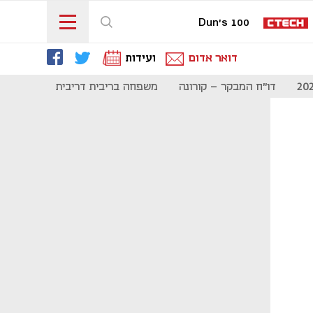
Dun's 100
דואר אדום
ועידות
דו"ח המבקר - קורונה
משפחה בריבית דריבית
תקשורת