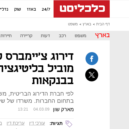
24/7
באזז
שוק
נדל"ן
דף הבית
בארץ
משפט
בארץ
משפט
רכב
דעות
קריירה
תיירות
דירוג צ'יימברס ל
מוביל בליטיגציה
בבנקאות
לפי חברת הדירוג הבריטית, משר
בתחום החברות. משרדו של שלמ
מארק שון
13:21
04.03.09
עורכי דין
עריכת דין
מש
תגיות: