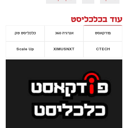
עוד בכלכליסט
פודקאסט
אנרגיה 360
כלכליסט טק
Scale Up
XIMUSNXT
CTECH
יסייה חדשה
נפתח בכרטיסייה חדשה