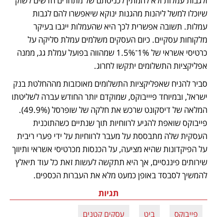
ולגבות עמלות ולא להמתין לכניסתם של מתחרים חדשים לשוק 
שיוכלו למשל ליהנות מהגנות ינוקא שיאפשרו להם לגבות 
עמלות. תשובה אפשרית לכך היא שהעמלות ייגבו בעיקר 
מלקוחות עסקיים. כיום העסקים משלמים עמלת סליקה על 
כרטיסי אשראי של 1%־1.5% שמהווה בפועל עמלת גג, ממנה 
אפליקציות התשלומים יתקשו לחרוג.
סביר להניח שאפליקציות התשלומים מאוכזבות מההחלטת בנק 
ישראל, ובמיוחד פיייבוקס, שמוקדם יותר החודש עברה לשליטתו 
המלאה של דיסקונט שרכש את חלקה של שופרסל (49.9%). 
פייבוקס שואפת להגיע לרווחיות תוך שנתיים כשהתוכנית 
העסקית שלה מתבססת על מעבר לרווחיות על ידי פערי ריבית 
על הפיקדונות שהיא מציעה, על הכנסות מכרטיסי אשראי ותיווך 
שירותים פיננסיים, אך היא תתקשה לעשות זאת כל עוד תיאלץ 
להמשיך לסבסד באופן כמעט מלא את העברות הכספים.
תגיות
פייבוקס
ביט
עסקים קטנים