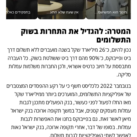
חינוך הוא המשישמה של החיים שלי - V
אין שעה שלא התעסקתי במשבר - טל אלכסנדרוביץ’ שגב מנהלת משברים תקשורתיים מכל מקום עם ה- Galaxy Z Fold8 Ultra שלה_v
בתפקידים כאלה אי אפשר לח
המטרה: להגדיל את התחרות בשוק 
התשלומים
נכון להיום, כ־26 מיליארד שקל בשנה מועברים ללא תשלום דרך 
ביט ופייבוקס, כ־90% מהם דרך ביט ששולטת בשוק. כל העברה 
מתבססת על חיוב כרטיס אשראי, ולכן החברות משלמות עמלות 
סליקה. 
בנובמבר 2022 כלכליסט חשף כי על רקע ההפסדים המצטברים 
של אפליקציות התשלומים, המוערכים ביותר ממיליארד שקל 
מאז החלו לפעול לפני כעשור, בנק הפועלים מתכנן לגבות 
עמלות מעסקים קטנים, אבל במשך תקופה ארוכה בנק ישראל 
מיאן לאשר זאת. גם בפייבוקס בחנו את האפשרות לגבות 
עמלות. בסופו של דבר, אחרי תקופה ארוכה, בנק ישראל נאות 
לאפשר לשתי האפליקציות לגבות תשלום.