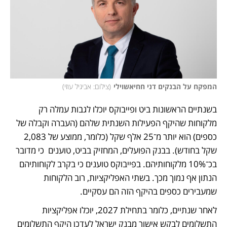
המפקח על הבנקים דני חחיאשוילי
(
צילום: אביגיל עוזי
)
בשנתיים הראשונות ביט ופייבוקס יוכלו לגבות עמלה רק 
מלקוחות שהיקף הפעילות השנתית שלהם (העברה וקבלה של 
כספים) הוא יותר מ־25 אלף שקל (כלומר, ממוצע של 2,083 
שקל בחודש). בבנק הפועלים, המחזיק בביט, טוענים  כי מדובר 
בכ־10% מלקוחותיהם. בפייבוקס טוענים כי בקרב לקוחותיהם 
הנתון אף נמוך מכך. בשתי האפליקציות, רוב הלקוחות 
שמעבירים כספים בהיקף הזה הם עסקיים.
לאחר שנתיים, כלומר בתחילת 2027, יוכלו אפליקציות 
התשלומים לבקש אישור מבנק ישראל לעדכן היקף התשלומים 