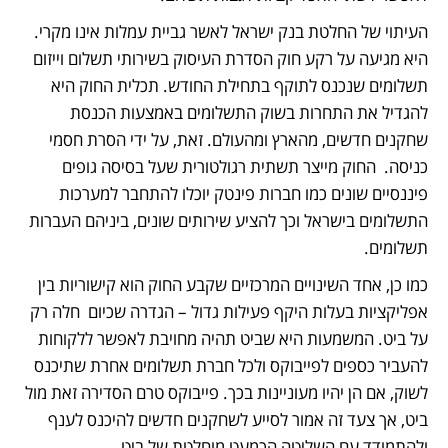
העיתוי של החלטת בנק ישראל לאשר גביית עמלות אינו מקרי. 
היא מגיעה על רקע חוק הסדרת העיסוק בשירותי תשלום וייזום 
תשלומים שנכנס לתוקף בתחילת החודש. תכלית החוק היא 
להגדיל את התחרות בשוק התשלומים באמצעות הכנסת 
שחקנים חדשים, מהארץ ומהעולם. זאת, על ידי הסרת חסמי 
כניסה.  החוק מייצר תשתית רגולטורית שעל בסיסה גופים 
פיננסיים שונים כמו חברות פינטק יוכלו להתחבר למערכות 
התשלומים בישראל וכך להציע שירותים שונים, ביניהם העברות 
תשלומים.
כמו כן, אחד השינויים המרכזיים שקבע החוק הוא קישוריות בין 
אפליקציות בעלות היקף פעילות גדול – הגדרה שכיום  חלה רק 
על ביט. המשמעות היא שביט תהיה מחויבת לאפשר ללקוחות 
להעביר כספים לפייבוקס ולכל חברת תשלומים אחרת שתיכנס 
לשוק, אם הן יהיו מעוניינות בכך. פייבוקס טרם הסדירה זאת מול 
ביט, אך צעד זה אמור לסייע לשחקנים חדשים להיכנס לענף 
ולהתמודד עם השליטה הכמעט מוחלטת של ביט.