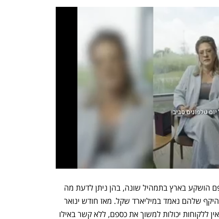
הקופות הירוקות הן קופות מסלוליות שכספם הושקע בארץ בתמהיל שונה, בהן ניתן לדעת מה 
שווי הכספים ומיקומם בצורה קלה יותר וההיקף שלהם נאמד במיליארד שקל. מאז חודש ינואר 
האחרון כל כספי החוסכים בסלייס מוקפא ואין ללקוחות יכולות למשוך את כספם, ללא קשר באילו 