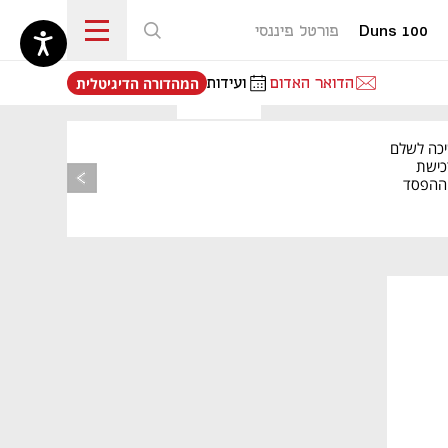
Duns 100
פורטל פיננסי
נפתח בכרטיסייה חדשה
הדואר האדום
ועידות
המהדורה הדיגיטלית
יכה לשלם
כישת
BASE: ההפסד
הרבעוני זינק ל-76