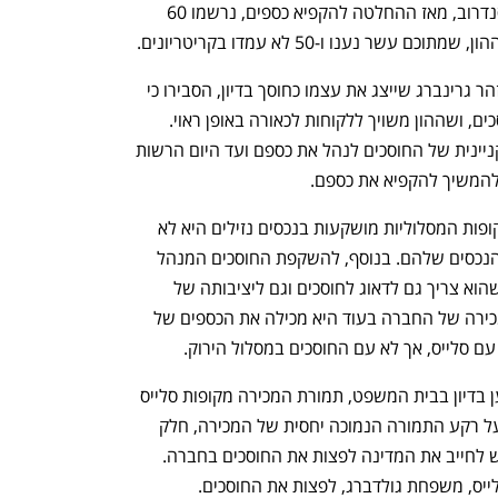
בהונם – למשל למטרות רפואיות. על פי סנדרוב, מאז ההחלטה להקפיא כספים, נרשמו 60 
נענו ו-50 לא עמדו בקריטריונים. 
חוסכי הקופות הירוקות, דוגמת עורך הדין זהר גרינברג שייצג את עצמו כחוסך בדיון, הסבירו כי 
אין טעם להמשיך ולהקפיא את כספי החוסכים, ושההון משויך ללקוחות לכאורה באופן ראוי. 
להשקפתם, הקפאת כספם פוגע בזכות הקניינית של החוסכים לנהל את כספם ועד היום הרשות 
להמשיך להקפיא את כספם. 
להשקפת גרינברג בגלל שרוב הכספים בקופות המסלוליות מושקעות בנכסים נזילים היא לא 
תפגע בנזילות של שאר הקופות או בשווי הנכסים שלהם. בנוסף, להשקפת החוסכים המנהל 
המיוחד פועל תוך ניגוד אינטרסים מאחר שהוא צריך גם לדאוג לחוסכים וגם ליציבותה של 
החברה. על כן הוא מחפש למכור אותה ומכירה של החברה בעוד היא מכילה את הכספים של 
ם סלייס, אך לא עם החוסכים במסלול הירוק. 
על פי הערכות המנהל המיוחד, כפי שנטען בדיון בבית המשפט, תמורת המכירה מקופות סלייס 
אמורה להסתכם בכ-4 מיליון שקל בלבד. על רקע התמורה הנמוכה יחסית של המכירה, חלק 
מהחוסכים בסלייס קראו במהלך הדיון כי יש לחייב את המדינה לפצות את החוסכים בחברה. 
יס, משפחת גולדברג, לפצות את החוסכים.