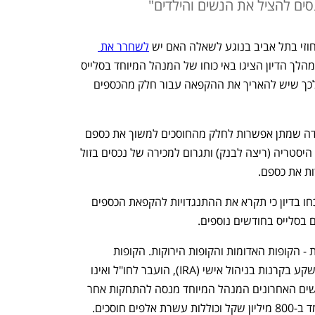
סים להציל את הנשים והילדים"
וזי בתל אביב בנוגע לשאלה האם יש 
לשחרר את 
. במהלך הדיון הציגו באי כוחו של המנהל המיוחד בסלייס 
אפי סנדרוב ורשות שוק ההון את הסיבות לכך שיש להאריך את ההקפאה עבור חלק מהכספים 
בין הסיבות שהעלו הטוענים הייתה העובדה שמתן אפשרות לחלק מהחוסכים למשוך את כספם 
תפגע בשאר החוסכים מאחר שהיא תיצור היסטריה (ריצה לבנק) ותגרום למכירה של נכסים בזול 
ות את כספם. 
השופטת סיגל יעקובי מסרה לחוסכים שנכחו בדיון כי תקרא את ההתנגדויות להקפאת הכספים 
בסלייס בחודשים נוספים. 
החוסכים בסלייס מחולקים לשני סוגי קופות - הקופות האדומות והקופות הירוקות. הקופות 
האדומות הן קופות של חוסכים שכספם הושקע בקרנות בניהול אישי (IRA), הועבר לחו"ל ואינו 
ידוע מיקומו של ההון ובמה הושקע. בחודשים האחרונים המנהל המיוחד מנסה להתחקות אחר 
חוסכים. 