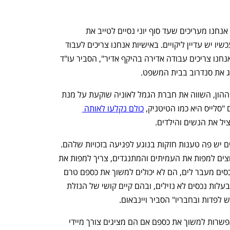
"אנחנו על סף סיום של טיפול במסלוליות. אנחנו מעריכים שעד סוף יוני נסיים לטייב את 
הליקויים הכספים במסלוליות, אבל נכון לעכשיו יש עדיין ליקויים. באישיות אנחנו צריכים לעבוד 
רבה יותר של חודשים. בקופות האישיות, אנחנו צריכים עבודה אדירה בהיקף אדיר", הסביר עו"ד 
צג את סנדרוב בבית המשפט. 
ליאב ויינבאום, שייצג בדיון את רשות שוק ההון, השווה את חברת הגמל לאוניה שוקעת על מנת 
סלייס היא כמו הטיטניק, 
כולם נקלעו לאותה 
יל את הנשים והילדים. 
"יש פה שאלות לא פשוטות, לכל המתנגדים יש פה טענות חזקות בנוגע לפגיעה בזכויות שלהם. 
אבל בעולם מתוקן זה לא חזות הכל. אם רוצים למפות את העמיתים והמתנגדים, צריך למפות את 
הקשיים והאינטרסים. ישנם חוסכים עם נכסים מעבר לים, הם לא יכולים למשוך את כספם טרם 
איתור ואז לשייך. גם לקרנות האישיות, הן בעלות נכסים לא נזילים, ובהם קיים קושי של הנזלת 
לפדות ובחבריו" הסביר ויינבאום. 
נכון להיום, לחלק מחוסכי סלייס ניתנת האפשרות למשוך את כספם אם הם מציגים צורך מיידי 