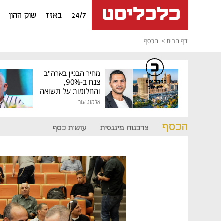
24/7
באזז
שוק ההון
דף הבית
הכסף
מחיר הבניין בארה"ב
צנח ב-90%,
כלכליסט
דיגיטל
והחלומות על תשואה
גבוהה התנפצו
אלמוג עזר
הכסף
צרכנות פיננסית
עושות כסף