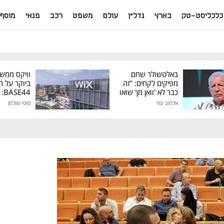
כלכליסט-טק
בארץ
נדל"ן
עולם
משפט
רכב
פנאי
מוסף
באלטשולר שחם
וויקס ממש
מפיקים לקחים: "זה
ביוקר על ר
כבר לא 'וואן מן' שואו
44
של גילעד"
אלמוג עזר
סופי שולמן
מיליון דולר