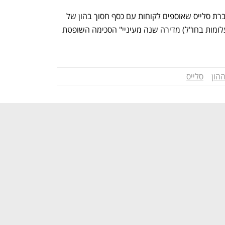
 "הסוגיה שנוגעת לשאלה איך לא ראו בחברת סלייס שאוספים לקוחות עם כסף חסוך בהון של 
עשרות אלפי שקלים (להשקעה בקרנות עלומות בחו"ל) מדירה שנה מעיניי" הסכימה השופטת 
הון
סלייס