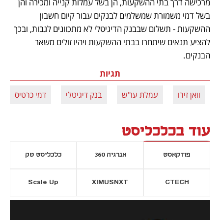
מרכישה דרך בתי ההשקעות, הן בשל עמלות קנייה ומכירה והן 
בשל דמי משמורת שמשלמים לבנקים עבור קיום חשבון 
ההשקעות - תשלום שבבנק הדיגיטלי לא מתכוונים לגבות, ובכך 
להציע תנאים שיתחרו בבתי ההשקעות ויהיו זולים משאר 
הבנקים. 
תגיות
וואן זירו
עמלת עו"ש
בנק דיגיטלי
דמי כרטיס
עוד בכלכליסט
פודקאסט
אנרגיה 360
כלכליסט טק
Scale Up
XIMUSNXT
CTECH
יסייה חדשה
נפתח בכרטיסייה חדשה