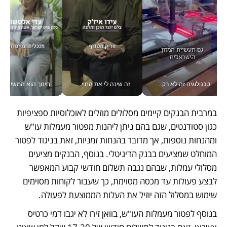
טכנולוגיה זה לא רק בהייטק: גם תעשיית המזון הישראלית מאמצת כלי AI, אוטומציה וניתוח דאטה בזמן אמת
זה שינה לי את החיים: איך עידו איז'ק הופך את הסמארטפון לכלי צילום מקצועי_v
חינוך הוא המש
במרבית הבנקים קיימים מסלולים מוזלים לאוכלוסיות ספציפיות 
כגון סטודנטים, שגם בהם ניתן ליהנות מפטור מעמלות עו"ש 
ומהנחות נוספות, אך מדובר בהנחות זמניות, זאת בניגוד לפטור 
המוחלט שמציעים בבנק הדיגיטלי. בנוסף, הבנקים מציעים 
מסלולי עמלות, שבהם נגבה תשלום חודשי קבוע המאפשר 
לבצע פעולות עד מכסה מסוימת, כך שעבור לקוחות מסוימים 
שימוש במסלול הזה יוזיל את העלות הממוצעת לפעולה.
בנוסף לפטור מעמלות העו"ש, בוואן זירו לא יגבו דמי כרטיס 