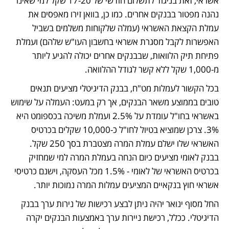
אשראי, זאת בניגוד לתשלום חודשי של 17-20 שקל למי שאינו 
נהנה מפטור בבנקים אחרים. כמו כן, בוואן זירו מאפסים את 
עמלת הקצאת האשראי (עמלה שלקוחות משלמים בשביל 
האפשרות לקבל מסגרת אשראי בחשבון העו"ש שלהם) ועמלת 
פתיחת תיק הלוואות, שבבנקים אחרים יכולה להגיע ליותר 
מ-1,000 שקל ללא קשר לגודל ההלוואה.
בכל הקשור לעמלות מט"ח, בבנק הדיגיטלי מציעים תנאים 
טובים בממוצע משאר הבנקים, אך רק במעט: העמלה על שימוש 
באשראי בחו"ל עומדת על 2.5% ועמלת משיכה בכספומט היא 
3%. צרכן שמוציא בטיול לחו"ל כ-10,000 שקלים בכרטיס 
האשראי שלו ישלם עמלת המרה מצטברת בסך 250 שקל. 
בבנק לאומי מציעים כיום הנחה בעמלת המרה למי שמחזיק 
בכרטיס האשראי של לאומי - 1.5% מכל העסקה, וישנם כרטיסי 
אשראי חוץ בנקאיים המציעים עמלות המרה נמוכות יותר. 
החל מסוף ינואר יהיה ניתן לבצע רכישות של נירות ערך בבנק 
הדיגיטלי. ככלל, רכישת ניירות ערך באמצעות הבנקים יקרה 